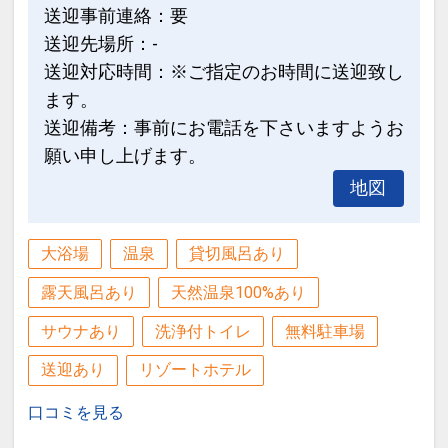
の景色をお楽しみください。
送迎事前連絡：要
送迎先場所：-
◆お子様が走って遊べるキッズコーナー
送迎対応時間：※ご指定のお時間に送迎致し
♪
ます。
20畳の宴会場におもちゃがいっぱい♪畳
送迎備考：事前にお電話を下さいますようお
なので転んでも安心♪利用代金不要でご
願い申し上げます。
案内しています!!
地図
お子様連れの方は是非ご利用ください。
※ご利用前にフロントにご連絡くださ
い。
大浴場
温泉
貸切風呂あり
露天風呂あり
天然温泉100%あり
ＧＷやお盆など特日も販売している望川
サウナあり
洗浄付トイレ
無料駐車場
館一押しの人気プランです♪
送迎あり
リゾートホテル
設定期間：2021年12月27日～2027年1
口コミを見る
月31日
インターネットコース番号：DP-2-