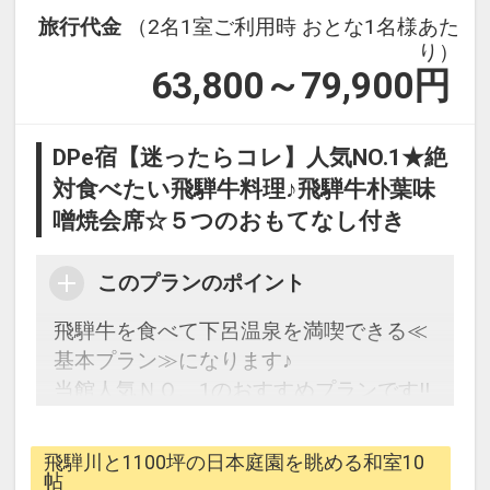
旅行代金
（2名1室ご利用時 おとな1名様あた
り）
63,800～79,900
円
DPe宿【迷ったらコレ】人気NO.1★絶
対食べたい飛騨牛料理♪飛騨牛朴葉味
噌焼会席☆５つのおもてなし付き
このプランのポイント
飛騨牛を食べて下呂温泉を満喫できる≪
基本プラン≫になります♪
当館人気ＮＯ、1のおすすめプランです!!
★プランが多すぎて、どれがいいのか分
飛騨川と1100坪の日本庭園を眺める和室10
からない･･･
帖