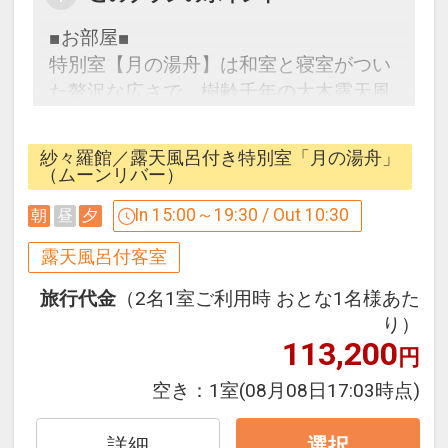
■お部屋■
特別室【月の湯舟】は和室と寝室がつい
た贅沢な広さで、樹齢千年の大木露天風
呂も贅沢の極み。
紗々羅館／露天風呂付き特別室「月の湯舟」
■お食事■
（ムーンリバー）
＜夕食＞飛騨牛付料理旬の会席・龍の瞳
In 15:00～19:30 / Out 10:30
朝
昼
夕
特別室限定メニューです。
＜朝食＞和定食になります。
露天風呂付客室
契約農家で栽培した飛騨コシヒカリをご
旅行代金
（2名1室ご利用時 おとな1名様あた
用意！
り）
夕食、朝食ともお部屋食でご用意いたし
113,200
円
ます。
空き：
1室
(08月08日17:03時点)
■特色■
♪女性のお客様はおしゃれ浴衣の貸出サ
詳細
選択