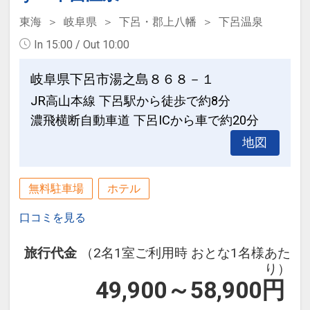
頂けます♪
入浴時間 夕15:00～23:30 朝5:30～9:00
東海
岐阜県
下呂・郡上八幡
下呂温泉
〇充実の貸出品
〇貸切露天風呂
In 15:00 / Out 10:00
らくらく電動アシスト付自転車・マイナ
１回１組30分無料でご利用頂けます。チ
スイオンドライヤー・３種類の快眠枕・
ェックイン順にご予約を承っておりま
岐阜県下呂市湯之島８６８－１
ゲーム等
す。
JR高山本線 下呂駅から徒歩で約8分
※事前予約は受け付けておりません。
濃飛横断自動車道 下呂ICから車で約20分
◇送迎サービス◇
〇展望風呂
下呂駅⇔当館までの送迎サービスを致し
地図
最上階14階にある展望風呂はひのき風呂
ます。事前にご予約下さいませ。
をお楽しみ頂けます。
◇充実の無料サービス◇
無料駐車場
ホテル
【その他】
〇カラオケは１時間無料でご利用頂けま
・浴衣と作務衣を用意しております。お
す♪
口コミを見る
好きなサイズをお選び下さいませ。
※事前予約は受け付けておりません。
・ツインルームを３名様でご利用の場合
旅行代金
（2名1室ご利用時 おとな1名様あた
〇充実のリラクゼーションコーナー
り）
は１台エキストラベッドになります。
・約1500冊のマンガ本
49,900～58,900
円
・マッサージチェアや足つぼマッサージ
設定期間：2022年4月14日～2027年3月