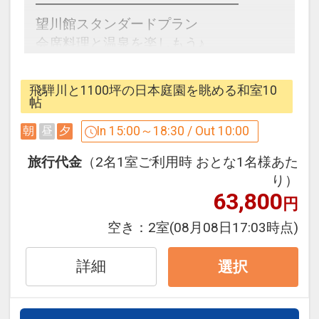
５等級飛騨牛の入った朴葉味噌焼きをご
━━━━━━━━━━━━━━━
案内致します。
望川館スタンダードプラン
朝食は、和定食になります。
会席料理と温泉を楽しもう♪
お食事会場は、こちらのお任せになりま
━━━━━━━━━━━━━━━
す。(料亭個室観月、レストラン観水、喜
飛騨川と1100坪の日本庭園を眺める和室10
楽亭その他)
空いている日が一目瞭然!!
帖
※料理画像はイメージです。季節や仕入
In 15:00～18:30 / Out 10:00
朝
昼
夕
れ状況により内容が異なる場合がござい
望川館一押しのスタンダードプラン!
ます。
旅行代金
（2名1室ご利用時 おとな1名様あた
◆ご夕食は板長厳選の食材を使用した季
り）
（２）大浴場は、24時間お好きな時間に
63,800
節の会席料理♪
円
ご入浴頂けます。内湯と露天風呂あり♪
飛騨牛料理を必ず１品付けてご案内致し
空き：
2室
(08月08日17:03時点)
※深夜15分ほど清掃時間あり
ます。
・お造里・鍋物・煮物などなど合計１３
詳細
選択
（３）女性限定色浴衣を貸出代金不要に
品
てご用意☆10種類の柄からお好きな色を
お選び下さい♪
◆朝食は和定食