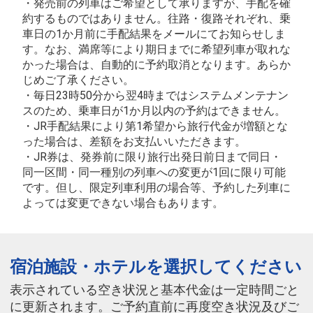
・発売前の列車はご希望として承りますが、手配を確
約するものではありません。往路・復路それぞれ、乗
車日の1か月前に手配結果をメールにてお知らせしま
す。なお、満席等により期日までに希望列車が取れな
かった場合は、自動的に予約取消となります。あらか
じめご了承ください。
・毎日23時50分から翌4時まではシステムメンテナン
スのため、乗車日が1か月以内の予約はできません。
・JR手配結果により第1希望から旅行代金が増額とな
った場合は、差額をお支払いいただきます。
・JR券は、発券前に限り旅行出発日前日まで同日・
同一区間・同一種別の列車への変更が1回に限り可能
です。但し、限定列車利用の場合等、予約した列車に
よっては変更できない場合もあります。
宿泊施設・ホテルを選択してください
表示されている空き状況と基本代金は一定時間ごと
に更新されます。ご予約直前に再度空き状況及びご