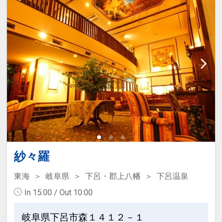
紗々羅
東海
岐阜県
下呂・郡上八幡
下呂温泉
In 15:00 / Out 10:00
岐阜県下呂市森１４１２－１