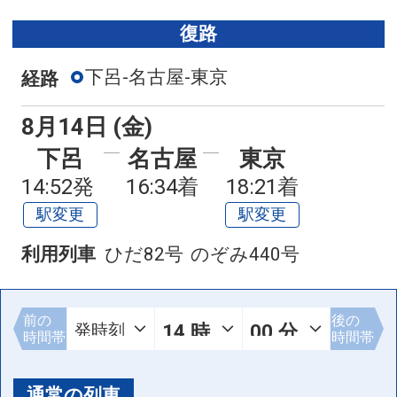
復路
下呂-名古屋-東京
経路
8月14日 (金)
下呂
名古屋
東京
14:52発
16:34着
18:21着
駅変更
駅変更
利用列車
ひだ82号
のぞみ440号
前の
後の
時間帯
時間帯
通常の列車