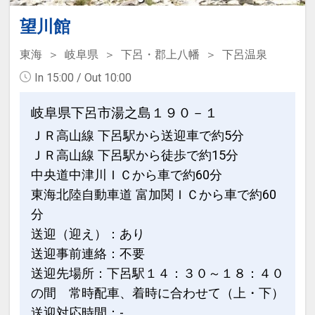
います。
何卒ご理解、ご了承ください。
望川館
・貸切露天風呂は石鹸、シャンプーなど
東海
岐阜県
下呂・郡上八幡
下呂温泉
は使用できません。
In 15:00 / Out 10:00
・岩盤浴は男性のみのご利用はできませ
ん。カップルの場合、カップル専用室に
岐阜県下呂市湯之島１９０－１
なります。
ＪＲ高山線 下呂駅から送迎車で約5分
ＪＲ高山線 下呂駅から徒歩で約15分
■その他■
・ＪＲでお越しの場合は、下呂駅から無
中央道中津川ＩＣから車で約60分
料タクシー送迎があります。お問い合わ
東海北陸自動車道 富加関ＩＣから車で約60
せください。
分
・添い寝幼児のお子様の場合、別注文で
送迎（迎え）：あり
お子様用お食事をご用意いたします。
送迎事前連絡：不要
夕食（ランチ）は３８５０円（休前日４
送迎先場所：下呂駅１４：３０～１８：４０
９５０円／特日５５００円）朝食は２２
の間 常時配車、着時に合わせて（上・下）
００円です。
送迎対応時間：-