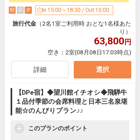
In 15:00～18:30 / Out 10:00
朝
昼
夕
★このプランに飛騨牛は付くの??
旅行代金
（2名1室ご利用時 おとな1名様あた
★飛騨に行くなら飛騨牛を食べたい･･･
り）
63,800
円
空き：
2室
(08月08日17:03時点)
そんなお声にお応えした飛騨牛を食べて
下呂温泉 望川館を満喫できる基本プラン
詳細
選択
♪
迷ったらコレ!!のお薦めプランになりま
す。
【DPe宿】◆望川館イチオシ◆飛騨牛
１品付季節の会席料理と日本三名泉堪
★好評５つのおもてなし付き★
能☆のんびりプラン♪♪
（１）夕食は、望川館人気NO1料理【飛
騨牛朴葉味噌焼き会席】
このプランのポイント
10品の和食会席料理の中に最高ランクＡ