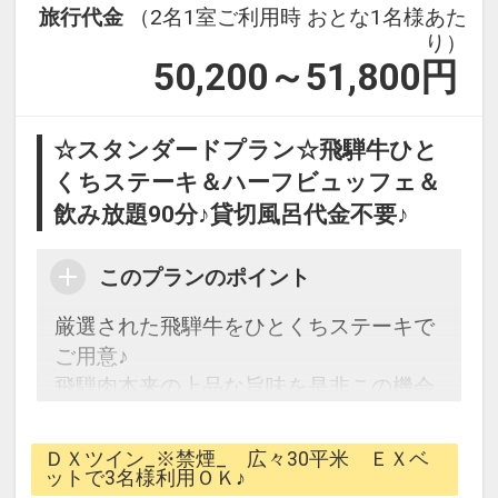
旅行代金
（2名1室ご利用時 おとな1名様あた
200000005599
り）
50,200～51,800
円
☆スタンダードプラン☆飛騨牛ひと
くちステーキ＆ハーフビュッフェ＆
飲み放題90分♪貸切風呂代金不要♪
このプランのポイント
厳選された飛騨牛をひとくちステーキで
ご用意♪
飛騨肉本来の上品な旨味を是非この機会
にご堪能下さい！
さらにハーフビュッフェと飲み放題付だ
ＤＸツイン_※禁煙_ 広々30平米 ＥＸベ
からリーズナブルに満腹・満足！
ットで3名様利用ＯＫ♪