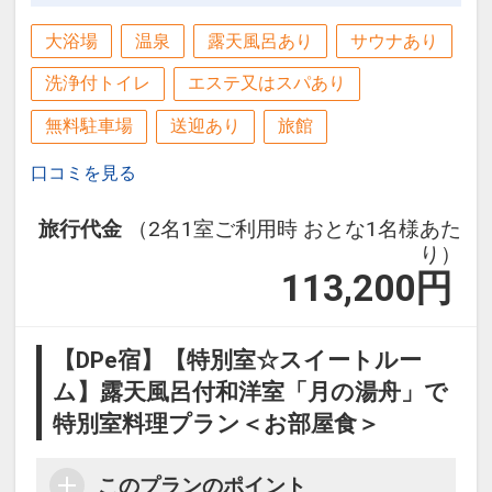
大浴場
温泉
露天風呂あり
サウナあり
洗浄付トイレ
エステ又はスパあり
無料駐車場
送迎あり
旅館
口コミを見る
旅行代金
（2名1室ご利用時 おとな1名様あた
り）
113,200
円
【DPe宿】【特別室☆スイートルー
ム】露天風呂付和洋室「月の湯舟」で
特別室料理プラン＜お部屋食＞
このプランのポイント