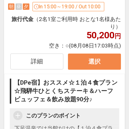
In 15:00～19:00 / Out 10:00
朝
昼
夕
◇お食事◇
〇夕食
旅行代金
（2名1室ご利用時 おとな1名様あた
・飛騨牛ひとくちステーキ
り）
50,200
厳選された飛騨牛をひとくちステーキで
円
ご用意！飛騨肉本来の上品な旨味を味わ
空き：
○
(08月08日17:03時点)
えます。
・ハーフビュッフェ
詳細
選択
季節に合わせた約３０品の料理を日替わ
りでご用意！
・飲み放題
【DPe宿】おススメ☆１泊４食プラン
90分の飲み放題がなんと代金不要！生ビ
☆飛騨牛ひとくちステーキ＆ハーフ
ール・地元に特化したお酒の他、
ビュッフェ＆飲み放題90分♪
ノンアルカクテルやソフトドリンクも充
実♪
このプランのポイント
※飛騨牛ひとくちステーキは別途料金で
追加注文が承れます。
下呂温泉では当館だけの【１泊４食プラ