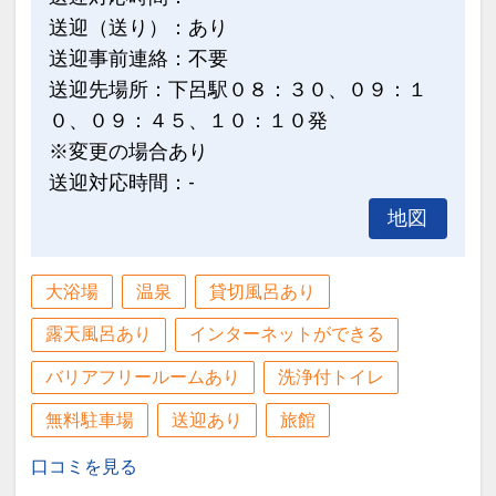
寝具（布団）は３３００円、浴衣は５５
送迎（送り）：あり
０円です。いずれも事前の予約が必要。
送迎事前連絡：不要
★５歳以下の添い寝のお子様は、施設利
送迎先場所：下呂駅０８：３０、０９：１
用料が１１００円かかります。
０、０９：４５、１０：１０発
※変更の場合あり
設定期間：2024年11月26日～2027年2
送迎対応時間：-
月28日
地図
インターネットコース番号：DP-2-
200000035940
大浴場
温泉
貸切風呂あり
露天風呂あり
インターネットができる
バリアフリールームあり
洗浄付トイレ
無料駐車場
送迎あり
旅館
口コミを見る