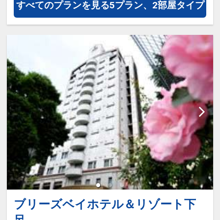
すべてのプランを見る
5プラン、2部屋タイプ
可愛い浴衣で街散策♪旅の風情をお愉し
朝も和食をご用意いたします。
み下さい。
ご案内している白米は清流日本一にも輝
いた馬瀬のコシヒカリを使用しておりま
（４）アメニティーコーナーでお好きな
す!!
グッズをお選び頂けます。
みずみずしい食感をお試し下さい♪
（５）お部屋に茶菓子を用意♪下呂の銘
※ご夕食・ご朝食共に食事場所はご指定
菓をご案内♪
いただけません。当館にお任せとなりま
す。
迷ったらこちらで間違いなしのプラン♪
料亭個室、レストラン、お食事処より
※ご夕食の飛騨牛料理はこどもAのお子
設定期間：2021年12月19日～2027年1
様（６歳～１２歳）まで付きます。
月31日
※連泊の場合、２泊目は料理内容が異な
インターネットコース番号：DP-2-
ります。
200000001239
※食材でアレルギーをお持ちの方は事前
ブリーズベイホテル＆リゾート下
にご連絡ください。