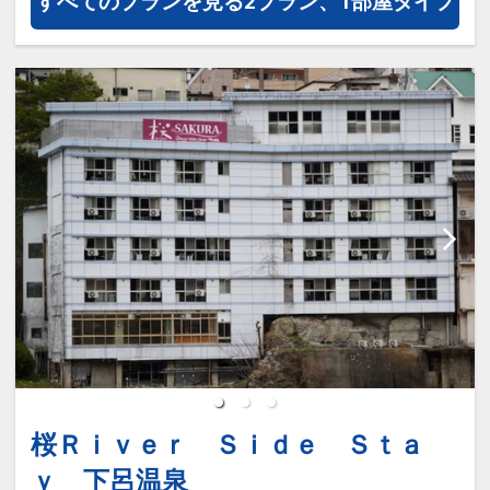
すべてのプランを見る
2プラン、1部屋タイプ
１回１組３０分代金不要でご利用頂けま
90分飲み放題つき（生ビール・日本酒・
す。チェックイン順にご予約を承ってお
焼酎・果実酒・ワインなど）
ります。
３食目
※事前予約は受け付けておりません。
・お夜食
〇展望風呂
21～22時まで、高山ラーメンをロビー
最上階14階にある展望風呂は月替わりの
にてお召し上がり頂けます
薬湯をお楽しみ頂けます。
本日締めの1品で♪
４食目
◇充実のサービス◇
・朝食
〇ハッピーアワー（15時～17時）
和洋35種のビュッフェスタイル。自分で
ウェルカムドリンクサービスとして生ビ
作れるオリジナル海鮮丼コーナーが大人
ールやハイボールの他、おでんをご用
気♪
意！
温泉上がりにご利用下さい♪
★温泉・貸切風呂★
〇ロビーでコーヒーや紅茶などご自由に
〇天然温泉大浴場
桜Ｒｉｖｅｒ Ｓｉｄｅ Ｓｔａ
♪
御影石をふんだんに使った内湯＆露天風
〇カラオケも１時間を代金不要でご利用
ｙ 下呂温泉
呂。夜はサウナもご利用頂けます。