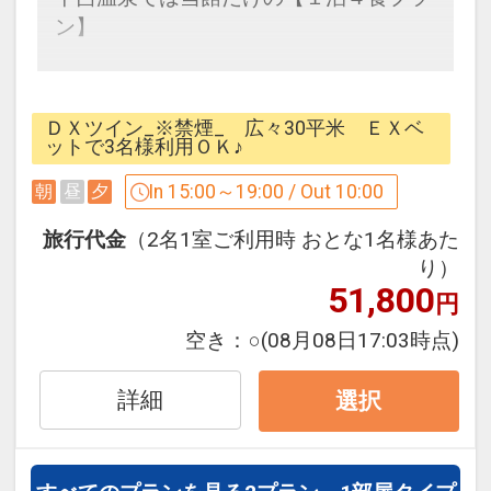
ン】
〇朝食
地産食材をたっぷり使った約30品目の和
★４食の食事とお飲み物について★
洋中心のバイキング♪
１食目
ＤＸツイン_※禁煙_ 広々30平米 ＥＸベ
・15時～17時までハッピーアワー
ットで3名様利用ＯＫ♪
※夕食・朝食ともお日にちによっては御
生ビール・ハイボール・３種類のおでん
In 15:00～19:00 / Out 10:00
朝
昼
夕
膳形式で提供させて頂く場合がございま
をご用意♪
す。
ロビーにてソフトドリンクをご用意
旅行代金
（2名1室ご利用時 おとな1名様あた
ホットコーヒー・オレンジジュース・グ
り）
◇温泉・貸切風呂◇
51,800
レープジュース・紅茶・緑茶など
円
〇天然温泉大浴場
ご利用時間は当日15:00～22:00まで。翌
空き：
○
(08月08日17:03時点)
御影席をふんだんに使った内湯＆露天風
日は6:00～10:00までご利用頂けます♪
呂。サウナもございます。
２食目
詳細
選択
入浴時間 夕15：00～23：30 朝5：30～
・夕食のメインは厳選された飛騨牛（お
9：00
１人様60ｇ）をひとくちステーキでご用
〇貸切露天風呂
意♪