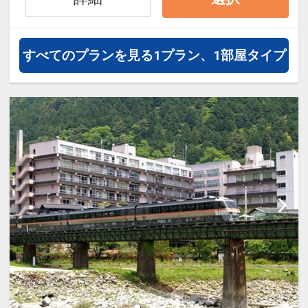
ービス！
♪女性のお客様は「ロクシタン」のアメ
ニティ付き
すべてのプランを見る
1プラン、1部屋タイプ
♪岩盤浴１回５０分（要予約）、また
は、夜ショットバーでお好きなカクテル
１杯サービス
※恐れ入りますが、岩盤浴は男性のみの
ご利用は出来かねます。
（女性専用室、カップル専用室のご用意
に限っております）
＜貸切露天風呂・岩盤浴のご利用に関し
て＞
・事前予約を受け付けています。
・ご利用日によっては混み合っているこ
とがあり、ご希望にそえない場合がござ