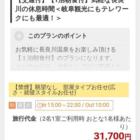
【交通付】【1泊朝食付】気軽な長良
川の休息時間＜岐阜観光にもテレワー
クにも最適！＞
このプランのポイント
お気軽に長良川温泉をお楽しみ頂ける
【１泊朝食付】のプランになります。
ノーサービス、夕食なしでのご準備とな
ります。
こちらのプランは事前にお布団を敷かせ
【禁煙】眺望なし 部屋タイプお任せ(広
て頂いております。
さ・就寝スタイルお任せ)
観光でも、お仕事でも、のんびりするだ
In 15:00～22:00 / Out 10:00
朝
昼
夕
けのお泊りでもＯＫです。
ゆったりとした時間の流れる旅館ステイ
旅行代金
（2名1室ご利用時 おとな1名様あた
をお過ごしください。
り）
31,700
温泉露天風呂がある当館自慢の大浴場で
円