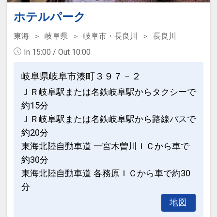
・場所 / ホテル3階
料
・年齢制限 / 18歳以上
ホテルパーク
：軽食15：00～（LO20：30）、飲料
・入場制限 / ご利用人数により入場制限
8：00～（LO20：30）
東海
岐阜県
岐阜市・長良川
長良川
あり
In 15:00 / Out 10:00
・貸出品 / 水着・サウナハット・サウナ
■内容■
ポンチョ ※有料となります。
素泊り（食事は含まれません）
岐阜県岐阜市湊町３９７－２
・施設 / 屋内 トレーニングジム・エステ
ＪＲ岐阜駅または名鉄岐阜駅からタクシーで
ルーム・プール（20メートル）・室内サ
設定期間：2024年2月14日～2027年6月
約15分
ウナ・浴室・ラウンジ
30日
ＪＲ岐阜駅または名鉄岐阜駅から路線バスで
屋外 テントサウナ・カフェエリア
インターネットコース番号：DP-2-
約20分
200000029738
・新設エリア/ 屋外サウナエリア
東海北陸自動車道 一宮木曽川ＩＣから車で
設 備 ：サウナテント4台（うち1台女性
約30分
専用）
東海北陸自動車道 各務原ＩＣから車で約30
そ の 他 ：セルフロウリュが可能です。
分
※荒天時は休業とさせていただきます。
地図
※水着着用でのご使用をお願いいたしま