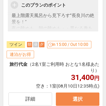
このプランのポイント
最上階露天風呂から見下ろす”長良川の絶
景を！”
夜の眺めも、朝の眺めも・・異なる趣を
楽しめます
ご夕食はスタンダードな和会席をご用意
ツイン
In 15:00 / Out 10:00
朝
昼
夕
【連泊するとお得】連泊割引がございま
連泊がお得
す
旅行代金
（2名1室ご利用時 おとな1名様あた
連泊の場合、
り）
1泊目より1泊につきおひとり様
おと
31,400
円
な・こどもＡ１，０００円引
空き：
1室
(08月10日12:35時点)
※割引適用後のご旅行代金は、カレンダ
ーからお進みいただいた後表示される
詳細
選択
「空室照会結果確認画面」でご確認くだ