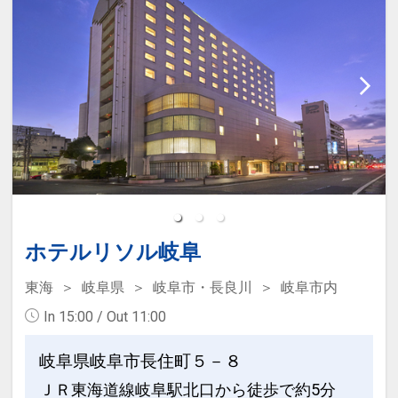
■十八楼休息のすゝめ■
ロビーにてサービスドリンクのご提供
客室及び館内Wi-Fi完備
アロマポット、マニキュアセット無料貸
し出し
17：00～川原町散策ミニツアー開催
翌朝10：00～戦国ミニツアー開催
＜その他ご案内＞
ホテルリソル岐阜
お子様は0歳より施設使用料を頂戴して
東海
岐阜県
岐阜市・長良川
岐阜市内
おります。
In 15:00 / Out 11:00
（有料のお子様には施設使用料が含まれ
ております。）
岐阜県岐阜市長住町５－８
トラック、大型車でのご宿泊はご遠慮く
ＪＲ東海道線岐阜駅北口から徒歩で約5分
ださい。