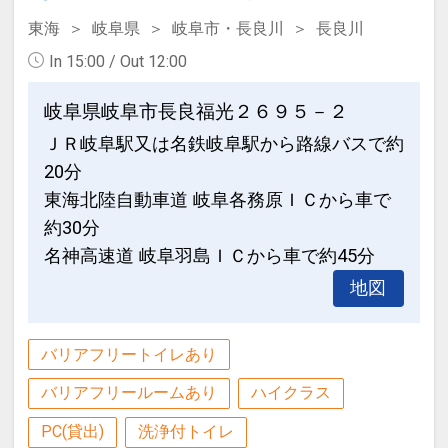
東海
岐阜県
岐阜市・長良川
長良川
In 15:00 / Out 12:00
岐阜県岐阜市長良福光２６９５－２
ＪＲ岐阜駅又は名鉄岐阜駅から路線バスで約
20分
東海北陸自動車道 岐阜各務原ＩＣから車で
約30分
名神高速道 岐阜羽島ＩＣから車で約45分
地図
バリアフリートイレあり
バリアフリールームあり
ハイクラス
PC(貸出)
洗浄付トイレ