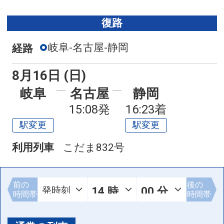
復路
岐阜-名古屋-静岡
経路
8月16日 (日)
岐阜
名古屋
静岡
15:08発
16:23着
駅変更
駅変更
利用列車
こだま832号
前の
後の
時間帯
時間帯