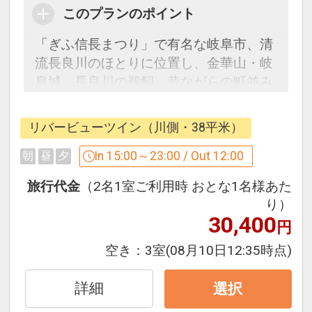
このプランのポイント
外テントサウナ、カフェエリアを新設し
ました。
「ぎふ信長まつり」で有名な岐阜市、清
室内のプール 、トレーニングジム 、ラ
流長良川のほとりに位置し、金華山・岐
ウンジ 、エステルームも刷新、ウェルネ
阜城、長良川の鵜飼、昔ながらの町並み
スな空間と時間をぜひお楽しみくださ
が残る川原町など、岐阜の風情をお楽し
い。
みいただけます。
リバービューツイン（川側・38平米）
また国際会議場に隣接し、シティホテル
としてのクオリティの高い施設と洗練さ
In 15:00～23:00 / Out 12:00
朝
昼
夕
・施設名 / FitnessClub AnkINI（フィット
れたサービスで、みなさまの快適なご滞
ネスクラブ アンキニ）
旅行代金
（2名1室ご利用時 おとな1名様あた
在をサポートしてまいります。
・営業時間 / 8：00～23：00（最終入館
り）
レジャー、ビジネス、リトリートなどご
30,400
22：00）
円
滞在スタイルにあわせてご利用下さい。
・場所 / ホテル3階
空き：
3室
(08月10日12:35時点)
・年齢制限 / 18歳以上
・入場制限 / ご利用人数により入場制限
詳細
2023年4月1日～フィットネスクラブリ
選択
あり
ニューアルオープン！～