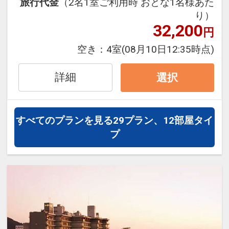
旅行代金
（2名1室ご利用時 おとな1名様あた
望の旨とご希望時間を直接宿泊施設へご
■旅館スタイルのお好きな方
り）
連絡ください。
32,200
■Wi-Fiがご滞在中も必要な方
※ただしご希望に添えない場合およびご
円
■テラスで川を眺めながらのワーキング
利用いただけない場合がございます。
空き：
4室
(08月10日12:35時点)
などなど
*******************************************
※旅行代金に含まれます。
詳細
選択
*******************************************
****
ホテルパークのおすすめポイント
【プラン内容】
●最上階の露天風呂から見下ろす長良川
すべてのプランを見る
29プラン、12部屋タイ
■駐車場料金無料！
の景色は絶景！
プ
■朝食のみのプランで夕食はございませ
●夜の眺めも良いですが、爽やかな朝の
ん
眺めも最高です。
■最上階の大浴場 露天風呂は長良河畔随
一の眺望でございます。
設定期間：2026年4月1日～2026年11月
■イベントなどの後などにもご利用くだ
30日
さいませ
インターネットコース番号：DP-1-
■気のあったお仲間や、ご家族でのご利
17147286