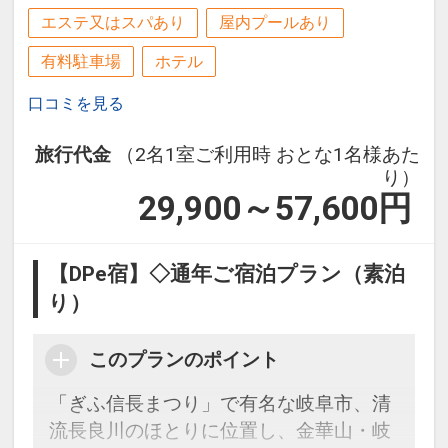
エステ又はスパあり
屋内プールあり
有料駐車場
ホテル
口コミを見る
旅行代金
（2名1室ご利用時 おとな1名様あた
り）
29,900～57,600
円
【DPe宿】◇通年ご宿泊プラン（素泊
り）
このプランのポイント
「ぎふ信長まつり」で有名な岐阜市、清
流長良川のほとりに位置し、金華山・岐