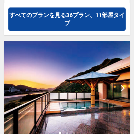
・貸出品 / 水着・サウナハット・サウナ
清流の畔（ほとり）「ととのい」 と「
ポンチョ ※有料となります。
寛ぎ 」の融合をコンセプトに、フィット
すべてのプランを見る
36プラン、11部屋タイ
・施設 / 屋内 トレーニングジム・エステ
ネスクラブをリニューアル。
プ
ルーム・プール（20メートル）・室内サ
オープンテラスのウッドデッキには、屋
ウナ・浴室・ラウンジ
外テントサウナ、カフェエリアを新設し
屋外 テントサウナ・カフェエリア
ました。
室内のプール 、トレーニングジム 、ラ
・新設エリア/ 屋外サウナエリア
ウンジ 、エステルームも刷新、ウェルネ
設 備 ：サウナテント4台（うち1台女性
スな空間と時間をぜひお楽しみくださ
専用）
い。
そ の 他 ：セルフロウリュが可能です。
※荒天時は休業とさせていただきます。
※水着着用でのご使用をお願いいたしま
・施設名 / FitnessClub AnkINI（フィッ
す。
トネスクラブ アンキニ）
・営業時間 / 8：00～23：00（最終入館
屋外カフェエリア
22：00）
：軽食と飲料（アルコール含む）。※有