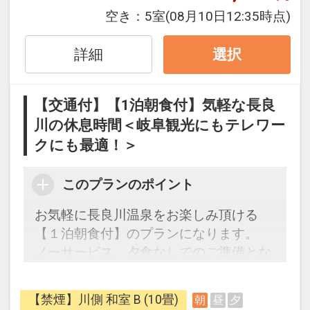
ごゆっくりお寛ぎ下さいませ。
空き：
5室
(08月10日12:35時点)
＜ご朝食＞
詳細
選択
『健康美食』をテーマに、地元の食材･
ご当地料理を取り入れた、和洋バイキン
グ
【交通付】【1泊朝食付】気軽な長良
(事情により和定食でご用意する場合もご
川の休息時間＜岐阜観光にもテレワー
ざいます。)
クにも最適！＞
＜ご朝食場所＞
大広間を使ったご朝食会場(イス・テーブ
このプランのポイント
ル席)
お気軽に長良川温泉をお楽しみ頂ける
【１泊朝食付】のプランになります。
■十八楼休息のすゝめ■
ノーサービス、夕食なしでのご準備とな
ロビーにてサービスドリンクのご提供
ります。
客室及び館内Wi-Fi完備
こちらのプランは事前にお布団を敷かせ
【禁煙】川側 和室 B (10畳)
朝
昼
夕
アロマポット、マニキュアセット無料貸
て頂いております。