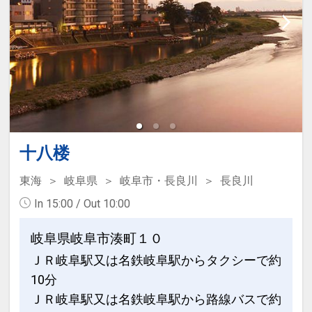
用も大歓迎！
遅めのチェックインも可能でございま
す。22：00最終受付とさせていただき
ます
■長良川国際会議場、メモリアルセンタ
ーへは徒歩にて可能でございます。
【朝食】
十八楼
■ご朝食は バイキング又は和定食をご用
意させていただいております（選択不
東海
岐阜県
岐阜市・長良川
長良川
可）
In 15:00 / Out 10:00
朴葉味噌などの郷土料理もぜひお楽しみ
くださいませ
岐阜県岐阜市湊町１０
ＪＲ岐阜駅又は名鉄岐阜駅からタクシーで約
【金華山側又は長良川一望のおまかせタ
10分
イプをご選択で金華山側をご指定の場合
ＪＲ岐阜駅又は名鉄岐阜駅から路線バスで約
は予めお知らせ下さいませ、川側のご指