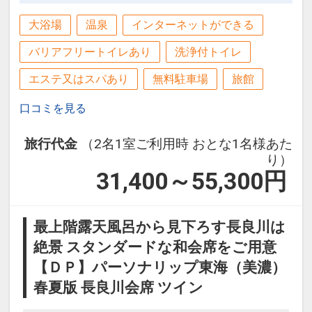
す。
大浴場
温泉
インターネットができる
屋外カフェエリア
バリアフリートイレあり
洗浄付トイレ
：軽食と飲料（アルコール含む）。※有
エステ又はスパあり
無料駐車場
旅館
料
：軽食15：00～（LO20：30）、飲料
口コミを見る
8：00～（LO20：30）
旅行代金
（2名1室ご利用時 おとな1名様あた
り）
■内容■
31,400～55,300
円
素泊り（食事は含まれません）
設定期間：2024年2月14日～2027年6月
最上階露天風呂から見下ろす長良川は
30日
絶景 スタンダードな和会席をご用意
インターネットコース番号：DP-2-
【ＤＰ】パーソナリップ東海（美濃）
200000029738
春夏版 長良川会席 ツイン