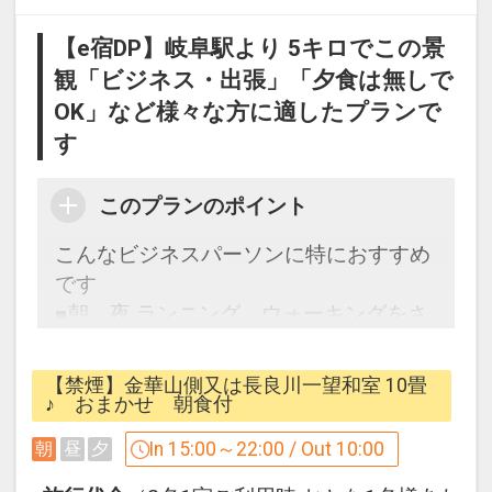
さい。
【e宿DP】岐阜駅より 5キロでこの景
※宿泊期間中すべての日において人数・
観「ビジネス・出張」「夕食は無しで
氏名・客室タイプ・食事条件・プラン同
OK」など様々な方に適したプランで
一であることが割引適用の条件となりま
す。
す
うれしいおもてなし
このプランのポイント
●アレルギー食材を変更いたします。
こんなビジネスパーソンに特におすすめ
※３日前までにアレルギー内容を施設に
です
直接ご連絡ください。
■朝、夜 ランニング、ウォーキングをさ
※変更後の食材の指定は出来ません。
れる方
■歴史好きな方
●おとなの女性のお客様は天然石の岩盤
【禁煙】金華山側又は長良川一望和室 10畳
■温泉、露天風呂でリラックスされたい
♪ おまかせ 朝食付
浴ご利用ＯK！（通常1回60分１，５００
方
円）
In 15:00～22:00 / Out 10:00
朝
昼
夕
■朝食をしっかりお召し上がりになりた
※ご希望の場合は、ご予約後、岩盤浴希
い方