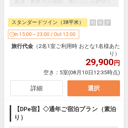
阜城、長良川の鵜飼、昔ながらの町並み
が残る川原町など、岐阜の風情をお楽し
みいただけます。
スタンダードツイン（38平米）
朝
昼
夕
また国際会議場に隣接し、シティホテル
としてのクオリティの高い施設と洗練さ
In 15:00～23:00 / Out 12:00
れたサービスで、みなさまの快適なご滞
旅行代金
（2名1室ご利用時 おとな1名様あた
在をサポートしてまいります。
り）
レジャー、ビジネス、リトリートなどご
29,900
円
滞在スタイルにあわせてご利用下さい。
空き：
5室
(08月10日12:35時点)
2023年4月1日～フィットネスクラブリ
詳細
選択
ニューアルオープン！～
清流の畔（ほとり）「ととのい」 と「
【DPe宿】◇通年ご宿泊プラン（素泊
寛ぎ 」の融合をコンセプトに、フィット
り）
ネスクラブをリニューアル。
オープンテラスのウッドデッキには、屋