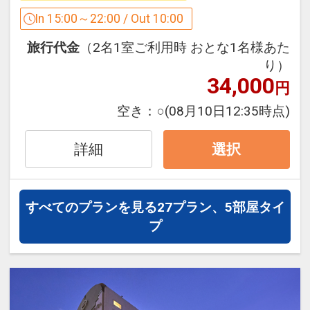
し出し
観光でも、お仕事でも、のんびりするだ
In 15:00～22:00 / Out 10:00
17：00～川原町散策ミニツアー開催
けのお泊りでもＯＫです。
旅行代金
（2名1室ご利用時 おとな1名様あた
翌朝10：00～戦国ミニツアー開催
ゆったりとした時間の流れる旅館ステイ
り）
をお過ごしください。
34,000
円
＜その他ご案内＞
温泉露天風呂がある当館自慢の大浴場で
お子様は0歳より施設使用料を頂戴して
ごゆっくりお寛ぎ下さいませ。
空き：
○
(08月10日12:35時点)
おります。
（有料のお子様には施設使用料が含まれ
＜ご朝食＞
詳細
選択
ております。）
『健康美食』をテーマに、地元の食材･
トラック、大型車でのご宿泊はご遠慮く
ご当地料理を取り入れた、和洋バイキン
ださい。
グ
すべてのプランを見る
27プラン、5部屋タイ
(事情により和定食でご用意する場合も
プ
設定期間：2023年8月3日～2027年1月
ございます。)
31日
＜ご朝食場所＞
インターネットコース番号：DP-2-
大広間を使ったご朝食会場(イス・テー
200000025960
ブル席)