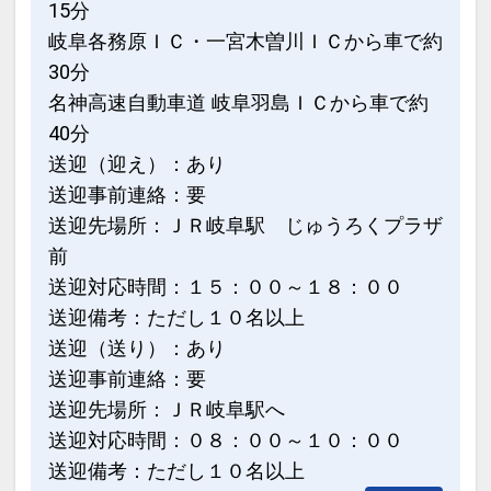
15分
定はできませんのでご了承下さいませ】
岐阜各務原ＩＣ・一宮木曽川ＩＣから車で約
*******************************************
30分
*******************************************
名神高速自動車道 岐阜羽島ＩＣから車で約
**
40分
送迎（迎え）：あり
■ロビーにてコーヒー等ウェルカムドリ
送迎事前連絡：要
ンクをご用意いたしております
送迎先場所：ＪＲ岐阜駅 じゅうろくプラザ
ご到着時のリラックスタイムにご利用下
前
さいませ
送迎対応時間：１５：００～１８：００
提供時間 15:00～21:00 7:30～10:00
送迎備考：ただし１０名以上
設定期間：2024年12月4日～2026年12
送迎（送り）：あり
月31日
送迎事前連絡：要
インターネットコース番号：DP-2-
送迎先場所：ＪＲ岐阜駅へ
200000036502
送迎対応時間：０８：００～１０：００
送迎備考：ただし１０名以上