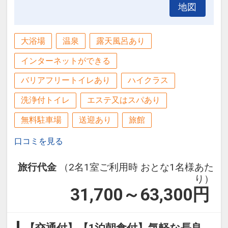
地図
大浴場
温泉
露天風呂あり
インターネットができる
バリアフリートイレあり
ハイクラス
洗浄付トイレ
エステ又はスパあり
無料駐車場
送迎あり
旅館
口コミを見る
旅行代金
（2名1室ご利用時 おとな1名様あた
り）
31,700～63,300
円