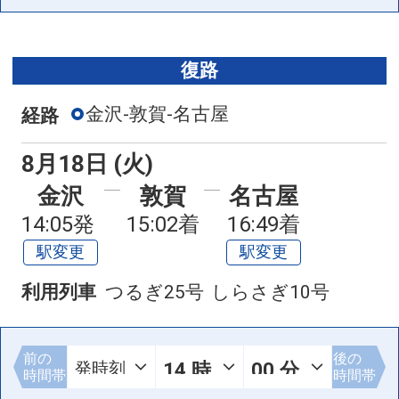
復路
金沢-敦賀-名古屋
経路
8月18日 (火)
金沢
敦賀
名古屋
14:05発
15:02着
16:49着
駅変更
駅変更
利用列車
つるぎ25号
しらさぎ10号
前の
後の
時間帯
時間帯