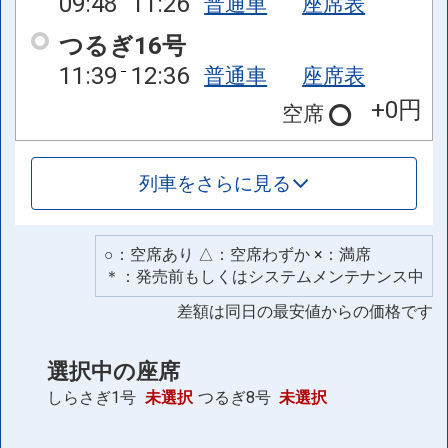
09:48
11:26
普通車
座席表
つるぎ16号
11:39
12:36
普通車
座席表
+0円
空席
列車をさらに見る
○：空席あり △：空席わずか ×：満席
＊：発売前もしくはシステムメンテナンス中
差額は同日の最安値からの価格です
選択中の座席
しらさぎ1号
未選択
つるぎ8号
未選択