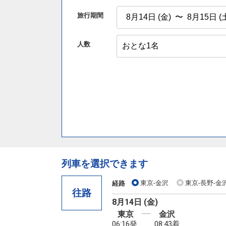
旅行期間
人数
列車を選択できます
東京-金沢
東京-長野-金
経路
往路
8月14日 (金)
東京
金沢
06:16発
08:43着