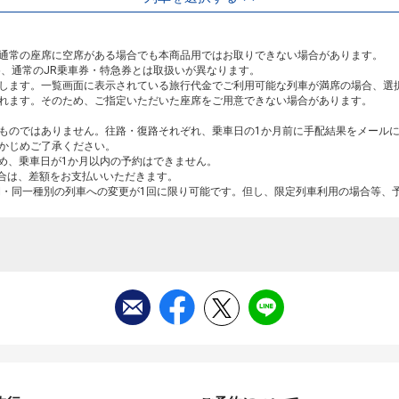
通常の座席に空席がある場合でも本商品用ではお取りできない場合があります。
め、通常のJR乗車券・特急券とは取扱いが異なります。
します。一覧画面に表示されている旅行代金でご利用可能な列車が満席の場合、選
れます。そのため、ご指定いただいた座席をご用意できない場合があります。
ものではありません。往路・復路それぞれ、乗車日の1か月前に手配結果をメール
かじめご了承ください。
ため、乗車日が1か月以内の予約はできません。
場合は、差額をお支払いいただきます。
間・同一種別の列車への変更が1回に限り可能です。但し、限定列車利用の場合等、