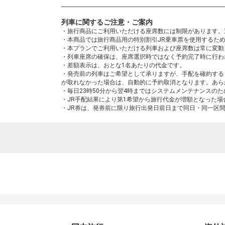
列車に関するご注意・ご案内
・旅行商品にご利用いただける座席数には制限があります。
・本商品では旅行商品用の特別割引JR乗車票を使用するた
・本プランでご利用いただける列車および座席数は常に変動
・列車座席の確保は、座席選択時ではなく予約完了時に行わ
・差額表示は、おとな1名あたりの代金です。
・発売前の列車はご希望として承りますが、手配を確約する
が取れなかった場合は、自動的に予約取消となります。あら
・毎日23時50分から翌4時まではシステムメンテナンスの
・JR手配結果により第1希望から旅行代金が増額となった
・JR券は、発券前に限り旅行出発日前日まで同日・同一区