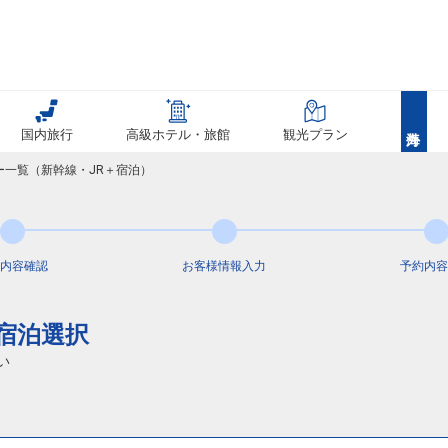
国内旅行
高級ホテル・旅館
観光プラン
ー一覧（新幹線・JR＋宿泊）
内容
確認
お客様情報
入力
予約内容
通宿泊選択
い