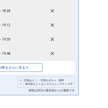
18:28
19:12
19:20
19:48
列車をさらに見る
○：空席あり △：空席わずか ×：満席
＊：発売前もしくはシステムメンテナンス中
差額は同日の最安値からの価格です