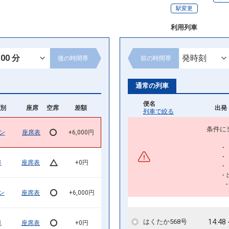
駅変更
利用列車
後の
時間帯
前の
時間帯
通常の列車
便名
別
座席
空席
差額
出発 
列車で絞る
条件に
ン
座席表
+6,000円
・
・
車
座席表
+0円
・
・
ン
座席表
+6,000円
14:48
はくたか568号
車
座席表
+0円