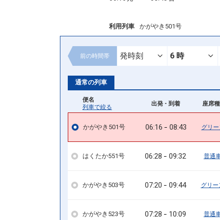
利用列車
かがやき501号
前の
時間帯
通常の列車
便名
出発 - 到着
座席種
列車で絞る
06:16
08:43
かがやき501号
グリー
06:28
09:32
はくたか551号
普通
07:20
09:44
かがやき503号
グリー
07:28
10:09
かがやき523号
普通