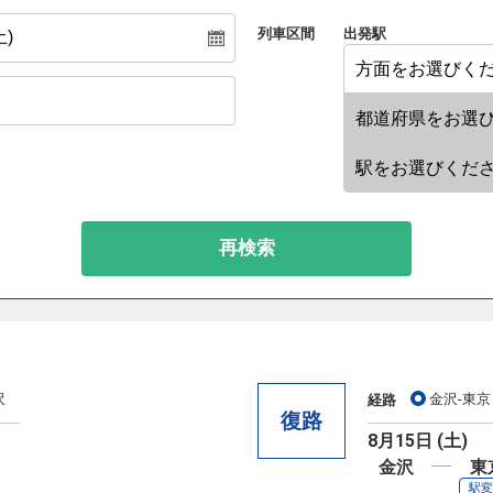
列車区間
出発駅
再検索
沢
金沢-東京
経路
復路
8月15日 (土)
金沢
東
駅