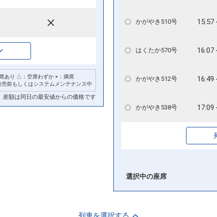
15:57
かがやき510号
16:07
はくたか570号
席あり △：空席わずか ×：満席
16:49
かがやき512号
発売前もしくはシステムメンテナンス中
差額は同日の最安値からの価格です
17:09
かがやき538号
選択中の座席
列車を選択する