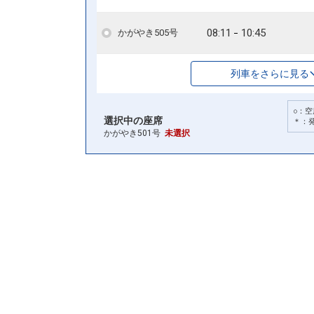
08:11
10:45
かがやき505号
列車をさらに見る
○：空
選択中の座席
＊：
かがやき501号
未選択