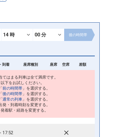
後の
時間帯
- 到着
座席種別
座席
空席
差額
当てはまる列車は全て満席です。
以下をお試しください。
「
前の時間帯
」を選択する。
「
後の時間帯
」を選択する。
「
通常の列車
」を選択する。
出発・到着時刻を変更する。
・発着駅・経路を変更する。
17:52