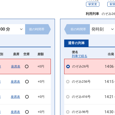
駅変更
駅
利用列車
のぞみ2
後の
時間帯
前の
時間帯
通常の列車
便名
別
座席
空席
差額
出発 
列車で絞る
14:06
のぞみ26号
車
座席表
+0円
14:15
のぞみ256号
車
座席表
+0円
14:21
のぞみ416号
車
座席表
+0円
14:30
のぞみ96号
車
座席表
+0円