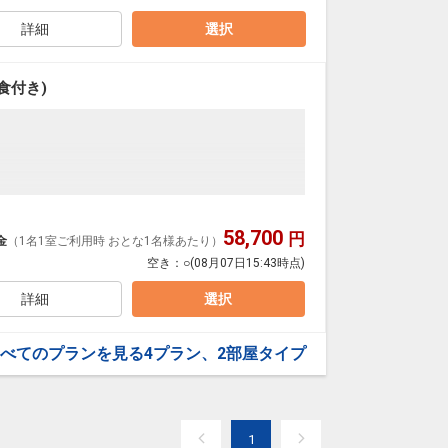
選びいただけません
詳細
選択
パレート！
食付き)
:00
徒歩約1分
1日
34891
58,700
インストリートに面した絶好のロケーション！
円
金
（1名1室ご利用時 おとな1名様あたり）
ご堪能下さい！！
空き：
○
(08月07日15:43時点)
詳細
選択
べてのプランを見る
4プラン、2部屋タイプ
選びいただけません
パレート！
1