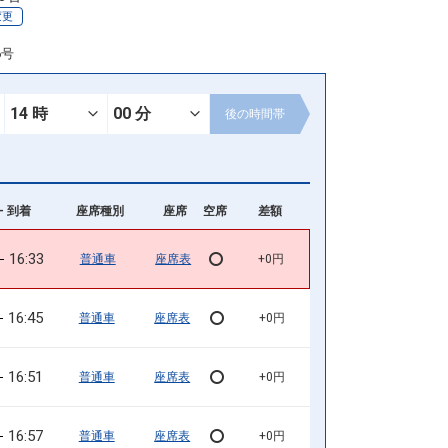
変更
6号
後の
時間帯
- 到着
座席種別
座席
空席
差額
16:33
普通車
座席表
+0円
16:45
普通車
座席表
+0円
16:51
普通車
座席表
+0円
16:57
普通車
座席表
+0円