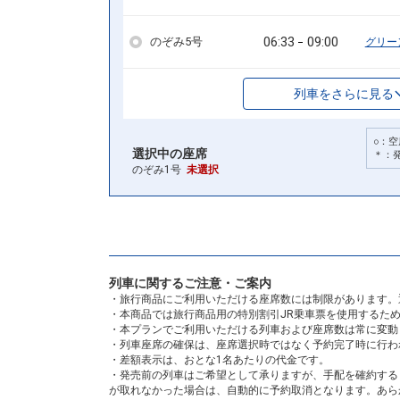
06:33
09:00
のぞみ5号
グリー
列車をさらに見る
○：空
選択中の座席
＊：
のぞみ1号
未選択
列車に関するご注意・ご案内
・旅行商品にご利用いただける座席数には制限があります。
・本商品では旅行商品用の特別割引JR乗車票を使用するた
・本プランでご利用いただける列車および座席数は常に変動
・列車座席の確保は、座席選択時ではなく予約完了時に行わ
・差額表示は、おとな1名あたりの代金です。
・発売前の列車はご希望として承りますが、手配を確約する
が取れなかった場合は、自動的に予約取消となります。あら