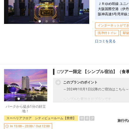
ＪＲゆめ咲線 ユニ
大阪国際空港（伊丹
阪神高速5号湾岸線
インターネットがで
洗浄付トイレ
駅徒
口コミを見る
□ツアー限定 【シンプル宿泊】（食事
このプランのポイント
～2024年10月1日以降のご宿泊はこちら～
シンプルな素泊まりプランです。
パークから徒歩1分の好立
パークに一番近い、オフィシャルホテル。
地！
ユニバーサルシティ駅と、パークを結ぶメ
朝
昼
夕
スーペリアフロア シティビュールーム【禁煙】
パークで見た夢の続きを是非このホテルで
旅行代
In 15:00～23:00 / Out 12:00
■ご注意■