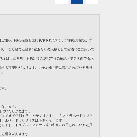
:00
徒歩1分
日
43937
はご選択内容の確認画面に表示されます）。消費税等諸税、サ
割り、切り捨てた値を1室あたりの人数として宿泊代金に用いて
。ご旅行代金は、部屋割りを指定後ご選択内容の確認・変更画面で表示
動する可能性があります。ご予約成立時に表示されている旅行
い。
ます。
となります。
金はいたしかねます。
ドを加えて使用することがあります。エキストラベッドはソフ
は、正ベッドよりサイズは小さくなります）。
あります（トリプル・フォース等の客室に表示されている定員
だく場合があります。