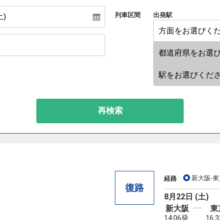
列車区間
出発駅
再検索
新大阪-東
経路
復路
8月22日 (土)
新大阪
東
14:06発
16: