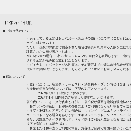
○全館Wi-Fi接続可能
○チェックイン／15:00 チェックアウト／12
■ユニバーサル・スタジオ・ジャパンから
【ご案内・ご注意】
設定期間：2026年4月1日～2027年7月31
■ ご旅行代金について
インターネットコース番号：DP-2-2000000
・表示している金額はおとなお一人あたりの旅行代金です（こども代金
ービス料を含みます。
ただし、複数のお部屋で検索された場合は寝具を利用する人数を室数で
計算された金額が表示されます。
例）5名2室の場合：5名÷2室 ＝ 2.5 → 2名1室代金を表示します
される金額が最終的な旅行代金となります。
・ダイナミックパッケージの性質上、予約確定までの間に旅行代金が変
代金での契約成立となります。あらかじめご了承の上お申し込みくださ
■ 宿泊について
・旅行代金には、宿泊費・サービス料・消費税等・プラン特色は含まれ
入湯税が必要な地域については、下記の対応となります。
2027年3月31日宿泊まで含みます。
2027年4月1日以降のご宿泊より現地払いとなります。
宿泊税については、旅行代金とは別に、宿泊税が必要な地域は現地払い
・各プランの特色は、お客様の都合によりご利用にならない場合でも返
・洋室を3名以上で1室ご利用の場合は、ツインベッドにエキストラベッ
ァーベッドになる場合もあります（エキストラベッド、ソファーベッド
また、お部屋のタイプを問わず、ベッド数はご利用人数分となる場合も
以下で宿泊される場合 等）。
・和室または和洋室をご利用の場合、お客様ご自身で布団を敷いていた