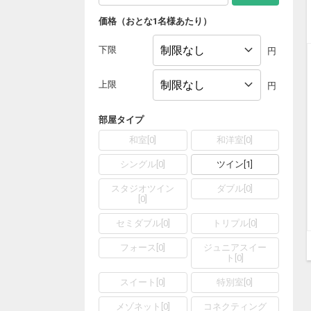
価格（おとな1名様あたり）
下限
円
上限
円
部屋タイプ
和室
[
0
]
和洋室
[
0
]
シングル
[
0
]
ツイン
[
1
]
スタジオツイン
ダブル
[
0
]
[
0
]
セミダブル
[
0
]
トリプル
[
0
]
フォース
[
0
]
ジュニアスイー
ト
[
0
]
スイート
[
0
]
特別室
[
0
]
メゾネット
[
0
]
コネクティング