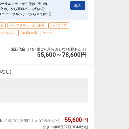
バーサルシティから徒歩で約1分
地図
空港）から高速バスで約45分
ユニバーサルシティから車で約5分
きる
バリアフリートイレあり
ハイクラス
歩5分以内
有料駐車場
ホテル
旅行代金
（1名1室ご利用時 おとな1名様あたり）
55,600～78,600
円
なし)
インストリートに面した絶好のロケーション！
55,600
ご堪能下さい！！
円
金
（1名1室ご利用時 おとな1名様あたり）
空き：
○
(08月07日15:43時点)