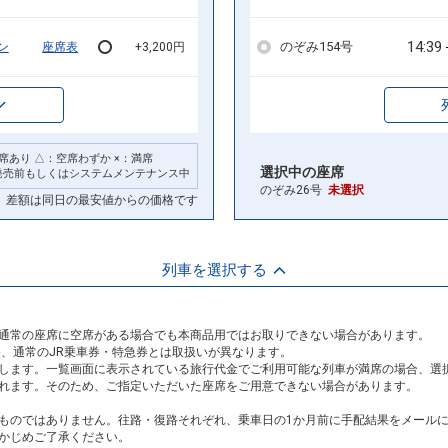
14:39
のぞみ154号
ン
座席表
+3,200円
席あり △：空席わずか ×：満席
選択中の座席
発売前もしくはシステムメンテナンス中
のぞみ26号
未選択
差額は同日の最安値からの価格です
列車を選択する
通常の座席に空席がある場合でも本商品用ではお取りできない場合があります。
め、通常のJR乗車券・特急券とは取扱いが異なります。
します。一覧画面に表示されている旅行代金でご利用可能な列車が満席の場合、選
れます。そのため、ご指定いただいた座席をご用意できない場合があります。
ものではありません。往路・復路それぞれ、乗車日の1か月前に手配結果をメール
かじめご了承ください。