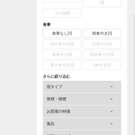
[
0
]
その他
[
0
]
食事
食事なし
[
1
]
朝食付き
[
1
]
朝夕食付き
[
0
]
夕食付き
[
0
]
昼食付き
[
0
]
朝昼食付き
[
0
]
昼夕食付き
[
0
]
3食付き
[
0
]
さらに絞り込む
宿タイプ
禁煙・喫煙
お部屋の特徴
風呂