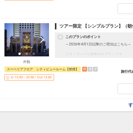
○画像は一例です。お部屋のデザインはお
■お部屋■
○全室洗い場付のバスルームとトイレはセ
○全室加湿機能付空気清浄機完備
ツアー限定 【シンプルプラン】（朝
○全館Wi-Fi接続可能
○チェックイン／15:00 チェックアウト／12
このプランのポイント
～2026年4月1日以降のご宿泊はこちら～
■ユニバーサル・スタジオ・ジャパンから
スタンダードな朝食付きプランです。
設定期間：2024年10月1日～2027年7月3
インターネットコース番号：DP-2-2000000
外観
パークに一番近い、オフィシャルホテル。
朝
昼
夕
スーペリアフロア シティビュールーム【禁煙】
ユニバーサルシティ駅と、パークを結ぶメ
旅行代
パークで見た夢の続きを是非このホテルで
In 15:00～23:00 / Out 12:00
■朝食■
ブッフェダイニング「アーカラ」
営業時間 7:00～10:00
す
■ご注意■
○画像は一例です。お部屋のデザインはお
■お部屋■
○全室洗い場付のバスルームとトイレはセ
○全室加湿機能付空気清浄機完備