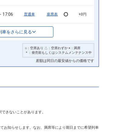
17:06
普通車
座席表
+0円
列車をさらに見る
○：空席あり △：空席わずか ×：満席
＊：発売前もしくはシステムメンテナンス中
差額は同日の最安値からの価格です
択できないことがあります。
にてお知らせします。なお、満席等により期日までに希望列車