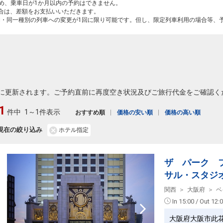
ため、乗車日が1か月以内の予約はできません。
場合は、差額をお支払いいただきます。
間・同一種別の列車への変更が1回に限り可能です。但し、限定列車利用の場合等、
に更新されます。ご予約直前に再度空き状況及びご旅行代金をご確認く
1
件中
1～1件表示
おすすめ順
価格の安い順
価格の高い順
現在の絞り込み
ホテル指定
ザ パーク 
サル・スタジ
関西
大阪府
ベ
In 15:00 / Out 12:
大阪府大阪市此