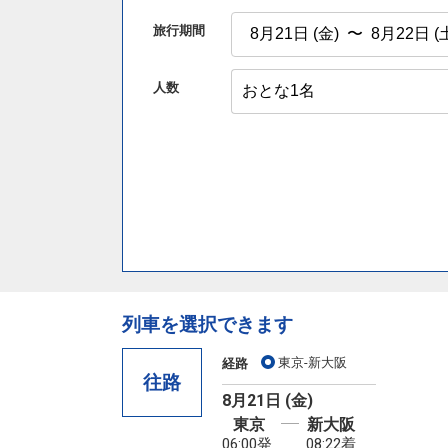
旅行期間
人数
列車を選択できます
東京-新大阪
経路
往路
8月21日 (金)
東京
新大阪
06:00発
08:22着