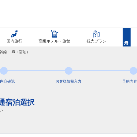
国内旅行
高級ホテル・旅館
観光プラン
幹線・JR＋宿泊）
内容
確認
お客様情報
入力
予約内容
交通宿泊選択
い