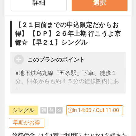
す。
詳細
選択
２９日前以降の宿泊条件の変更（部屋、
人数、おとな・こどもの内訳、食事条
【２１日前までの申込限定だからお
件・内容 等）はできません。
得】 【ＤＰ】２６年上期 行こうよ京
都☆ 【早２１】シングル
ホテルポイント
●女性のお客様にレディースアメニティ
付！
このプランのポイント
ロビーにて自由にお取りいただけます。
●地下鉄烏丸線「五条駅」下車、徒歩１
●ウェルカムドリンクをご用意
分。四条からも約１５分の徒歩圏内にあ
セルフサービス/１４：００～２３：０
り、
０
古都の名所巡りに便利です。
●スマートテレビ完備
ホテルにはサウナ付の大浴場を備え、和
シングル
In 14:00 / Out 11:00
朝
昼
夕
テイストな設えで旅の疲れをを癒しま
※旅行代金に含まれます。
す。
早期がお得
「食事なしプラン」と「朝食付プラン」
旅行代金
（1名1室ご利用時 おとな1名様あた