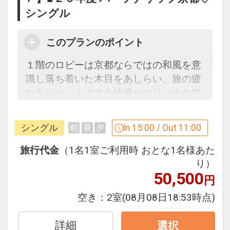
ン」を掲載しています。
シングル
※ご覧のページの
【食事条件】
をお確か
めのうえ、ご予約にお進みください。
このプランのポイント
１階のロビーは京都ならではの和風を意
設定期間：2026年4月1日～2027年3月
識し落ち着いた木目をあしらい、旅の疲
31日
れをリセットできる快適かつリッチな空
インターネットコース番号：DP-1-
間。館内には人工温泉大浴場（男女別）
17414592
完備。
シングル
In 15:00 / Out 11:00
朝
昼
夕
「食事なしプラン」と「朝食付プラン」
旅行代金
（1名1室ご利用時 おとな1名様あた
をご用意しています。
り）
50,500
●「食事なしプラン」と「朝食付プラ
円
ン」を掲載しています。
空き：
2室
(08月08日18:53時点)
※ご覧のページの
【食事条件】
をお確か
めのうえ、ご予約にお進みください。
詳細
選択