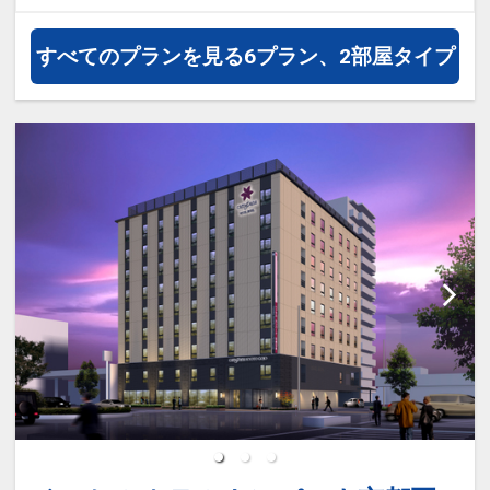
月30日
インターネットコース番号：DP-1-
インターネットコース番号：DP-2-
17190621
すべてのプランを見る
6プラン、2部屋タイプ
200000003468