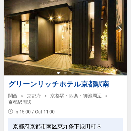
ン」を掲載しています。
※ご覧のページがどちらかを
【食事条
件】
の項目でご確認のうえ、予約にお進
み下さい。
朝食内容について ※朝食付の場合
●和洋バイキング：「ル・プレジール」
●洋食セットまたは洋食バイキング：
「ロンド」
●和定食：「うおまん」
グリーンリッチホテル京都駅南
※朝食内容は状況により変更となる場合
があります。
関西
京都府
京都駅・四条・御池周辺
京都駅周辺
設定期間：2026年4月1日～2026年9月
In 15:00 / Out 11:00
30日
京都府京都市南区東九条下殿田町３
インターネットコース番号：DP-1-