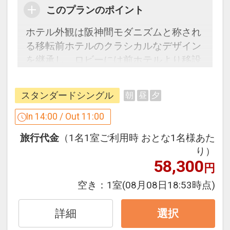
電車をご利用のお客様
このプランのポイント
・阪急電車 宝塚線「宝塚駅」徒歩約4分
ホテル外観は阪神間モダニズムと称され
・JR 宝塚線「宝塚駅」徒歩約7分
る移転前ホテルのクラシカルなデザイン
お車をご利用のお客様
を継承し、ロビーには前ホテルより移設
・中国自動車道「宝塚IC」約10分
したシャンデリアが皆さまをお出迎えい
※駐車料金：1泊につき1000円/台（チェ
たします。
ックイン当日～チェックアウト当日の正
スタンダードシングル
朝
昼
夕
午まで）
「食事なしプラン」と「朝食付プラン」
In 14:00 / Out 11:00
※車高制限：2.1m
をご用意しています。
※駐車場はご予約制ではございません。
旅行代金
（1名1室ご利用時 おとな1名様あた
●「食事なしプラン」と「朝食付プラ
り）
ン」を掲載しています。
※画像は全てイメージです。
58,300
円
※ご覧のページの
【食事条件】
をお確か
客室の画像は一例であり、実際と異なる
めのうえ、ご予約にお進みください。
空き：
1室
(08月08日18:53時点)
ことがあります。
設定期間：2026年4月1日～2026年11月
詳細
選択
設定期間：2021年12月21日～2027年6
30日