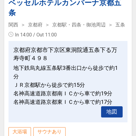
ベッセルホテルカンパーナ京都五
条
関西
京都府
京都駅・四条・御池周辺
五条
In 14:00 / Out 11:00
京都府京都市下京区東洞院通五条下る万
寿寺町４９８
地下鉄烏丸線五条駅3番出口から徒歩で約1
分
ＪＲ京都駅から徒歩で約15分
名神高速道路京都南ＩＣから車で約19分
名神高速道路京都東ＩＣから車で約17分
地図
大浴場
サウナあり