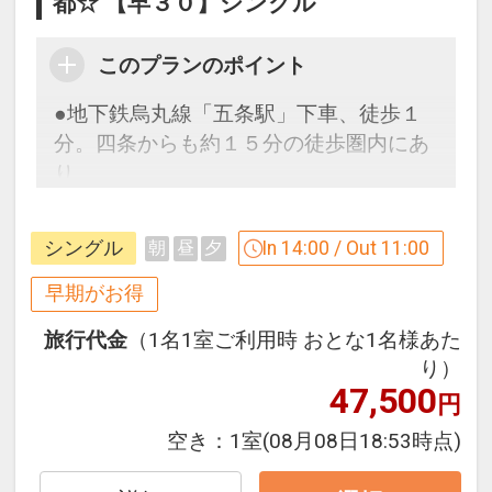
都☆ 【早３０】シングル
このプランのポイント
●地下鉄烏丸線「五条駅」下車、徒歩１
分。四条からも約１５分の徒歩圏内にあ
り、
古都の名所巡りに便利です。
ホテルにはサウナ付の大浴場を備え、和
シングル
In 14:00 / Out 11:00
朝
昼
夕
テイストな設えで旅の疲れをを癒しま
す。
早期がお得
旅行代金
（1名1室ご利用時 おとな1名様あた
３０日前までのご予約でお得に宿泊！
り）
【早３０割】
47,500
円
早期予約限定！３０日前までのご予約が
お得です。
空き：
1室
(08月08日18:53時点)
※本プランは３０日前までの受付限定で