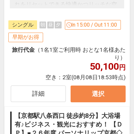
れをリセットできる快適かつリッチな空
間。館内には人工温泉大浴場（男女別）
完備。
シングル
In 15:00 / Out 11:00
朝
昼
夕
３０日前までのご予約でお得に宿泊！
早期がお得
【早３０割】
旅行代金
（1名1室ご利用時 おとな1名様あた
早期予約限定！３０日前までのご予約が
り）
お得です。
50,100
円
※本プランは３０日前までの受付限定で
す。
空き：
2室
(08月08日18:53時点)
２９日前以降の宿泊条件の変更（部屋、
人数、おとな・こどもの内訳、食事条
詳細
選択
件・内容 等）はできません。
【京都駅八条西口 徒歩約8分】大浴場
「食事なしプラン」と「朝食付プラン」
有♪ビジネス・観光におすすめ！ 【Ｄ
をご用意しています。
Ｐ】■２６年度 パーソナリップ京都◇
●「食事なしプラン」と「朝食付プラ