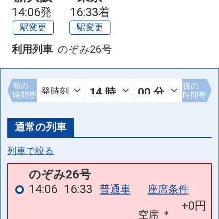
14:06発
16:33着
駅変更
駅変更
利用列車
のぞみ26号
前の
後の
時間帯
時間帯
通常の列車
列車で絞る
のぞみ26号
14:06
16:33
普通車
座席条件
+0円
空席
＊