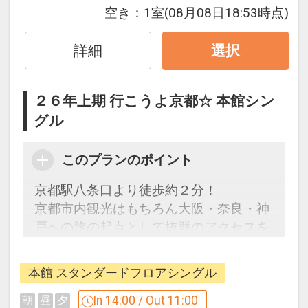
※割引適用後のご旅行代金は、カレンダ
空き：
1室
(08月08日18:53時点)
ーからお進みいただいた後表示される
「空室照会結果確認画面」でご確認くだ
詳細
選択
さい。
※宿泊期間中すべての日において人数・
２６年上期 行こうよ京都☆ 本館シン
氏名・客室タイプ・食事条件・プラン同
グル
一であることが割引適用の条件となりま
す。
このプランのポイント
「食事なしプラン」と「朝食付プラン」
京都駅八条口より徒歩約２分！
をご用意しています
京都市内観光はもちろん大阪・奈良・神
●「食事なしプラン」と「朝食付プラ
戸への旅の起点として抜群のアクセスを
ン」を掲載しています。
誇ります。
※ご覧のページがどちらかを
【食事条
件】
の項目でご確認のうえ、予約にお進
本館 スタンダードフロアシングル
【連泊するとお得】連泊割引がございま
みください。
す
In 14:00 / Out 11:00
朝
昼
夕