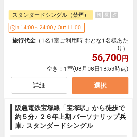
館内には宝塚歌劇に関するギャラリーも
あり「夢のつづき」を感じていただけま
スタンダードシングル（禁煙）
朝
昼
夕
す。
In 14:00～24:00 / Out 11:00
全客室にローラ アシュレイのバスアメニ
旅行代金
（1名1室ご利用時 おとな1名様あた
ティーをご用意。
り）
イングリッシュガーデンのローズをイメ
56,700
円
ージした、さわやかで気品あふれる香
り。
空き：
1室
(08月08日18:53時点)
ホテルステイのひと時を、ローラ アシュ
レイと共に。
詳細
選択
・シャンプー
・コンディショナー
阪急電鉄宝塚線「宝塚駅」から徒歩で
・ボディソープ
約５分♪ ２６年上期 パーソナリップ兵
・ハンドソープ
庫♪ スタンダードシングル
【交通のご案内】