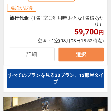
連泊の場合、
設定期間：2026年4月1日～2026年9月
連泊がお得
1泊目より1泊につきおひとり様
５００
30日
円引
旅行代金
（1名1室ご利用時 おとな1名様あた
インターネットコース番号：DP-1-
り）
17515148
59,700
※割引適用後のご旅行代金は、カレンダ
円
ーからお進みいただいた後表示される
空き：
1室
(08月08日18:53時点)
「空室照会結果確認画面」でご確認くだ
さい。
詳細
選択
※宿泊期間中すべての日において人数・
氏名・客室タイプ・食事条件・プラン同
一であることが割引適用の条件となりま
すべてのプランを見る
30プラン、12部屋タイ
す。
プ
「食事なしプラン」と「朝食付プラン」
をご用意しています。
●「食事なしプラン」と「朝食付プラ