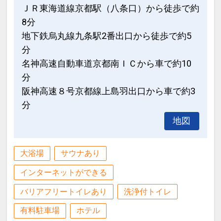
17413050
ＪＲ東海道線京都駅（八条口）から徒歩で約
8分
地下鉄烏丸線九条駅2番出口から徒歩で約5
分
名神高速自動車道京都南ＩＣから車で約10
分
阪神高速８号京都線上島羽出口から車で約3
分
地図
大浴場
サウナあり
インターネットができる
バリアフリートイレあり
洗浄付トイレ
有料駐車場
ホテル