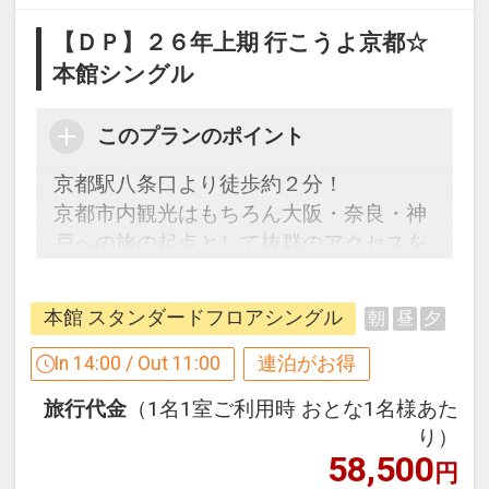
【ＤＰ】２６年上期 行こうよ京都☆
本館シングル
このプランのポイント
京都駅八条口より徒歩約２分！
京都市内観光はもちろん大阪・奈良・神
戸への旅の起点として抜群のアクセスを
誇ります。
本館 スタンダードフロアシングル
朝
昼
夕
【連泊するとお得】連泊割引がございま
す
In 14:00 / Out 11:00
連泊がお得
連泊の場合、
旅行代金
（1名1室ご利用時 おとな1名様あた
１泊目より１泊につきおひとり様
５００
り）
円引
58,500
円