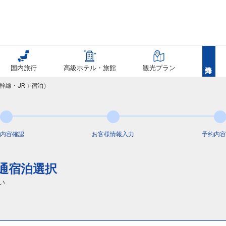
国内旅行
高級ホテル・旅館
観光プラン
幹線・JR＋宿泊）
内容
確認
お客様情報
入力
予約内容
交通宿泊選択
い