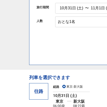
旅行期間
人数
列車を選択できます
東京-新大阪
経路
往路
10月31日 (土)
東京
新大阪
06:00発
08:22着