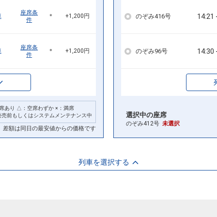
座席条
14:21
のぞみ416号
車
＊
+1,200円
件
座席条
14:30
のぞみ96号
車
＊
+1,200円
件
席あり △：空席わずか ×：満席
選択中の座席
発売前もしくはシステムメンテナンス中
のぞみ412号
未選択
差額は同日の最安値からの価格です
列車を選択する