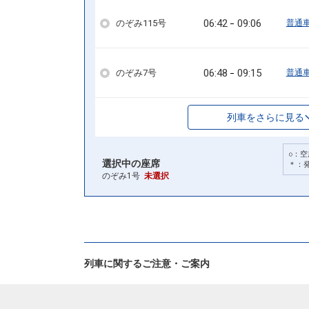
06:42
09:06
のぞみ115号
普通
06:48
09:15
のぞみ7号
普通
列車をさらに見る
○：空
選択中の座席
＊：
のぞみ1号
未選択
列車に関するご注意・ご案内