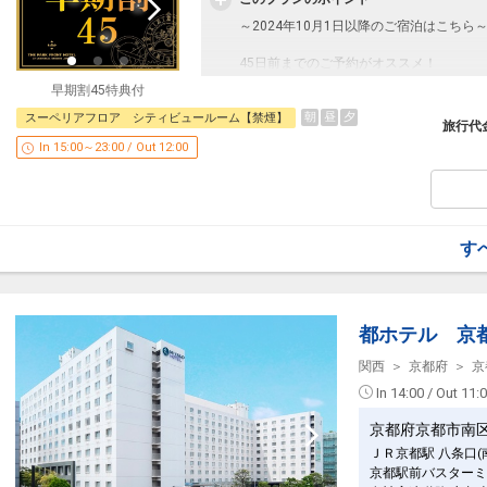
～2024年10月1日以降のご宿泊はこちら
設定期間：2024年11月25日～2027年7月
インターネットコース番号：DP-2-2000000
45日前までのご予約がオススメ！
ホテルオリジナルグッズ付きプランです。
早期割45特典付
朝
昼
夕
スーペリアフロア シティビュールーム【禁煙】
■ご注意■
旅行代
○画像は一例です。お部屋のデザインはお
In 15:00～23:00 / Out 12:00
■お部屋■
○全室洗い場付のバスルームとトイレはセ
○全室加湿機能付空気清浄機完備
○全館Wi-Fi接続可能
す
○チェックイン／15:00 チェックアウト／12
■ユニバーサル・スタジオ・ジャパンから
設定期間：2024年11月25日～2027年7月
都ホテル 京
インターネットコース番号：DP-2-2000000
関西
京都府
京
In 14:00 / Out 11:
京都府京都市南
ＪＲ京都駅 八条口
京都駅前バスターミ