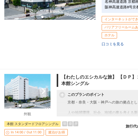
名神高速道路 京都
阪神高速道路8号京
インターネットがで
バリアフリールーム
ホテル
口コミを見る
【わたしのエシカルな旅】 【ＤＰ】
本館シングル
このプランのポイント
京都・奈良・大阪・神戸への旅の拠点とし
人や地球環境、社会、地域の事を考える新
外観
本プランは旅行中の移動・宿泊に伴うどう
トし、地球環境を守る「カーボン・オフセ
朝
昼
夕
本館 スタンダードフロアシングル
旅行代
In 14:00 / Out 11:00
連泊がお得
当プランはカーボンオフセットでCO2削