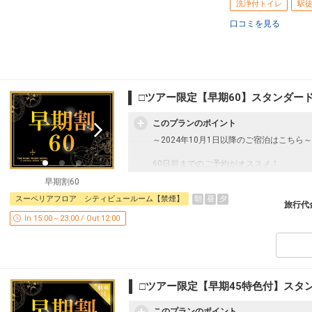
洗浄付トイレ
駅徒
口コミを見る
□ツアー限定【早期60】スタンダー
このプランのポイント
～2024年10月1日以降のご宿泊はこちら～
60日前までのご予約がオススメ！
食事なしプランです。
早期割60
朝
昼
夕
スーペリアフロア シティビュールーム【禁煙】
■ご注意■
旅行代
○画像は一例です。お部屋のデザインはお
In 15:00～23:00 / Out 12:00
■お部屋■
○全室洗い場付のバスルームとトイレはセ
○全室加湿機能付空気清浄機完備
○全館Wi-Fi接続可能
○チェックイン／15:00 チェックアウト／12
□ツアー限定【早期45特色付】スタ
■ユニバーサル・スタジオ・ジャパンから
このプランのポイント