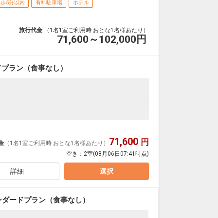
歩5分以内
有料駐車場
ホテル
旅行代金
（1名1室ご利用時 おとな1名様あたり）
71,600～102,000
円
ドプラン（食事なし）
71,600
円
金
（1名1室ご利用時 おとな1名様あたり）
選びいただけません
空き：
2室
(08月06日07:41時点)
詳細
選択
パレート！
:00
ンダードプラン（食事なし）
徒歩1分