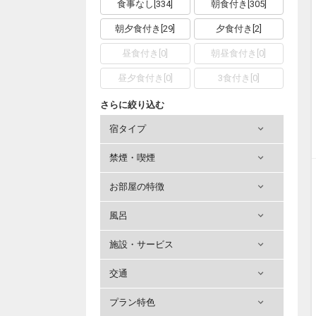
食事なし
[
334
]
朝食付き
[
305
]
朝夕食付き
[
29
]
夕食付き
[
2
]
昼食付き
[
0
]
朝昼食付き
[
0
]
昼夕食付き
[
0
]
3食付き
[
0
]
さらに絞り込む
宿タイプ
禁煙・喫煙
お部屋の特徴
風呂
施設・サービス
交通
プラン特色