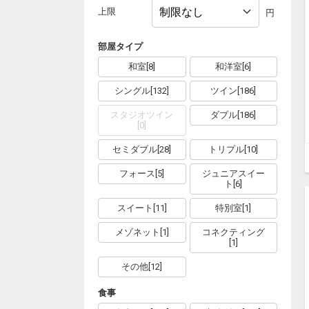
上限
円
部屋タイプ
和室
[
8
]
和洋室
[
6
]
シングル
[
132
]
ツイン
[
186
]
スタジオツイン
ダブル
[
186
]
[
0
]
セミダブル
[
28
]
トリプル
[
10
]
フォース
[
5
]
ジュニアスイー
ト
[
6
]
スイート
[
11
]
特別室
[
1
]
メゾネット
[
1
]
コネクティング
[
1
]
その他
[
12
]
食事