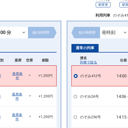
駅変更
駅
利用列車
のぞみ4
後の
時間帯
前の
時間帯
通常の列車
便名
別
座席
空席
差額
出発 
列車で絞る
座席条
14:00
のぞみ412号
車
＊
+1,200円
件
座席条
14:06
のぞみ26号
車
＊
+1,200円
件
座席条
14:15
のぞみ256号
車
＊
+1,200円
件