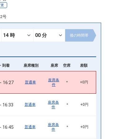
変更
12号
後の
時間帯
- 到着
座席種別
座席
空席
差額
座席条
16:27
普通車
＊
+0円
件
座席条
16:33
普通車
＊
+0円
件
座席条
16:45
普通車
＊
+0円
件