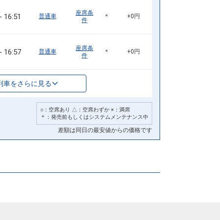
座席条
16:51
普通車
＊
+0円
件
座席条
16:57
普通車
＊
+0円
件
列車をさらに見る
○：空席あり △：空席わずか ×：満席
＊：発売前もしくはシステムメンテナンス中
差額は同日の最安値からの価格です