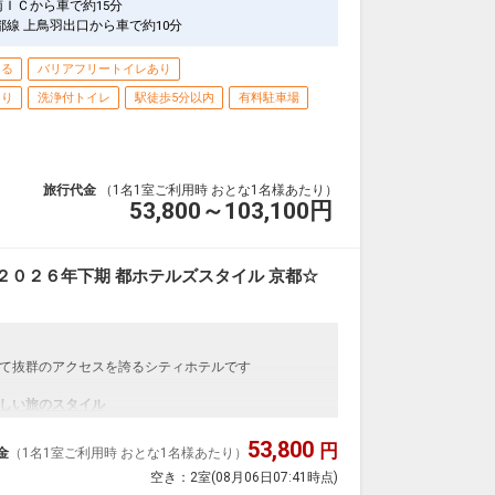
南ＩＣから車で約15分
都線 上鳥羽出口から車で約10分
きる
バリアフリートイレあり
あり
洗浄付トイレ
駅徒歩5分以内
有料駐車場
旅行代金
（1名1室ご利用時 おとな1名様あたり）
53,800～103,100
円
２０２６年下期 都ホテルズスタイル 京都☆
て抜群のアクセスを誇るシティホテルです
しい旅のスタイル
しても発生してしまうCO２の排出量の一部をオフセッ
ット」を取り入れた商品です。
53,800
円
金
（1名1室ご利用時 おとな1名様あたり）
空き：
2室
(08月06日07:41時点)
減に取り組んでいます