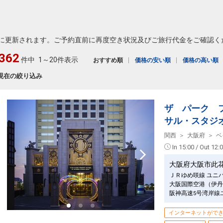
に更新されます。ご予約直前に再度空き状況及びご旅行代金をご確認く
362
件中
1～20件表示
おすすめ順
価格の安い順
価格の高い順
現在の絞り込み
ザ パーク 
サル・スタジ
関西
大阪府
ベ
In 15:00 / Out 12:
大阪府大阪市此
ＪＲゆめ咲線 ユニ
大阪国際空港（伊丹
阪神高速5号湾岸線
インターネットがで