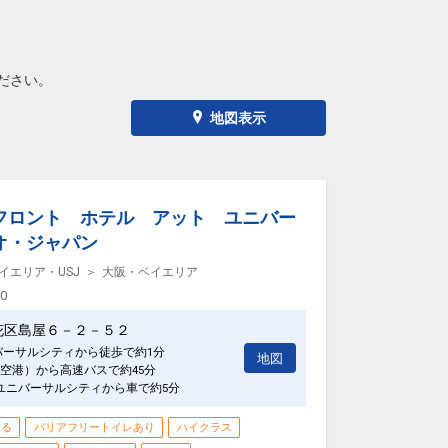
ださい。
地図表示
フロント ホテル アット ユニバー
オ・ジャパン
イエリア・USJ
大阪・ベイエリア
00
花区島屋６－２－５２
バーサルシティから徒歩で約1分
地図
空港）から高速バスで約45分
ユニバーサルシティから車で約5分
きる
バリアフリートイレあり
ハイクラス