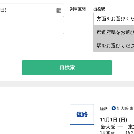
列車区間
出発駅
再検索
新大阪-東
経路
復路
11月1日 (日)
新大阪
東
14:00発
16: