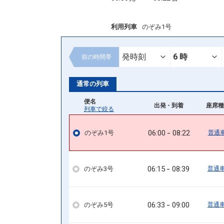
利用列車
のぞみ1号
前の
時間帯
通常の列車
便名
出発 - 到着
座席種
列車で絞る
06:00
08:22
のぞみ1号
普通
06:15
08:39
のぞみ3号
普通
06:33
09:00
のぞみ5号
普通