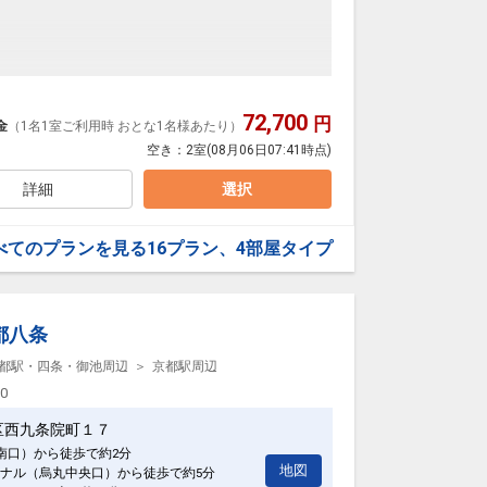
～
31日
36096
72,700
円
金
（1名1室ご利用時 おとな1名様あたり）
選びいただけません
空き：
2室
(08月06日07:41時点)
詳細
選択
パレート！
べてのプランを見る
16プラン、4部屋タイプ
:00
徒歩1分
31日
都八条
36094
都駅・四条・御池周辺
京都駅周辺
00
区西九条院町１７
(南口）から徒歩で約2分
地図
ナル（烏丸中央口）から徒歩で約5分