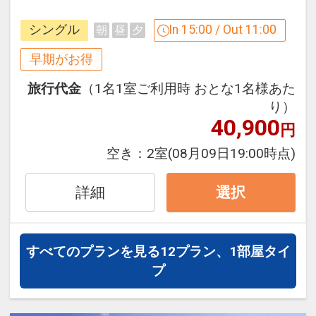
間。館内には人工温泉大浴場（男女別）
「空室照会結果確認画面」でご確認くだ
完備。
さい。
シングル
In 15:00 / Out 11:00
朝
昼
夕
※宿泊期間中すべての日において人数・
３０日前までのご予約でお得に宿泊！
早期がお得
氏名・客室タイプ・食事条件・プラン同
【早３０割】
一であることが割引適用の条件となりま
旅行代金
（1名1室ご利用時 おとな1名様あた
早期予約限定！３０日前までのご予約が
す。
り）
お得です。
40,900
円
※本プランは３０日前までの受付限定で
朝食内容について ※朝食付の場合
す。
空き：
2室
(08月09日19:00時点)
◆和洋ブッフェ【ル・プレジール】
２９日前以降の宿泊条件の変更（部屋、
◆洋食ブッフェ または 洋食セット【ロ
人数、おとな・こどもの内訳、食事条
詳細
選択
ンド】
件・内容 等）はできません。
◆和定食【和食うおまん】
※レストランは状況により営業していな
「食事なしプラン」と「朝食付プラン」
すべてのプランを見る
12プラン、1部屋タイ
い場合がございます。 ※朝食内容は状況
をご用意しています。
プ
により変更となる場合があります。
●「食事なしプラン」と「朝食付プラ
ン」を掲載しています。
設定期間：2026年10月1日～2027年3月