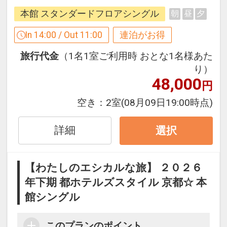
人や地球環境、社会、地域の事を考える
本館 スタンダードフロアシングル
朝
昼
夕
新しい旅のスタイル
本プランは旅行中の移動・宿泊に伴うど
In 14:00 / Out 11:00
連泊がお得
うしても発生してしまうCO２の排出量の
旅行代金
（1名1室ご利用時 おとな1名様あた
一部をオフセットし、地球環境を守る
り）
「カーボン・オフセット」を取り入れた
48,000
円
商品です。
空き：
2室
(08月09日19:00時点)
当プランはカーボンオフセットでCO2削
減に取り組んでいます
詳細
選択
【わたしのエシカルな旅】 ２０２６
年下期 都ホテルズスタイル 京都☆ 本
館シングル
このプランのポイント