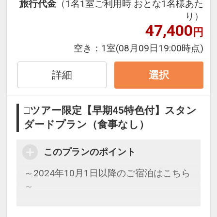
お選びいただけません
旅行代金
（1名1室ご利用時 おとな1名様あた
り）
47,400
■お部屋■
円
○全室洗い場付のバスルームとトイレは
空き：
1室
(08月09日19:00時点)
セパレート！
○全室加湿機能付空気清浄機完備
詳細
選択
○全館Wi-Fi接続可能
○チェックイン／15:00 チェックアウト
／12:00
□ツアー限定【早期45特色付】スタン
ダードプラン（食事なし）
■ユニバーサル・スタジオ・ジャパンか
ら徒歩1分
このプランのポイント
設定期間：2024年11月25日～2027年7
～2024年10月1日以降のご宿泊はこちら
月31日
～
インターネットコース番号：DP-2-
200000036096
45日前までのご予約がオススメ！