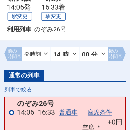
14:06発
16:33着
駅変更
駅変更
利用列車
のぞみ26号
前の
後の
時間帯
時間帯
通常の列車
列車で絞る
のぞみ26号
14:06
16:33
普通車
座席条件
+0円
空席
＊