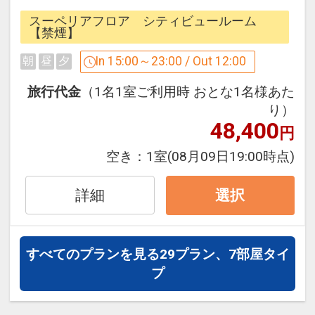
ホテルオリジナルグッズ付きプランで
スーペリアフロア シティビュールーム
す。
【禁煙】
In 15:00～23:00 / Out 12:00
朝
昼
夕
■ご注意■
○画像は一例です。お部屋のデザインは
旅行代金
（1名1室ご利用時 おとな1名様あた
お選びいただけません
り）
48,400
円
■お部屋■
空き：
1室
(08月09日19:00時点)
○全室洗い場付のバスルームとトイレは
セパレート！
詳細
選択
○全室加湿機能付空気清浄機完備
○全館Wi-Fi接続可能
○チェックイン／15:00 チェックアウト
すべてのプランを見る
29プラン、7部屋タイ
／12:00
プ
■ユニバーサル・スタジオ・ジャパンか