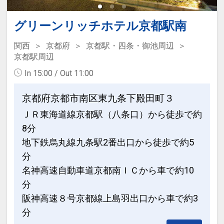
・ペットボトル、ビン、缶などいずれか
の廃棄物のリサイクルを実施していま
グリーンリッチホテル京都駅南
す。
関西
京都府
京都駅・四条・御池周辺
・タオル・シーツ・枕カバーなどの再利
京都駅周辺
※画像をクリックすると拡大します。
用の案内をしている、連泊時に清掃不要
In 15:00 / Out 11:00
の選択肢を案内しています。
京都府京都市南区東九条下殿田町３
・使い捨てのプラスチック製アメニティ
ＪＲ東海道線京都駅（八条口）から徒歩で約
ホテルのサステナブルな取組のご紹介１
やプラスチックストロー・カップ・カト
8分
・京都府内の高校生が生産した食材を安
ラリーを廃止するなどプラスチック削減
地下鉄烏丸線九条駅2番出口から徒歩で約5
心・安全な料理に変えてご提供。
に取り組んでいます。
分
また、野菜くずのリサイクルによる食の
循環を目標とした「コンポスト」の運用
名神高速自動車道京都南ＩＣから車で約10
・ホテルで提供する食事に地元（おおむ
により、循環型社会を目指した取組みを
分
ね同一都道府県内）から供給された食材
実施しています。
阪神高速８号京都線上島羽出口から車で約3
を取り入れています。
分