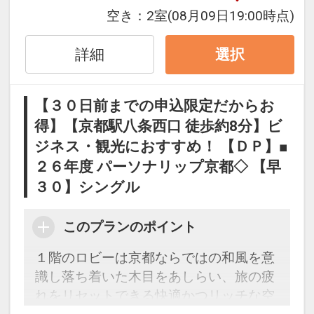
◆和洋ブッフェ【ル・プレジール】
す。
空き：
2室
(08月09日19:00時点)
◆洋食ブッフェ または 洋食セット【ロ
５９日前以降の宿泊条件の変更（部屋、
【エコ清掃の取組をしています】
ンド】
人数、おとな・こどもの内訳、食事条
詳細
地球環境保全に配慮した客室清掃を行っ
選択
◆和定食【和食うおまん】
件・内容 等）はできません。
ています！
※レストランは状況により営業していな
【清掃内容】エコ清掃意思表示カードの
い場合がございます。 ※朝食内容は状況
【３０日前までの申込限定だからお
「食事なしプラン」と「朝食付プラン」
導入。ご希望されるお客様の客室のみ清
により変更となる場合があります。
得】【京都駅八条西口 徒歩約8分】ビ
をご用意しています。
掃を行います。
ジネス・観光におすすめ！ 【ＤＰ】■
●「食事なしプラン」と「朝食付プラ
設定期間：2026年10月1日～2027年3月
ン」を掲載しています。
２６年度 パーソナリップ京都◇ 【早
【連泊するとお得】連泊割引がございま
31日
※ご覧のページの
【食事条件】
をお確か
す
３０】シングル
インターネットコース番号：DP-1-
めのうえ、ご予約にお進みください。
連泊の場合、
17770297
1泊目より1泊につきおひとり様
５００
このプランのポイント
設定期間：2026年4月1日～2027年3月
円引
１階のロビーは京都ならではの和風を意
31日
識し落ち着いた木目をあしらい、旅の疲
インターネットコース番号：DP-1-
※割引適用後のご旅行代金は、カレンダ
れをリセットできる快適かつリッチな空
17414591
ーからお進みいただいた後表示される