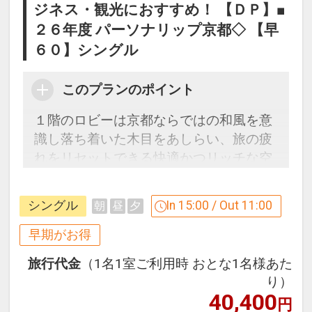
やプラスチックストロー・カップ・カト
ジネス・観光におすすめ！ 【ＤＰ】■
【連泊するとお得】連泊割引がございま
ラリーを廃止するなどプラスチック削減
２６年度 パーソナリップ京都◇ 【早
す
に取り組んでいます。
６０】シングル
連泊の場合、
1泊目より1泊につきおひとり様
５００
・ホテルで提供する食事に地元（おおむ
このプランのポイント
円引
ね同一都道府県内）から供給された食材
１階のロビーは京都ならではの和風を意
を取り入れています。
※割引適用後のご旅行代金は、カレンダ
識し落ち着いた木目をあしらい、旅の疲
ーからお進みいただいた後表示される
れをリセットできる快適かつリッチな空
・敷地内に庭園・屋上庭園などの緑地を
「空室照会結果確認画面」でご確認くだ
間。館内には人工温泉大浴場（男女別）
設けています。
さい。
完備。
※宿泊期間中すべての日において人数・
シングル
In 15:00 / Out 11:00
朝
昼
夕
・宗教上の理由や食物アレルギーに対応
氏名・客室タイプ・食事条件・プラン同
６０日前までのご予約でお得に宿泊！
できるよう、複数の食事メニューを提供
早期がお得
一であることが割引適用の条件となりま
【早６０割】
しています。（手配可否はホテルへお問
す。
旅行代金
（1名1室ご利用時 おとな1名様あた
早期予約限定！６０日前までのご予約が
い合わせください）
り）
お得です。
40,400
朝食内容について ※朝食付の場合
円
※本プランは６０日前までの受付限定で