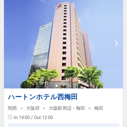
※ご覧のページの
【食事条件】
をお確か
31日
めのうえ、ご予約にお進みください。
インターネットコース番号：DP-1-
17769865
設定期間：2026年4月1日～2027年3月
31日
インターネットコース番号：DP-1-
17414592
ハートンホテル西梅田
関西
大阪府
大阪駅周辺・梅田
梅田
In 14:00 / Out 12:00