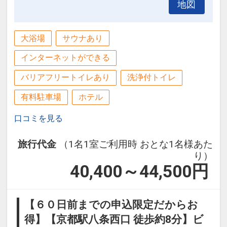
・客室アメニティの一部にバイオマス製
地図
・敷地内に庭園・屋上庭園などの緑地を
品を使用
設けています。
大浴場
サウナあり
・ペットボトルの消費を抑えるため、ウ
・宗教上の理由や食物アレルギーに対応
ォーターサーバーの導入やマグボトルの
インターネットができる
できるよう、複数の食事メニューを提供
使用を推進しています。
しています。（手配可否はホテルへお問
バリアフリートイレあり
洗浄付トイレ
い合わせください）
ホテルのサステナブルな取組のご紹介２
有料駐車場
ホテル
・ペットボトル、ビン、缶などいずれか
口コミを見る
の廃棄物のリサイクルを実施していま
す。
【エコ清掃の取組をしています】
旅行代金
（1名1室ご利用時 おとな1名様あた
り）
地球環境保全に配慮した客室清掃を行っ
・タオル・シーツ・枕カバーなどの再利
40,400～44,500
円
ています！
用の案内をしている、連泊時に清掃不要
【清掃内容】エコ清掃意思表示カードの
の選択肢を案内しています。
導入。ご希望されるお客様の客室のみ清
【６０日前までの申込限定だからお
掃を行います。
得】【京都駅八条西口 徒歩約8分】ビ
・使い捨てのプラスチック製アメニティ