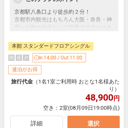
京都駅八条口より徒歩約２分！
京都市内観光はもちろん大阪・奈良・神
戸への旅の起点として抜群のアクセスを
誇ります。
お子様は１２歳まで添い寝利用可能（宿
本館 スタンダードフロアシングル
泊のみ／JRセットプラン不可）★
In 14:00 / Out 11:00
朝
昼
夕
人や地球環境、社会、地域の事を考える
連泊がお得
新しい旅のスタイル
本プランは旅行中の移動・宿泊に伴うど
旅行代金
（1名1室ご利用時 おとな1名様あた
り）
うしても発生してしまうCO２の排出量
48,900
の一部をオフセットし、地球環境を守る
円
※画像をクリックすると拡大します。
「カーボン・オフセット」を取り入れた
空き：
2室
(08月09日19:00時点)
商品です。
詳細
選択
当プランはカーボンオフセットでCO2削