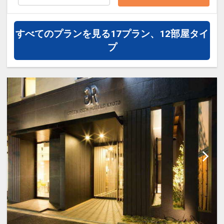
ホテルのサステナブルな取組のご紹介１
減に取り組んでいます
・京都府内の高校生が生産した食材を安
すべてのプランを見る
17プラン、12部屋タイ
心・安全な料理に変えてご提供。
プ
また、野菜くずのリサイクルによる食の
循環を目標とした「コンポスト」の運用
により、循環型社会を目指した取組みを
実施しています。
・客室アメニティの一部にバイオマス製
品を使用
・ペットボトルの消費を抑えるため、ウ
ォーターサーバーの導入やマグボトルの
使用を推進しています。
ホテルのサステナブルな取組のご紹介２