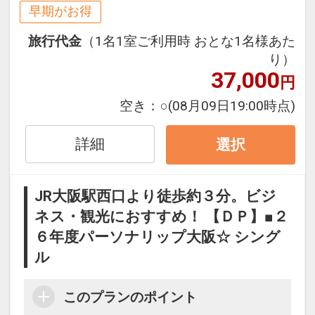
２９日前以降の宿泊条件の変更（部屋、
早期がお得
人数、おとな・こどもの内訳、食事条
旅行代金
（1名1室ご利用時 おとな1名様あた
件・内容 等）はできません。
り）
37,000
円
「食事なしプラン」と「朝食付プラン」
をご用意しています。
空き：
○
(08月09日19:00時点)
●「食事なしプラン」と「朝食付プラ
ン」を掲載しています。
詳細
選択
※ご覧のページの
【食事条件】
をお確か
めのうえ、ご予約にお進みください。
JR大阪駅西口より徒歩約３分。ビジ
ネス・観光におすすめ！ 【ＤＰ】■２
設定期間：2026年4月1日～2027年3月
６年度パーソナリップ大阪☆ シング
31日
インターネットコース番号：DP-1-
ル
17406643
このプランのポイント