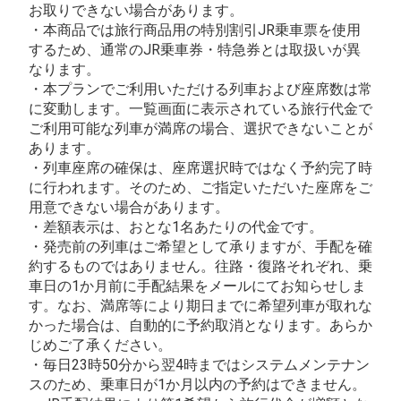
お取りできない場合があります。
・本商品では旅行商品用の特別割引JR乗車票を使用
するため、通常のJR乗車券・特急券とは取扱いが異
なります。
・本プランでご利用いただける列車および座席数は常
に変動します。一覧画面に表示されている旅行代金で
ご利用可能な列車が満席の場合、選択できないことが
あります。
・列車座席の確保は、座席選択時ではなく予約完了時
に行われます。そのため、ご指定いただいた座席をご
用意できない場合があります。
・差額表示は、おとな1名あたりの代金です。
・発売前の列車はご希望として承りますが、手配を確
約するものではありません。往路・復路それぞれ、乗
車日の1か月前に手配結果をメールにてお知らせしま
す。なお、満席等により期日までに希望列車が取れな
かった場合は、自動的に予約取消となります。あらか
じめご了承ください。
・毎日23時50分から翌4時まではシステムメンテナン
スのため、乗車日が1か月以内の予約はできません。