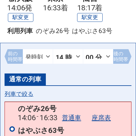
14:06発
16:33着
18:17着
駅変更
駅変更
利用列車
のぞみ26号
はやぶさ63号
前の
後の
時間帯
時間帯
通常の列車
列車で絞る
のぞみ26号
14:06
16:33
普通車
座席表
はやぶさ63号