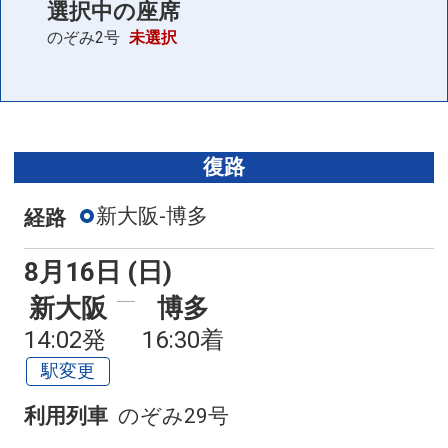
選択中の座席
のぞみ2号
未選択
復路
新大阪-博多
経路
8月16日 (日)
新大阪
博多
14:02発
16:30着
駅変更
利用列車
のぞみ29号