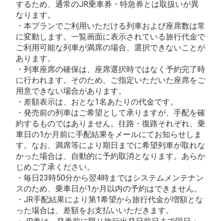
するため、通常のJR乗車券・特急券とは取扱いが異
なります。
・本プランでご利用いただける列車および座席数は常
に変動します。一覧画面に表示されている旅行代金で
ご利用可能な列車が満席の場合、選択できないことが
あります。
・列車座席の確保は、座席選択時ではなく予約完了時
に行われます。そのため、ご指定いただいた座席をご
用意できない場合があります。
・差額表示は、おとな1名あたりの代金です。
・発売前の列車はご希望として承りますが、手配を確
約するものではありません。往路・復路それぞれ、乗
車日の1か月前に手配結果をメールにてお知らせしま
す。なお、満席等により期日までに希望列車が取れな
かった場合は、自動的に予約取消となります。あらか
じめご了承ください。
・毎日23時50分から翌4時まではシステムメンテナン
スのため、乗車日が1か月以内の予約はできません。
・JR手配結果により第1希望から旅行代金が増額とな
った場合は、差額をお支払いいただきます。