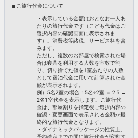
ただきます。
■ ご旅行代金について
何卒ご理解賜りますよう、お願い申し上
・表示している金額はおとなお一人あ
げます。
たりの旅行代金です（こども代金はご
選択内容の確認画面に表示されま
設定期間：2022年1月12日～2027年2月
す）。消費税等諸税、サービス料を含
19日
みます。
インターネットコース番号：DP-2-
ただし、複数のお部屋で検索された場
200000007107
合は寝具を利用する人数を室数で割
り、切り捨てた値を1室あたりの人数
として宿泊代金に用いて計算された金
額が表示されます。
例）5名2室の場合：5名÷2室 ＝ 2.5 →
2名1室代金を表示します。ご旅行代
金は、部屋割りを指定後ご選択内容の
確認・変更画面で表示される金額が最
終的な旅行代金となります。
・ダイナミックパッケージの性質上、
予約確定までの間に旅行代金が変動す