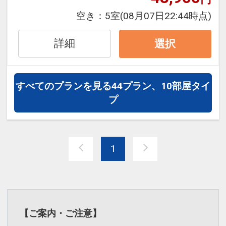
内。
設定期間：2022年1月12日～2027年2月
洗練されたゆとりの空間とホスピタリテ
空き：
5室
(08月07日22:44時点)
19日
ィ溢れるおもてなしをお届けいたしま
インターネットコース番号：DP-2-
す。
詳細
選択
200000007107
【お知らせ】ご宿泊におけるお荷物の事
すべてのプランを見る
44プラン、10部屋タイ
前預かりについて
プ
ご到着予定日の4日前までに郵送、宅配
便等でお送り頂いた荷物につきまして
は、
1
保管料といたしまして1日につき1個あた
り500円（消費税込）を頂戴いたしま
す。
＊ご到着予定日の3日前以降お預かりす
る荷物は無料とさせていただきます。
【ご案内・ご注意】
＊One Harmony会員様は無料とさせてい