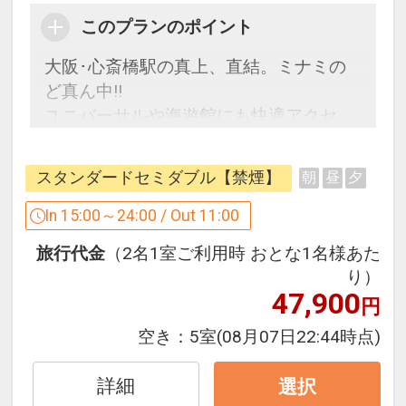
このプランのポイント
大阪･心斎橋駅の真上、直結。ミナミの
ど真ん中!!
ユニバーサルや海遊館にも快適アクセ
ス。
ビジネス街本町エリアも徒歩圏内。
スタンダードセミダブル【禁煙】
朝
昼
夕
どこに行くにも便利なロケーション!!
◎大阪メトロ御堂筋線・長堀鶴見緑地線
In 15:00～24:00 / Out 11:00
心斎橋駅８番出口直結！
旅行代金
（2名1室ご利用時 おとな1名様あた
◎「道頓堀」「アメリカ村」「なんばグ
り）
ランド花月」等の観光スポットは徒歩圏
47,900
円
内。
洗練されたゆとりの空間とホスピタリテ
空き：
5室
(08月07日22:44時点)
ィ溢れるおもてなしをお届けいたしま
す。
詳細
選択