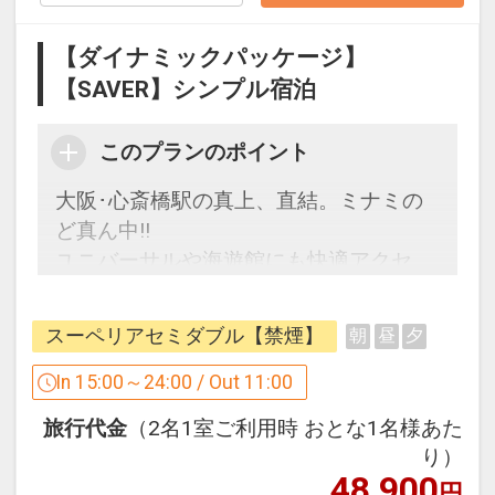
【ダイナミックパッケージ】
【お知らせ】ご宿泊におけるお荷物の事
【SAVER】シンプル宿泊
前預かりについて
ご到着予定日の4日前までに郵送、宅配
このプランのポイント
便等でお送り頂いた荷物につきまして
は、
大阪･心斎橋駅の真上、直結。ミナミの
保管料といたしまして1日につき1個あた
ど真ん中!!
り500円（消費税込）を頂戴いたしま
ユニバーサルや海遊館にも快適アクセ
す。
ス。
＊ご到着予定日の3日前以降お預かりす
ビジネス街本町エリアも徒歩圏内。
る荷物は無料とさせていただきます。
スーペリアセミダブル【禁煙】
朝
昼
夕
どこに行くにも便利なロケーション!!
＊One Harmony会員様は無料とさせてい
◎大阪メトロ御堂筋線・長堀鶴見緑地線
In 15:00～24:00 / Out 11:00
ただきます。
心斎橋駅８番出口直結！
何卒ご理解賜りますよう、お願い申し上
旅行代金
（2名1室ご利用時 おとな1名様あた
◎「道頓堀」「アメリカ村」「なんばグ
げます。
り）
ランド花月」等の観光スポットは徒歩圏
48,900
円