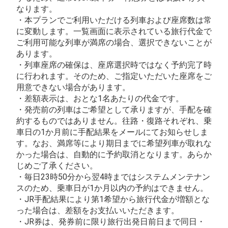
なります。
・本プランでご利用いただける列車および座席数は常
に変動します。一覧画面に表示されている旅行代金で
ご利用可能な列車が満席の場合、選択できないことが
あります。
・列車座席の確保は、座席選択時ではなく予約完了時
に行われます。そのため、ご指定いただいた座席をご
用意できない場合があります。
・差額表示は、おとな1名あたりの代金です。
・発売前の列車はご希望として承りますが、手配を確
約するものではありません。往路・復路それぞれ、乗
車日の1か月前に手配結果をメールにてお知らせしま
す。なお、満席等により期日までに希望列車が取れな
かった場合は、自動的に予約取消となります。あらか
じめご了承ください。
・毎日23時50分から翌4時まではシステムメンテナン
スのため、乗車日が1か月以内の予約はできません。
・JR手配結果により第1希望から旅行代金が増額とな
った場合は、差額をお支払いいただきます。
・JR券は、発券前に限り旅行出発日前日まで同日・