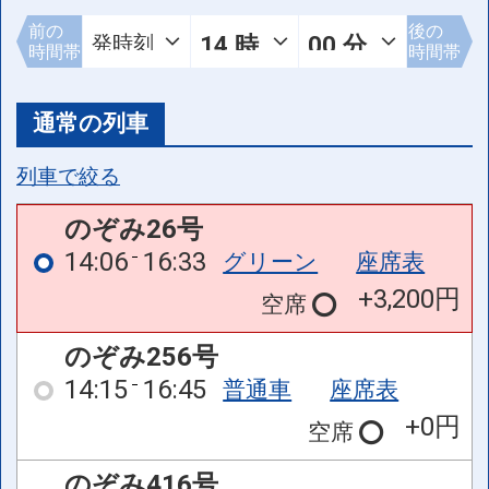
前の
後の
時間帯
時間帯
通常の列車
列車で絞る
のぞみ26号
14:06
16:33
グリーン
座席表
+3,200円
空席
のぞみ256号
14:15
16:45
普通車
座席表
+0円
空席
のぞみ416号