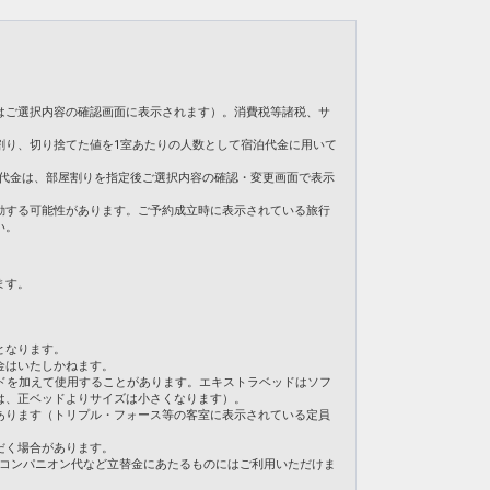
りになる場合は別途現地にて朝食代金（現地販売価格
ご用意しています。
を掲載しています。
】
の項目でご確認のうえ、予約にお進み下さい。
はご選択内容の確認画面に表示されます）。消費税等諸税、サ
割り、切り捨てた値を1室あたりの人数として宿泊代金に用いて
日
31
。ご旅行代金は、部屋割りを指定後ご選択内容の確認・変更画面で表示
動する可能性があります。ご予約成立時に表示されている旅行
い。
ます。
となります。
金はいたしかねます。
ドを加えて使用することがあります。エキストラベッドはソフ
は、正ベッドよりサイズは小さくなります）。
あります（トリプル・フォース等の客室に表示されている定員
だく場合があります。
・コンパニオン代など立替金にあたるものにはご利用いただけま