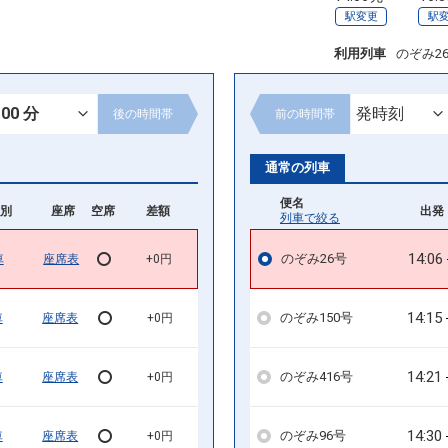
駅変更
駅
利用列車
のぞみ2
後の
時間帯
前の
時間帯
通常の列車
便名
別
座席
空席
差額
出発 
列車で絞る
14:06
のぞみ26号
車
座席表
+0円
14:15
のぞみ150号
車
座席表
+0円
14:21
のぞみ416号
車
座席表
+0円
14:30
のぞみ96号
車
座席表
+0円