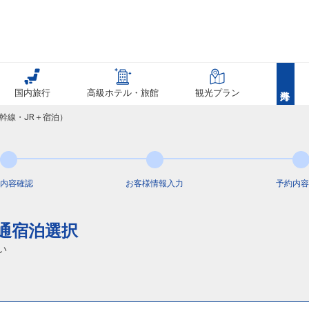
国内旅行
高級ホテル・旅館
観光プラン
幹線・JR＋宿泊）
内容
確認
お客様情報
入力
予約内容
交通宿泊選択
い