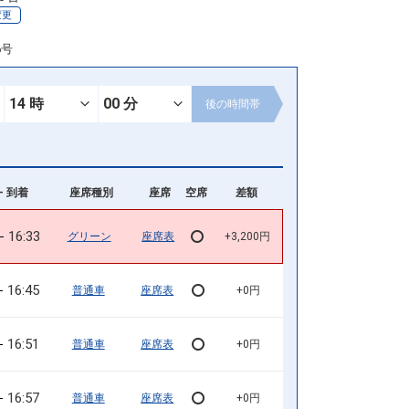
変更
6号
後の
時間帯
- 到着
座席種別
座席
空席
差額
16:33
グリーン
座席表
+3,200円
16:45
普通車
座席表
+0円
16:51
普通車
座席表
+0円
16:57
普通車
座席表
+0円