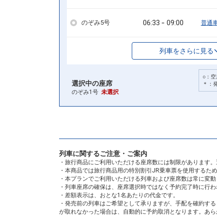
06:33
09:00
のぞみ5号
普通
列車をさらに見る
○：空
選択中の座席
＊：
のぞみ1号
未選択
列車に関するご注意・ご案内
・旅行商品にご利用いただける座席数には制限があります。
・本商品では旅行商品用の特別割引JR乗車票を使用するた
・本プランでご利用いただける列車および座席数は常に変動
・列車座席の確保は、座席選択時ではなく予約完了時に行わ
・差額表示は、おとな1名あたりの代金です。
・発売前の列車はご希望として承りますが、手配を確約する
が取れなかった場合は、自動的に予約取消となります。あら