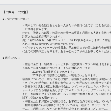
※４歳以上の添い寝のお子様が朝食をお摂
と同額）をお支払いください。
【ご案内・ご注意】
「食事なしプラン」と「朝食付プラン」を
●「食事なしプラン」と「朝食付プラン」
■ ご旅行代金について
※ご覧のページがどちらかを
【食事条件
・表示している金額はおとなお一人あたりの旅行代金です（こども代金
ービス料を含みます。
ただし、複数のお部屋で検索された場合は寝具を利用する人数を室数で
設定期間：2026年4月1日～2026年9月30
計算された金額が表示されます。
インターネットコース番号：DP-1-175151
例）5名2室の場合：5名÷2室 ＝ 2.5 → 2名1室代金を表示します
される金額が最終的な旅行代金となります。
・ダイナミックパッケージの性質上、予約確定までの間に旅行代金が変
代金での契約成立となります。あらかじめご了承の上お申し込みくださ
■ 宿泊について
・旅行代金には、宿泊費・サービス料・消費税等・プラン特色は含まれ
入湯税が必要な地域については、下記の対応となります。
2027年3月31日宿泊まで含みます。
2027年4月1日以降のご宿泊より現地払いとなります。
宿泊税については、旅行代金とは別に、宿泊税が必要な地域は現地払い
・各プランの特色は、お客様の都合によりご利用にならない場合でも返
・洋室を3名以上で1室ご利用の場合は、ツインベッドにエキストラベッ
ァーベッドになる場合もあります（エキストラベッド、ソファーベッド
また、お部屋のタイプを問わず、ベッド数はご利用人数分となる場合も
以下で宿泊される場合 等）。
・和室または和洋室をご利用の場合、お客様ご自身で布団を敷いていた
・館内利用券/売店利用券が付くプランの場合、電話代・マッサージ代
せん。ご利用にならなかった利用券の返金または釣銭はございません。