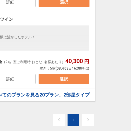
詳細
選択
います。
 ツイン
りになる場合は別途現地にて朝食代金（現地販売価格
ご用意しています。
限に活かしたホテル！
を掲載しています。
】
の項目でご確認のうえ、予約にお進み下さい。
円引
0日
40,300
円
金
（2名1室ご利用時 おとな1名様あたり）
19
名・客室タイプ・食事条件・プラン同一であることが
空き：
5室
(08月08日16:38時点)
からお進みいただいた後表示される「空室照会結果確
詳細
選択
べてのプランを見る
20プラン、2部屋タイプ
OK！ソフトドリンク飲み放題！（チェックアウト当日
1
います。