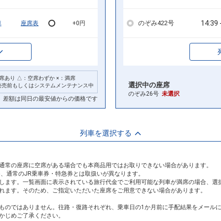
14:39
のぞみ422号
車
座席表
+0円
席あり △：空席わずか ×：満席
選択中の座席
発売前もしくはシステムメンテナンス中
のぞみ26号
未選択
差額は同日の最安値からの価格です
列車を選択する
通常の座席に空席がある場合でも本商品用ではお取りできない場合があります。
め、通常のJR乗車券・特急券とは取扱いが異なります。
します。一覧画面に表示されている旅行代金でご利用可能な列車が満席の場合、選
れます。そのため、ご指定いただいた座席をご用意できない場合があります。
ものではありません。往路・復路それぞれ、乗車日の1か月前に手配結果をメール
かじめご了承ください。