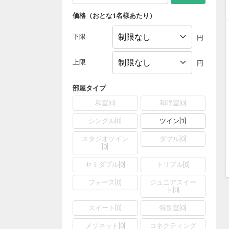
価格（おとな1名様あたり）
下限
円
上限
円
部屋タイプ
和室
[
0
]
和洋室
[
0
]
シングル
[
0
]
ツイン
[
1
]
スタジオツイン
ダブル
[
0
]
[
0
]
セミダブル
[
0
]
トリプル
[
0
]
フォース
[
0
]
ジュニアスイー
ト
[
0
]
スイート
[
0
]
特別室
[
0
]
メゾネット
[
0
]
コネクティング