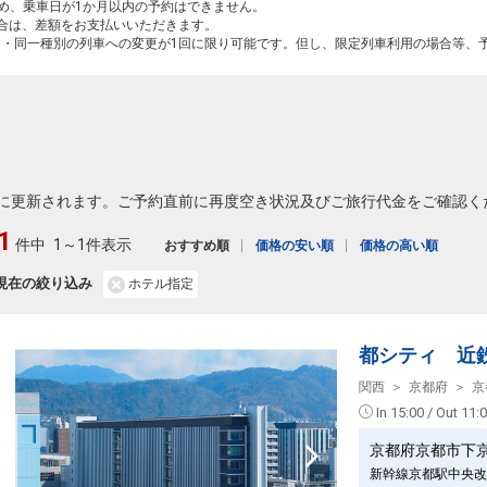
ため、乗車日が1か月以内の予約はできません。
場合は、差額をお支払いいただきます。
間・同一種別の列車への変更が1回に限り可能です。但し、限定列車利用の場合等、
に更新されます。ご予約直前に再度空き状況及びご旅行代金をご確認く
1
件中
1～1件表示
おすすめ順
価格の安い順
価格の高い順
現在の絞り込み
ホテル指定
都シティ 近
関西
京都府
京
In 15:00 / Out 11:
京都府京都市下
新幹線京都駅中央改