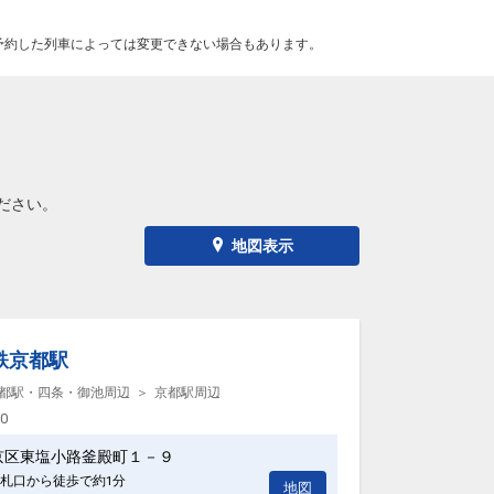
予約した列車によっては変更できない場合もあります。
ださい。
地図表示
鉄京都駅
都駅・四条・御池周辺
京都駅周辺
00
京区東塩小路釜殿町１－９
札口から徒歩で約1分
地図