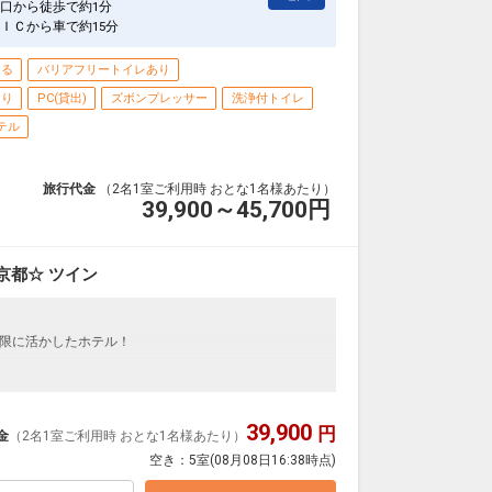
口から徒歩で約1分
ＩＣから車で約15分
きる
バリアフリートイレあり
あり
PC(貸出)
ズボンプレッサー
洗浄付トイレ
テル
旅行代金
（2名1室ご利用時 おとな1名様あたり）
39,900～45,700
円
京都☆ ツイン
限に活かしたホテル！
39,900
円
OK！ソフトドリンク飲み放題！（チェックアウト当日の
金
（2名1室ご利用時 おとな1名様あたり）
空き：
5室
(08月08日16:38時点)