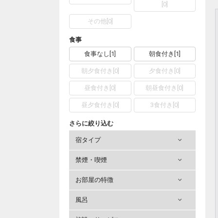
[
0
]
その他
[
0
]
食事
食事なし
[
1
]
朝食付き
[
1
]
朝夕食付き
[
0
]
夕食付き
[
0
]
昼食付き
[
0
]
朝昼食付き
[
0
]
昼夕食付き
[
0
]
3食付き
[
0
]
さらに絞り込む
宿タイプ
禁煙・喫煙
お部屋の特徴
風呂