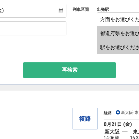
列車区間
出発駅
再検索
新大阪-東
経路
復路
8月21日 (金)
新大阪
東
14:06発
16: