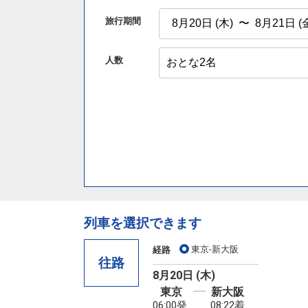
旅行期間
人数
列車を選択できます
東京-新大阪
経路
往路
8月20日 (木)
東京
新大阪
06:00発
08:22着