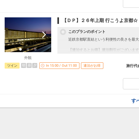
食事のご案内【朝食付プランのみ】
※状況により提供内容が異なる場合がござ
【ＤＰ】２６年上期 行こうよ京都☆
※４歳以上の添い寝のお子様が朝食をお摂
と同額）をお支払いください。
このプランのポイント
「食事なしプラン」と「朝食付プラン」を
近鉄京都駅直結という利便性の良さを最大
●「食事なしプラン」と「朝食付プラン」
※ご覧のページがどちらかを
【食事条件
【連泊するとお得】連泊割引がございます
連泊の場合、
外観
１泊目より１泊につきおひとり様
５００
設定期間：2026年4月1日～2026年11月3
朝
昼
夕
ツイン
In 15:00 / Out 11:00
連泊がお得
旅行代
インターネットコース番号：DP-1-174048
※宿泊期間中すべての日において人数・氏
割引適用の条件となります。
※割引適用後のご旅行代金は、カレンダー
認画面」でご確認ください。
うれしいおもてなし
す
●出発前まで「ちょこっと休憩処」ご利用
の１５：００～１８：００）
※旅行代金に含まれます。
食事のご案内【朝食付プランのみ】
※状況により提供内容が異なる場合がござ