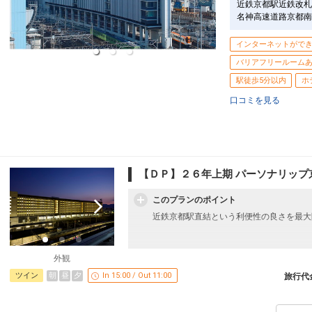
近鉄京都駅近鉄改札
名神高速道路京都南
インターネットがで
バリアフリールーム
駅徒歩5分以内
ホ
口コミを見る
【ＤＰ】２６年上期 パーソナリップ
このプランのポイント
近鉄京都駅直結という利便性の良さを最大
外観
うれしいおもてなし
朝
昼
夕
ツイン
In 15:00 / Out 11:00
●出発前まで「ちょこっと休憩処」ご利用
旅行代
１５：００～１８：００）
※旅行代金に含まれます。