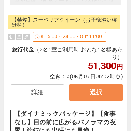
望を堪能できるアートホテル大阪ベイタ
ワー。
お部屋からは市内中心部やベイエリアが
【禁煙】スーペリアクイーン（お子様添い寝
一望できます。特に夕方から夜にかけて
無料）
は色彩の移り変わりが格別。
In 15:00～24:00 / Out 11:00
朝
昼
夕
夜景を眺めながら、ゆっくりと流れる時
旅行代金
（2名1室ご利用時 おとな1名様あた
間をご体感ください。都会の喧騒から離
り）
51,300
れた静寂の中で、美しい夜景が皆様に感
円
動をお届けします。
空き：
○
(08月07日06:02時点)
JR大阪環状線・大阪メトロ「弁天町」駅
詳細
選択
に直結し、ユニバーサル・スタジオ・ジ
ャパンや海遊館や大阪港、咲洲などのア
クセスにも便利です。
【ダイナミックパッケージ】【食事
なし】目の前に広がるパノラマの夜
----------
景！旅行にも出張にも最適！