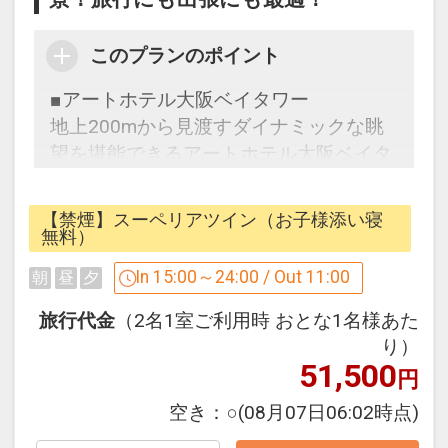
公式LINEアカウント誕生！
ご予約前にお部屋の詳細が分かります！
このプランのポイント
さらに、無料1ドリンククーポン配布中
です！
■アートホテル大阪ベイタワー
【友だち追加方法】
地上200mから見渡すダイナミックな眺
LINEのホーム画面⇒検索欄に「アートホ
望を堪能できるアートホテル大阪ベイタ
テル大阪ベイタワー」を検索して下さ
ワー。
い！
お部屋からは市内中心部やベイエリアが
【禁煙】スーペリアツイン（お子様添い寝
----------
一望できます。特に夕方から夜にかけて
無料）
は色彩の移り変わりが格別。
In 15:00～24:00 / Out 11:00
朝
昼
夕
■ご注意点
・小学生以下のお子様は添い寝無料でご
夜景を眺めながら、ゆっくりと流れる時
旅行代金
（2名1室ご利用時 おとな1名様あた
宿泊いただけます。（追加の寝具、アメ
間をご体感ください。都会の喧騒から離
り）
ニティ類のご用意はございません）
51,500
れた静寂の中で、美しい夜景が皆様に感
円
・ベッド1台につき添い寝1名様までご宿
動をお届けします。
空き：
○
(08月07日06:02時点)
泊いただけます。
・小学生でベッドが必要な方は「大人」