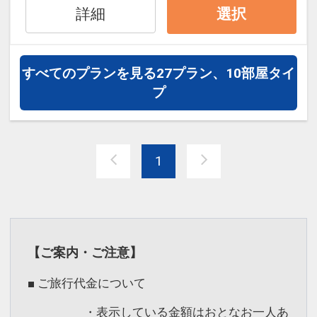
JR大阪環状線・大阪メトロ「弁天町」駅
詳細
選択
としてご予約ください。
に直結し、ユニバーサル・スタジオ・ジ
・「ベッドサイズ」と「お子様の体格
ャパンや海遊館や大阪港、咲洲などのア
等」をご確認いただいてからご予約くだ
クセスにも便利です。
すべてのプランを見る
27プラン、10部屋タイ
さい
プ
----------
■ホテルまでのアクセス
公式LINEアカウント誕生！
駅から連絡通路を通ればすぐ！
ご予約前にお部屋の詳細が分かります！
・地下鉄中央線「弁天町駅」2-A出口よ
さらに、無料1ドリンククーポン配布中
1
り直結
です！
・JR大阪環状線「弁天町駅」北口より直
【友だち追加方法】
結
LINEのホーム画面⇒検索欄に「アートホ
テル大阪ベイタワー」を検索して下さ
設定期間：2021年12月22日～2026年12
い！
【ご案内・ご注意】
月31日
----------
■ ご旅行代金について
インターネットコース番号：DP-2-
200000003359
■ご注意点
・表示している金額はおとなお一人あ