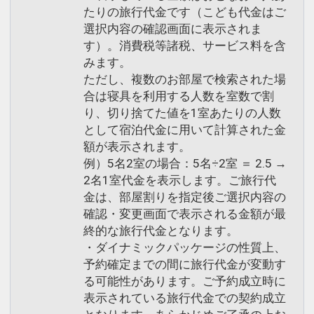
・小学生以下のお子様は添い寝無料でご
たりの旅行代金です（こども代金はご
宿泊いただけます。（追加の寝具、アメ
選択内容の確認画面に表示されま
す）。消費税等諸税、サービス料を含
ニティ類のご用意はございません）
みます。
・ベッド1台につき添い寝1名様までご宿
ただし、複数のお部屋で検索された場
泊いただけます。
合は寝具を利用する人数を室数で割
・小学生でベッドが必要な方は「大人」
り、切り捨てた値を1室あたりの人数
としてご予約ください。
として宿泊代金に用いて計算された金
・「ベッドサイズ」と「お子様の体格
額が表示されます。
等」をご確認いただいてからご予約くだ
例）5名2室の場合：5名÷2室 ＝ 2.5 →
さい
2名1室代金を表示します。ご旅行代
金は、部屋割りを指定後ご選択内容の
確認・変更画面で表示される金額が最
■ホテルまでのアクセス
終的な旅行代金となります。
駅から連絡通路を通ればすぐ！
・ダイナミックパッケージの性質上、
・地下鉄中央線「弁天町駅」2-A出口よ
予約確定までの間に旅行代金が変動す
り直結
る可能性があります。ご予約成立時に
・JR大阪環状線「弁天町駅」北口より直
表示されている旅行代金での契約成立
結