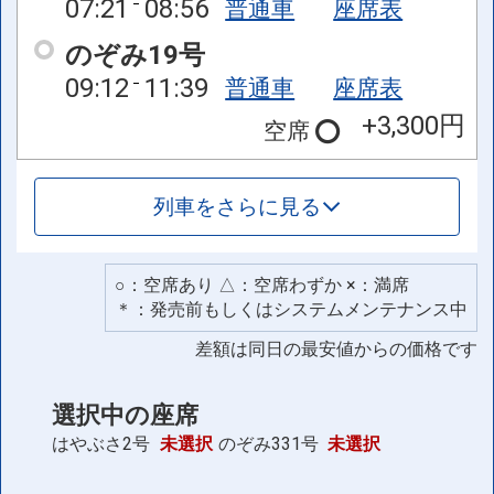
07:21
08:56
普通車
座席表
のぞみ19号
09:12
11:39
普通車
座席表
+3,300円
空席
列車をさらに見る
○：空席あり △：空席わずか ×：満席
＊：発売前もしくはシステムメンテナンス中
差額は同日の最安値からの価格です
選択中の座席
はやぶさ2号
未選択
のぞみ331号
未選択