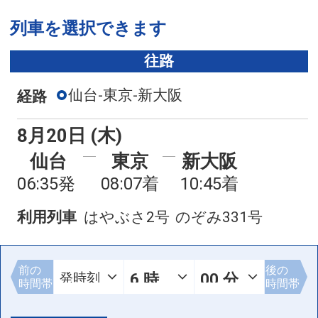
列車を選択できます
往路
仙台-東京-新大阪
経路
8月20日 (木)
仙台
東京
新大阪
06:35発
08:07着
10:45着
利用列車
はやぶさ2号
のぞみ331号
前の
後の
時間帯
時間帯