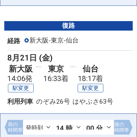
復路
新大阪-東京-仙台
経路
8月21日 (金)
新大阪
東京
仙台
14:06発
16:33着
18:17着
駅変更
駅変更
利用列車
のぞみ26号
はやぶさ63号
前の
後の
時間帯
時間帯