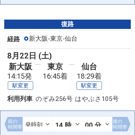
復路
新大阪-東京-仙台
経路
8月22日 (土)
新大阪
東京
仙台
14:15発
16:45着
18:29着
駅変更
駅変更
利用列車
のぞみ256号
はやぶさ105号
前の
後の
時間帯
時間帯