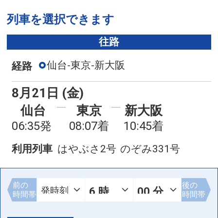
列車を選択できます
往路
仙台-東京-新大阪
経路
8月21日 (金)
仙台
東京
新大阪
06:35発
08:07着
10:45着
利用列車
はやぶさ2号
のぞみ331号
前の
後の
時間帯
時間帯