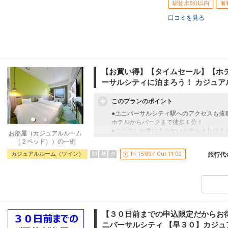
駅徒歩5分以内
有
口コミを見る
【お買い得】【タイムセール】【ホ
ーサルシティに泊まろう！ カジュア
このプランのポイント
●ユニバーサルシティ駅へのアクセスも抜
ホテルからパークまで徒歩１分！
●ここでしか手に入らないホテルオリジナ
お部屋（カジュアルルーム
（２ベッド））の一例
おすすめポイント【１】
朝
昼
夕
カジュアルルーム（ツイン）
In 15:00 / Out 11:00
旅行代
★ほかでは手に入らないレアなグッズ★
ホテルオリジナルグッズ付！
※おひとり様滞在中おひとつ。
※添い寝のお子様は対象外となります。
※種類（デザイン）はお選びいただけませ
お子様連れのお客様にもうれしいサービス
【３０日前までの申込限定だからお得
●添い寝のお子様にアメニティセットをご
ニバーサルシティ 【早３０】カジュ
・パジャマ(サイズ120cm)