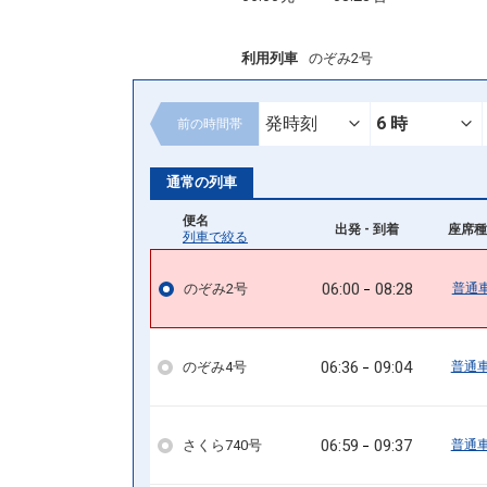
利用列車
のぞみ2号
前の
時間帯
通常の列車
便名
出発 - 到着
座席種
列車で絞る
06:00
08:28
のぞみ2号
普通
06:36
09:04
のぞみ4号
普通
06:59
09:37
さくら740号
普通