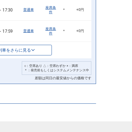
座席条
17:30
普通車
＊
+0円
件
座席条
17:59
普通車
＊
+0円
件
列車をさらに見る
○：空席あり △：空席わずか ×：満席
＊：発売前もしくはシステムメンテナンス中
差額は同日の最安値からの価格です