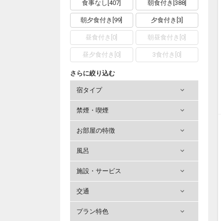
食事なし
[
407
]
朝食付き
[
388
]
朝夕食付き
[
99
]
夕食付き
[
3
]
昼食付き
[
0
]
朝昼食付き
[
0
]
昼夕食付き
[
0
]
3食付き
[
0
]
さらに絞り込む
宿タイプ
禁煙・喫煙
お部屋の特徴
風呂
施設・サービス
交通
プラン特色