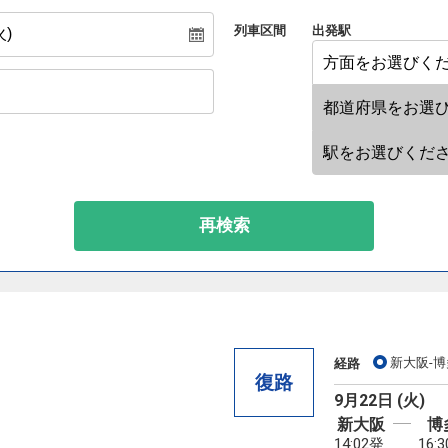
列車区間
出発駅
再検索
新大阪-博
経路
復路
9月22日 (火)
新大阪
博
14:02発
16: