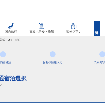
国内旅行
高級ホテル・旅館
観光プラン
幹線・JR＋宿泊）
内容
確認
お客様情報
入力
予約内容
交通宿泊選択
い