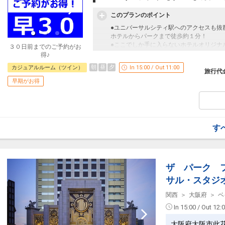
・スリッパ(サイズ22cm)
・歯ブラシセット（いちご味）
このプランのポイント
※ご希望の場合は、ご予約後、直接宿泊施
●ユニバーサルシティ駅へのアクセスも抜
ホテルからパークまで徒歩約１分！
●ベビーベッド（0歳つかまり立ちをしな
●ここでしか手に入らないホテルオリジナ
３０日前までのご予約がお
貸出！
得♪
※数に限りがございます。
【３０日前までの申込限定だからお得】早
※ご希望の場合は、ご予約後、直接宿泊施
朝
昼
夕
カジュアルルーム（ツイン）
In 15:00 / Out 11:00
本プランは「初泊日の３０日前までにお申
旅行代
早期申込対象期間を過ぎてからの変更（人
早期がお得
●バスルームにお子様用踏み台をご用意（
員・泊数の増減等の変更）があった場合、
ランのご予約が必要となります。
※ポイントは旅行代金に含まれます。
おすすめポイント【１】
おすすめポイント【２】
★ほかでは手に入らないレアなグッズ★
●無料でコインロッカーをご利用いただけ
す
ホテルオリジナルグッズ付！
※ご宿泊のお客様はチェックイン前後いず
※おひとり様滞在中おひとつ。
※添い寝のお子様は対象外となります。
※ポイントは旅行代金に含まれます。
※種類（デザイン）はお選びいただけませ
ザ パーク 
設定期間：2026年7月18日～2026年9月3
お子様連れのお客様にもうれしいサービス
インターネットコース番号：DP-1-176427
サル・スタジ
●添い寝のお子様にアメニティセットをご
・パジャマ(サイズ120cm)
関西
大阪府
ベ
・スリッパ(サイズ22cm)
・歯ブラシセット（いちご味）
In 15:00 / Out 12:
※ご希望の場合は、ご予約時「お問合せ・
大阪府大阪市此
寝のお子様の人数・ご年齢とお子様セット