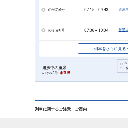
07:15
09:43
のぞみ6号
普通
07:36
10:04
のぞみ8号
普通
列車をさらに見る
○：空
選択中の座席
＊：
のぞみ2号
未選択
列車に関するご注意・ご案内