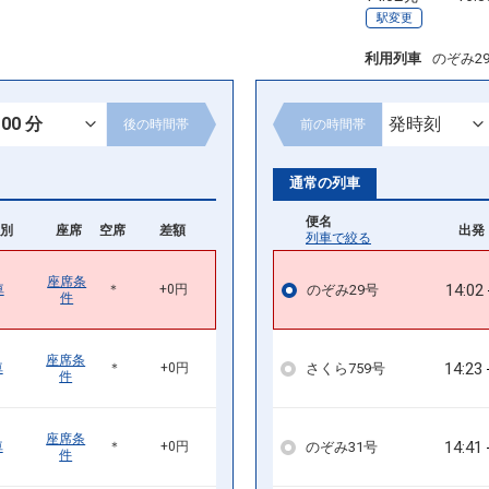
駅変更
利用列車
のぞみ2
後の
時間帯
前の
時間帯
通常の列車
便名
別
座席
空席
差額
出発 
列車で絞る
座席条
14:02
のぞみ29号
車
＊
+0円
件
座席条
14:23
さくら759号
車
＊
+0円
件
座席条
14:41
のぞみ31号
車
＊
+0円
件