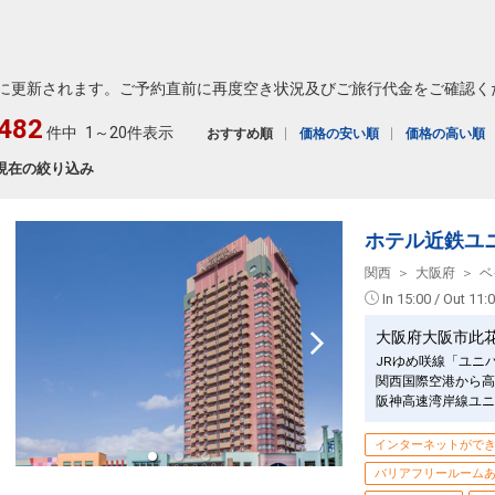
に更新されます。ご予約直前に再度空き状況及びご旅行代金をご確認く
482
件中
1～20件表示
おすすめ順
価格の安い順
価格の高い順
現在の絞り込み
ホテル近鉄ユ
関西
大阪府
ベ
In 15:00 / Out 11:
大阪府大阪市此
JRゆめ咲線「ユニ
関西国際空港から高
阪神高速湾岸線ユニ
インターネットがで
バリアフリールーム