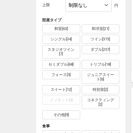
上限
円
部屋タイプ
和室
[
63
]
和洋室
[
21
]
シングル
[
34
]
ツイン
[
373
]
スタジオツイン
ダブル
[
257
]
[
7
]
セミダブル
[
68
]
トリプル
[
18
]
フォース
[
5
]
ジュニアスイー
ト
[
6
]
スイート
[
12
]
特別室
[
2
]
メゾネット
[
0
]
コネクティング
[
2
]
その他
[
9
]
食事