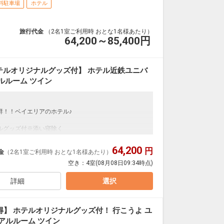
料駐車場
ホテル
旅行代金
（2名1室ご利用時 おとな1名様あたり）
64,200～85,400
円
テルオリジナルグッズ付】 ホテル近鉄ユニバ
ルルーム ツイン
群！！ベイエリアのホテル♪
ルグッズ付※添い寝除く
64,200
円
金
（2名1室ご利用時 おとな1名様あたり）
空き：
4室
(08月08日09:34時点)
詳細
選択
ん。
が充実！
】 ホテルオリジナルグッズ付！ 行こうよ ユ
用意！
アルルーム ツイン