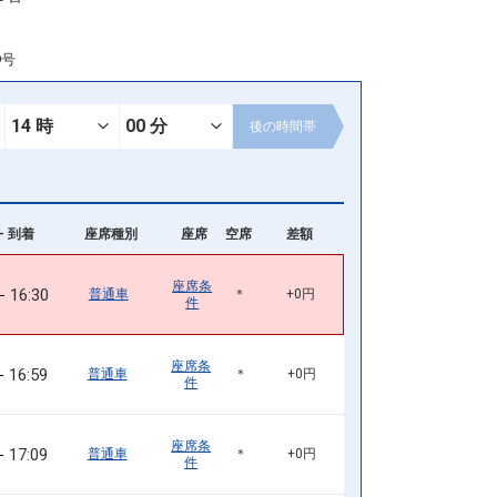
9号
後の
時間帯
- 到着
座席種別
座席
空席
差額
座席条
16:30
普通車
＊
+0円
件
座席条
16:59
普通車
＊
+0円
件
座席条
17:09
普通車
＊
+0円
件