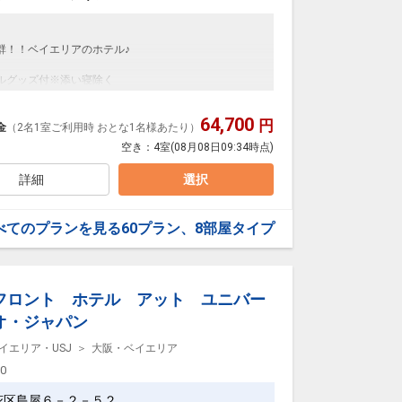
設へご連絡ください。
群！！ベイエリアのホテル♪
いお子様に限る）・ベッドガード・おねしょシート無料
ルグッズ付※添い寝除く
期申込限定プラン
設へご連絡ください。
64,700
円
し込みの方」に限りご予約可能なプランです。
金
（2名1室ご利用時 おとな1名様あたり）
数の内訳・客室タイプ・食事条件・プラン・氏名・人
空き：
4室
(08月08日09:34時点)
全室完備）
本プランはご利用いただけず、取消後、新たに通常プ
詳細
選択
ます！
べてのプランを見る
60プラン、8部屋タイプ
れも専用コインでご利用いただけます。
ん。
フロント ホテル アット ユニバー
0日
が充実！
34
オ・ジャパン
用意！
イエリア・USJ
大阪・ベイエリア
00
ご要望等メモ欄｣、または予約後「マイページ」に添い
花区島屋６－２－５２
ご希望の旨をご入力ください。