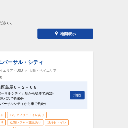
ださい。
地図表示
ニバーサル・シティ
イエリア・USJ
大阪・ベイエリア
00
花区島屋６－２－６８
バーサルシティ」駅から徒歩で約2分
地図
速バスで約80分
バーサルシティから車で約5分
きる
バリアフリートイレあり
あり
近隣レジャー施設あり
洗浄付トイレ