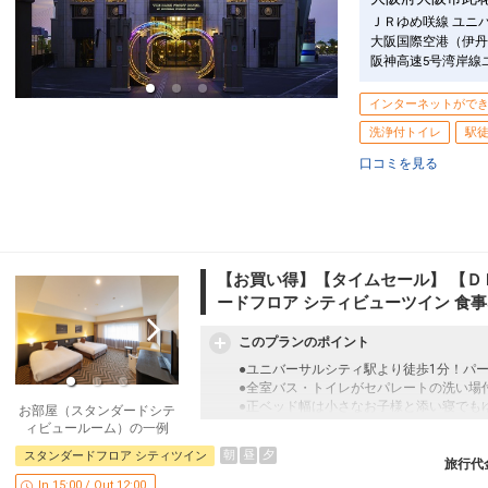
ＪＲゆめ咲線 ユニ
●ベビーベッド（0歳つかまり立ちをしな
大阪国際空港（伊丹
貸出！
阪神高速5号湾岸線
※数に限りがございます。
※ご希望の場合は、ご予約時「お問合せ・
インターネットがで
ーベッド・ベッドガード・おねしょシート
洗浄付トイレ
駅徒
●バスルームにお子様用踏み台をご用意（
口コミを見る
※ポイントは旅行代金に含まれます。
おすすめポイント【２】
●無料でコインロッカーをご利用いただけ
※ご宿泊のお客様はチェックイン前後いず
【お買い得】【タイムセール】 【Ｄ
※ポイントは旅行代金に含まれます。
ードフロア シティビューツイン 食
「食事なしプラン」と「朝食付プラン」を
このプランのポイント
●「食事なしプラン」と「朝食付プラン」
※ご覧のページがどちらかを
【食事条件
●ユニバーサルシティ駅より徒歩1分！パ
●全室バス・トイレがセパレートの洗い場
設定期間：2026年4月1日～2026年9月30
●正ベッド幅は小さなお子様と添い寝でも
お部屋（スタンダードシテ
インターネットコース番号：DP-1-174667
ィビュールーム）の一例
朝
昼
夕
スタンダードフロア シティツイン
おすすめポイント【１】
旅行代
お子様連れのお客様にもうれしいサービス
In 15:00 / Out 12:00