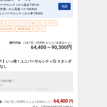
バーサルシティから徒歩で約1分
地図
いお子様に限る）・ベッドガード・おねしょシート無料
空港）から高速バスで約45分
ユニバーサルシティから車で約5分
ご要望等メモ欄｣、または予約後「マイページ」にベビ
きる
バリアフリートイレあり
ハイクラス
貸出しご希望の旨、ご入力ください。
歩5分以内
有料駐車場
ホテル
全室完備）
旅行代金
（2名1室ご利用時 おとな1名様あたり）
64,400～90,300
円
ます！
れも専用コインでご利用いただけます。
Ｐ】いっ得！ユニバーサルシティ◎ スタンダ
事なし
ご用意しています。
を掲載しています。
】
の項目でご確認のうえ、予約にお進み下さい。
ーク目の前！
付！
日
ゆったりの１２０ｃｍ以上（※和室除く）
83
64,400
円
金
（2名1室ご利用時 おとな1名様あたり）
が充実！