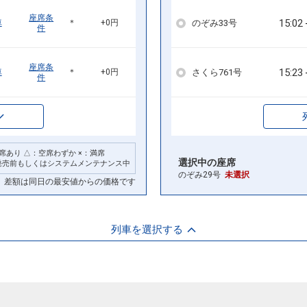
座席条
15:02
のぞみ33号
車
＊
+0円
件
座席条
15:23
さくら761号
車
＊
+0円
件
席あり △：空席わずか ×：満席
選択中の座席
発売前もしくはシステムメンテナンス中
のぞみ29号
未選択
差額は同日の最安値からの価格です
列車を選択する