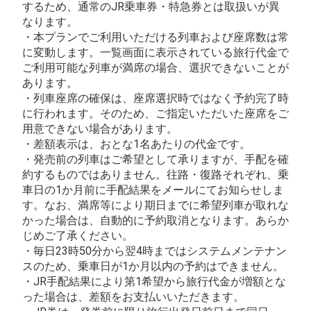
するため、通常のJR乗車券・特急券とは取扱いが異
なります。
・本プランでご利用いただける列車および座席数は常
に変動します。一覧画面に表示されている旅行代金で
ご利用可能な列車が満席の場合、選択できないことが
あります。
・列車座席の確保は、座席選択時ではなく予約完了時
に行われます。そのため、ご指定いただいた座席をご
用意できない場合があります。
・差額表示は、おとな1名あたりの代金です。
・発売前の列車はご希望として承りますが、手配を確
約するものではありません。往路・復路それぞれ、乗
車日の1か月前に手配結果をメールにてお知らせしま
す。なお、満席等により期日までに希望列車が取れな
かった場合は、自動的に予約取消となります。あらか
じめご了承ください。
・毎日23時50分から翌4時まではシステムメンテナン
スのため、乗車日が1か月以内の予約はできません。
・JR手配結果により第1希望から旅行代金が増額とな
った場合は、差額をお支払いいただきます。