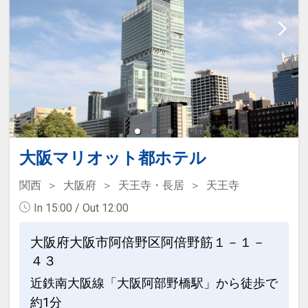
意（14：00～24：00）
■館内設備：・電子レンジ・自動販売
機・コインランドリー
■周辺施設：コンビニまで徒歩1分・スー
パーまで徒歩5分
【アクセス情報】
・地下街「泉の広場」M14から徒歩約3
分
大阪マリオット都ホテル
・JR大阪駅/阪急・阪神・大阪メトロ各
関西
大阪府
天王寺・長居
天王寺
線梅田駅から徒歩約10分
In 15:00 / Out 12:00
観光地までの目安時間（公共交通機関利
大阪府大阪市阿倍野区阿倍野筋１－１－
用）
４３
・ユニバーサルシティ駅まで約20分
近鉄南大阪線「大阪阿部野橋駅」から徒歩で
・海遊館まで約40分
約1分
・道頓堀まで約15分