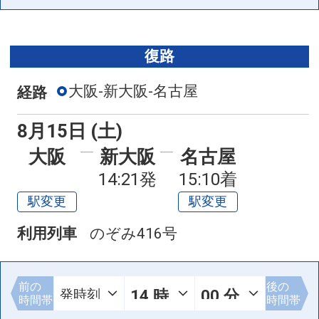
復路
大阪-新大阪-名古屋
経路
8月15日 (土)
大阪
新大阪
名古屋
14:21発
15:10着
駅変更
駅変更
利用列車
のぞみ416号
前の
後の
時間帯
時間帯