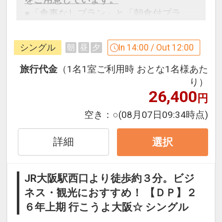
●「食事なしプラン」と「朝食付プラ
ン」を掲載しています。
※ご覧のページがどちらかを
【食事条
シングル
In 14:00 / Out 12:00
朝
昼
夕
件】
の項目でご確認のうえ、予約にお進
み下さい。
旅行代金
（1名1室ご利用時 おとな1名様あた
り）
26,400
円
設定期間：2026年4月1日～2027年3月
空き：
○
(08月07日09:34時点)
31日
インターネットコース番号：DP-1-
詳細
選択
17406634
JR大阪駅西口より徒歩約３分。ビジ
ネス・観光におすすめ！ 【ＤＰ】２
６年上期 行こうよ大阪☆ シングル