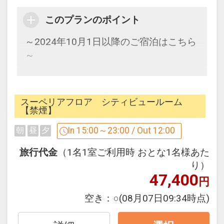
セパレート！
このプランのポイント
○全室加湿機能付空気清浄機完備
○全館Wi-Fi接続可能
～2024年10月1日以降のご宿泊はこちら
○チェックイン／15:00 チェックアウト
～
／12:00
シンプルな素泊まりプランです。
■ユニバーサル・スタジオ・ジャパンか
スーペリアフロア シティビュールーム
ら徒歩約1分
パークに一番近い、オフィシャルホテ
【禁煙】
ル。
In 15:00～23:00 / Out 12:00
朝
昼
夕
設定期間：2024年10月1日～2027年7月
ユニバーサルシティ駅と、パークを結ぶ
31日
メインストリートに面した絶好のロケー
旅行代金
（1名1室ご利用時 おとな1名様あた
インターネットコース番号：DP-2-
ション！
り）
200000034891
47,400
パークで見た夢の続きを是非このホテル
円
でご堪能下さい！！
空き：
○
(08月07日09:34時点)
■ご注意■