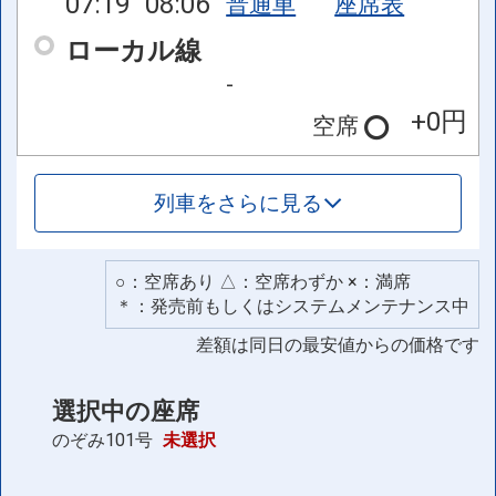
07:19
08:06
普通車
座席表
ローカル線
-
+0円
空席
列車をさらに見る
○：空席あり △：空席わずか ×：満席
＊：発売前もしくはシステムメンテナンス中
差額は同日の最安値からの価格です
選択中の座席
のぞみ101号
未選択