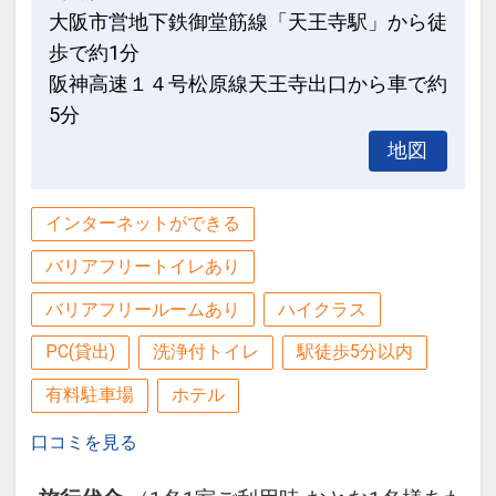
・通天閣まで約25分
大阪市営地下鉄御堂筋線「天王寺駅」から徒
・大阪城まで約15分
歩で約1分
阪神高速１４号松原線天王寺出口から車で約
設定期間：2021年12月21日～2027年6
5分
月30日
地図
インターネットコース番号：DP-2-
200000003729
インターネットができる
バリアフリートイレあり
バリアフリールームあり
ハイクラス
PC(貸出)
洗浄付トイレ
駅徒歩5分以内
有料駐車場
ホテル
口コミを見る