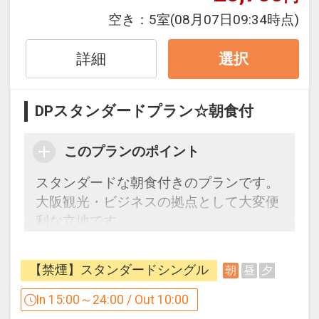
円）
空き：
5室
(08月07日09:34時点)
■ロビーにはウェルカムドリンクをご用
意（14：00～24：00）
詳細
選択
■館内設備：・電子レンジ・自動販売
機・コインランドリー
DPスタンダードプラン☆朝食付
■周辺施設：コンビニまで徒歩1分・スー
パーまで徒歩5分
このプランのポイント
【アクセス情報】
スタンダードな朝食付きのプランです。
・地下街「泉の広場」M14から徒歩約3
大阪観光・ビジネスの拠点として大変便
分
利な立地です。
・JR大阪駅/阪急・阪神・大阪メトロ各
周辺にはコンビニ・スーパーもあり、ラ
線梅田駅から徒歩約10分
ンドリーコーナーも完備で、急なご宿泊
【禁煙】スタンダードシングル
朝
昼
夕
や長期滞在の方にもオススメです。
観光地までの目安時間（公共交通機関利
In 15:00～24:00 / Out 10:00
用）
【朝食バイキング】営業時間：6：30～