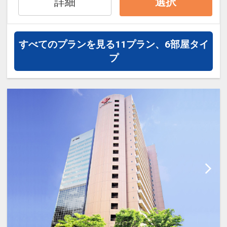
詳細
選択
○画像は一例です。お部屋のデザインは
お選びいただけません
すべてのプランを見る
11プラン、6部屋タイ
■お部屋■
プ
○全室洗い場付のバスルームとトイレは
セパレート！
○全室加湿機能付空気清浄機完備
○全館Wi-Fi接続可能
○チェックイン／15:00 チェックアウト
／12:00
■ユニバーサル・スタジオ・ジャパンか
ら徒歩約1分
設定期間：2024年10月1日～2027年7月
31日
インターネットコース番号：DP-2-