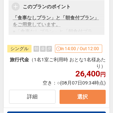
このプランのポイント
「食事なしプラン」と「朝食付プラン」
をご用意しています。
●「食事なしプラン」と「朝食付プラ
ン」を掲載しています。
※ご覧のページがどちらかを
【食事条
シングル
In 14:00 / Out 12:00
朝
昼
夕
件】
の項目でご確認のうえ、予約にお進
み下さい。
旅行代金
（1名1室ご利用時 おとな1名様あた
り）
26,400
円
設定期間：2026年4月1日～2026年9月
空き：
○
(08月07日09:34時点)
30日
インターネットコース番号：DP-1-
詳細
選択
17511066