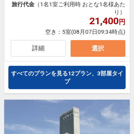
・ユニバーサルシティ駅まで約20分
旅行代金
（1名1室ご利用時 おとな1名様あた
10：30
・海遊館まで約40分
り）
大阪名物の肉吸いや串カツ、定番の和洋
21,400
・道頓堀まで約15分
円
メニューも取り揃えたバラエティー豊か
・通天閣まで約25分
な朝食をご用意。
空き：
5室
(08月07日09:34時点)
・大阪城まで約15分
新型コロナ感染対策もしっかりと行い提
供させていただきますのでご協力をお願
詳細
選択
設定期間：2021年12月21日～2027年6
いいたします。
月30日
※状況により提供内容が変更になる場合
インターネットコース番号：DP-2-
がございます。
すべてのプランを見る
12プラン、3部屋タイ
200000003728
プ
【当館のおすすめポイント】
■全館無料Wi-Fi完備
■チェックイン前の荷物預かり無料 ※チ
ェックアウト後は有料（1点につき500
円）
■ロビーにはウェルカムドリンクをご用