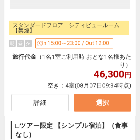
シンプルな素泊まりプランです。
スタンダードフロア シティビュールーム
パークに一番近い、オフィシャルホテ
【禁煙】
ル。
In 15:00～23:00 / Out 12:00
朝
昼
夕
ユニバーサルシティ駅と、パークを結ぶ
メインストリートに面した絶好のロケー
旅行代金
（1名1室ご利用時 おとな1名様あた
ション！
り）
46,300
パークで見た夢の続きを是非このホテル
円
でご堪能下さい！！
空き：
4室
(08月07日09:34時点)
■ご注意■
詳細
選択
○画像は一例です。お部屋のデザインは
お選びいただけません
□ツアー限定 【シンプル宿泊】（食事
■お部屋■
なし)
○全室洗い場付のバスルームとトイレは