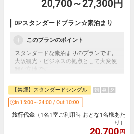
20,700～27,300
円
DPスタンダードプラン☆素泊まり
このプランのポイント
スタンダードな素泊まりのプランです。
大阪観光・ビジネスの拠点として大変便
利な立地です。
周辺にはコンビニ・スーパーもあり、ラ
ンドリーコーナーも完備で、急なご宿泊
【禁煙】スタンダードシングル
朝
昼
夕
や長期滞在の方にもオススメです。
In 15:00～24:00 / Out 10:00
【当館のおすすめポイント】
旅行代金
（1名1室ご利用時 おとな1名様あた
■全館無料Wi-Fi完備
り）
■チェックイン前の荷物預かり無料 ※チ
20,700
円
ェックアウト後は有料（1点につき500