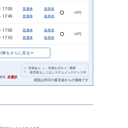
17:00
普通車
座席表
+0円
17:49
普通車
座席表
17:00
普通車
座席表
+0円
17:55
普通車
座席表
列車をさらに見る
○：空席あり △：空席わずか ×：満席
＊：発売前もしくはシステムメンテナンス中
28号
未選択
差額は同日の最安値からの価格です