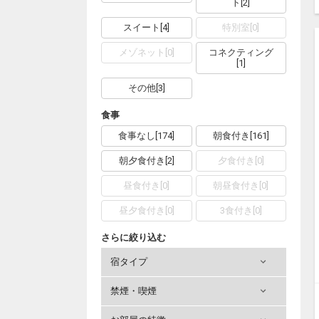
ト
[
2
]
スイート
[
4
]
特別室
[
0
]
メゾネット
[
0
]
コネクティング
[
1
]
その他
[
3
]
食事
食事なし
[
174
]
朝食付き
[
161
]
朝夕食付き
[
2
]
夕食付き
[
0
]
昼食付き
[
0
]
朝昼食付き
[
0
]
昼夕食付き
[
0
]
3食付き
[
0
]
さらに絞り込む
宿タイプ
禁煙・喫煙