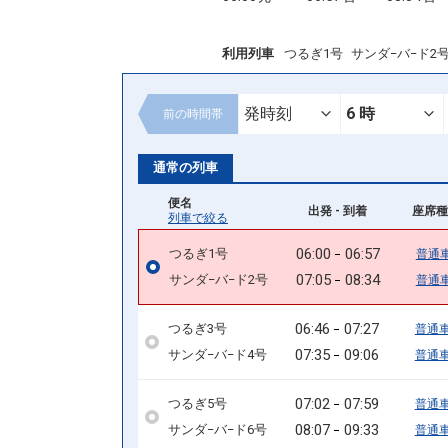
利用列車
つるぎ1号
サンダ−バ−ド2
前の
時間帯
通常の列車
便名
出発 - 到着
座席種
列車で絞る
06:00
06:57
つるぎ1号
普通
07:05
08:34
サンダ−バ−ド2号
普通
06:46
07:27
つるぎ3号
普通
07:35
09:06
サンダ−バ−ド4号
普通
07:02
07:59
つるぎ5号
普通
08:07
09:33
サンダ−バ−ド6号
普通