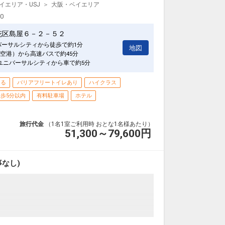
イエリア・USJ
大阪・ベイエリア
00
花区島屋６－２－５２
バーサルシティから徒歩で約1分
地図
空港）から高速バスで約45分
ユニバーサルシティから車で約5分
きる
バリアフリートイレあり
ハイクラス
歩5分以内
有料駐車場
ホテル
旅行代金
（1名1室ご利用時 おとな1名様あたり）
51,300～79,600
円
なし)