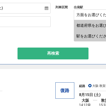
列車区間
出発駅
再検索
大阪-敦賀
経路
復路
8月15日 (土)
大阪
敦
14:12発
15: