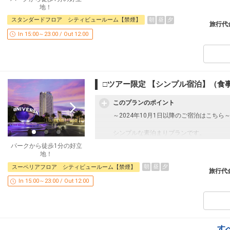
パークに一番近い、オフィシャルホテル。
地！
ユニバーサルシティ駅と、パークを結ぶメ
朝
昼
夕
スタンダードフロア シティビュールーム【禁煙】
パークで見た夢の続きを是非このホテルで
旅行代
In 15:00～23:00 / Out 12:00
■ご注意■
○画像は一例です。お部屋のデザインはお
■お部屋■
○全室洗い場付のバスルームとトイレはセ
○全室加湿機能付空気清浄機完備
□ツアー限定 【シンプル宿泊】（食事
○全館Wi-Fi接続可能
○チェックイン／15:00 チェックアウト／12
このプランのポイント
～2024年10月1日以降のご宿泊はこちら
■ユニバーサル・スタジオ・ジャパンから
シンプルな素泊まりプランです。
設定期間：2024年10月1日～2027年7月3
インターネットコース番号：DP-2-2000000
パークから徒歩1分の好立
パークに一番近い、オフィシャルホテル。
地！
ユニバーサルシティ駅と、パークを結ぶメ
朝
昼
夕
スーペリアフロア シティビュールーム【禁煙】
パークで見た夢の続きを是非このホテルで
旅行代
In 15:00～23:00 / Out 12:00
■ご注意■
○画像は一例です。お部屋のデザインはお
■お部屋■
○全室洗い場付のバスルームとトイレはセ
す
○全室加湿機能付空気清浄機完備