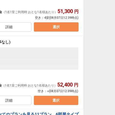
インストリートに面した絶好のロケーション！
51,300
ご堪能下さい！！
円
金
（1名1室ご利用時 おとな1名様あたり）
空き：
4室
(08月07日12:39時点)
選びいただけません
詳細
選択
パレート！
なし)
:00
～
徒歩約1分
1日
34891
インストリートに面した絶好のロケーション！
52,400
ご堪能下さい！！
円
金
（1名1室ご利用時 おとな1名様あたり）
空き：
○
(08月07日12:39時点)
選びいただけません
詳細
選択
パレート！
べてのプランを見る
11プラン、6部屋タイプ