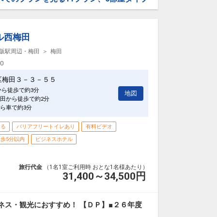
:00
徒歩約1分
ル西梅田
1日
阪駅周辺・梅田
梅田
34891
00
区梅田３－３－５５
から徒歩で約3分
地図
田から徒歩で約2分
ら車で約3分
きる
バリアフリートイレあり
有料ビデオ
歩5分以内
ビジネスホテル
旅行代金
（1名1室ご利用時 おとな1名様あたり）
31,400～34,500
円
ネス・観光におすすめ！ 【ＤＰ】■２６年度