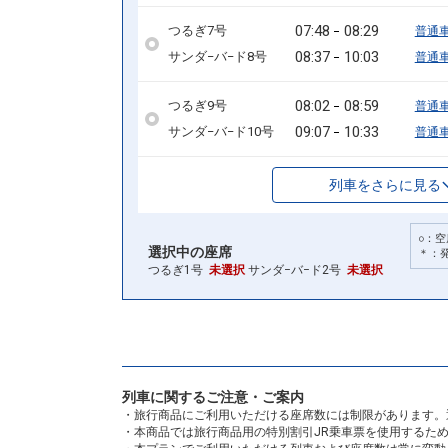
07:48
08:29
つるぎ7号
普通
08:37
10:03
サンダ−バ−ド8号
普通
08:02
08:59
つるぎ9号
普通
09:07
10:33
サンダ−バ−ド10号
普通
列車をさらに見る
○：空
選択中の座席
＊：
つるぎ1号
未選択
サンダ−バ−ド2号
未選択
列車に関するご注意・ご案内
・旅行商品にご利用いただける座席数には制限があります。
・本商品では旅行商品用の特別割引JR乗車票を使用するた