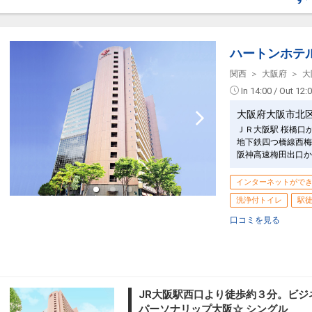
○全館Wi-Fi接続可能
○チェックイン／15:00 チェックアウト／12
■ユニバーサル・スタジオ・ジャパンから
ハートンホテ
設定期間：2024年10月1日～2027年7月3
関西
大阪府
大
インターネットコース番号：DP-2-2000000
In 14:00 / Out 12:
大阪府大阪市北
ＪＲ大阪駅 桜橋口
地下鉄四つ橋線西梅
阪神高速梅田出口か
インターネットがで
洗浄付トイレ
駅徒
口コミを見る
JR大阪駅西口より徒歩約３分。ビジ
パーソナリップ大阪☆ シングル