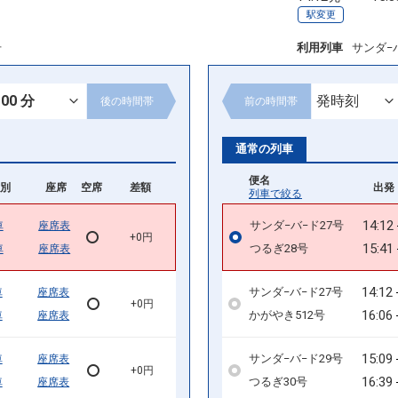
駅変更
号
利用列車
サンダ−
後の
時間帯
前の
時間帯
通常の列車
便名
別
座席
空席
差額
出発 
列車で絞る
14:12
サンダ−バ−ド27号
車
座席表
+0円
15:41
つるぎ28号
車
座席表
14:12
サンダ−バ−ド27号
車
座席表
+0円
16:06
かがやき512号
車
座席表
15:09
サンダ−バ−ド29号
車
座席表
+0円
16:39
つるぎ30号
車
座席表