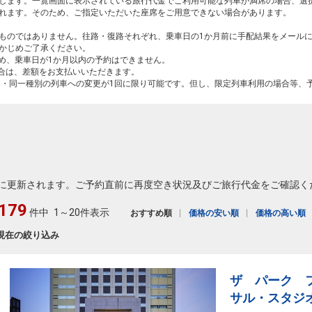
します。一覧画面に表示されている旅行代金でご利用可能な列車が満席の場合、選
れます。そのため、ご指定いただいた座席をご用意できない場合があります。
ものではありません。往路・復路それぞれ、乗車日の1か月前に手配結果をメール
かじめご了承ください。
ため、乗車日が1か月以内の予約はできません。
場合は、差額をお支払いいただきます。
間・同一種別の列車への変更が1回に限り可能です。但し、限定列車利用の場合等、
に更新されます。ご予約直前に再度空き状況及びご旅行代金をご確認く
179
件中
1～20件表示
おすすめ順
価格の安い順
価格の高い順
現在の絞り込み
ザ パーク 
サル・スタジ