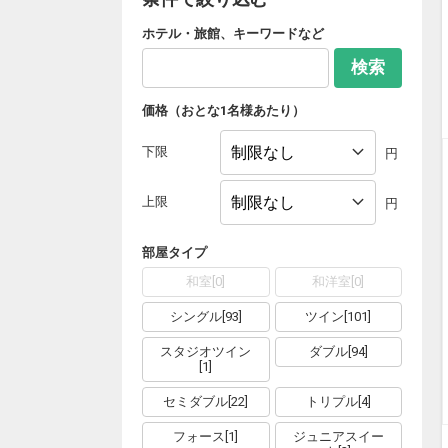
ホテル・旅館、キーワードなど
検索
価格（おとな1名様あたり）
下限
円
上限
円
部屋タイプ
和室
[
0
]
和洋室
[
0
]
シングル
[
93
]
ツイン
[
101
]
スタジオツイン
ダブル
[
94
]
[
1
]
セミダブル
[
22
]
トリプル
[
4
]
フォース
[
1
]
ジュニアスイー