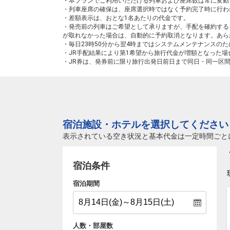
・本プランでご利用いただける列車および座席数は常に変動
・列車座席の確保は、座席選択時ではなく予約完了時に行わ
・差額表示は、おとな1名あたりの代金です。
・発売前の列車はご希望として承りますが、手配を確約する
が取れなかった場合は、自動的に予約取消となります。あら
・毎日23時50分から翌4時まではシステムメンテナンスの
・JR手配結果により第1希望から旅行代金が増額となった
・JR券は、発券前に限り旅行出発日前日まで同日・同一区
宿泊施設・ホテルを選択してください
表示されている空き状況と基本代金は一定時間ごと
宿泊条件
宿泊期間
人数・部屋数