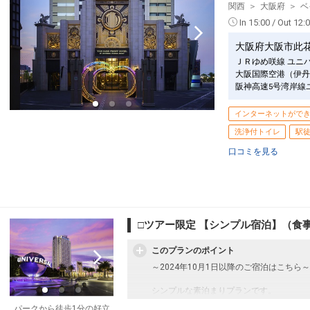
関西
大阪府
ベ
In 15:00 / Out 12:
大阪府大阪市此
ＪＲゆめ咲線 ユニ
大阪国際空港（伊丹
阪神高速5号湾岸線
インターネットがで
洗浄付トイレ
駅徒
口コミを見る
□ツアー限定 【シンプル宿泊】（食事
このプランのポイント
～2024年10月1日以降のご宿泊はこちら～
シンプルな素泊まりプランです。
パークから徒歩1分の好立