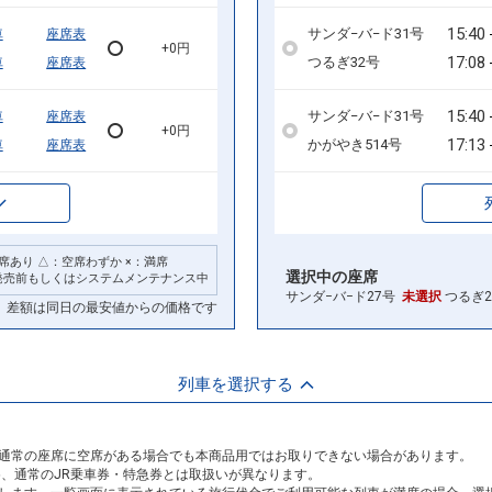
15:40
サンダ−バ−ド31号
車
座席表
+0円
17:08
つるぎ32号
車
座席表
15:40
サンダ−バ−ド31号
車
座席表
+0円
17:13
かがやき514号
車
座席表
席あり △：空席わずか ×：満席
選択中の座席
発売前もしくはシステムメンテナンス中
サンダ−バ−ド27号
未選択
つるぎ
差額は同日の最安値からの価格です
列車を選択する
通常の座席に空席がある場合でも本商品用ではお取りできない場合があります。
め、通常のJR乗車券・特急券とは取扱いが異なります。