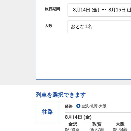
旅行期間
人数
列車を選択できます
金沢-敦賀-大阪
経路
往路
8月14日 (金)
金沢
敦賀
大阪
06:00発
06:57着
08:34着