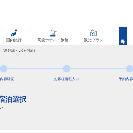
国内旅行
高級ホテル・旅館
観光プラン
覧（新幹線・JR＋宿泊）
内容
確認
お客様情報
入力
予約内容
通宿泊選択
い