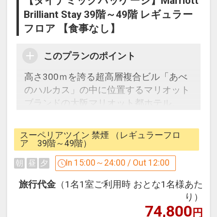
【ダイナミックパッケージ】Marriott
※北に面したお部屋と、一部に南に面し
Brilliant Stay 39階～49階 レギュラー
たお部屋がございますが、お部屋の向き
フロア 【食事なし】
の確約は出来かねます。
このプランのポイント
○デラックスルーム○
高さ300ｍを誇る超高層複合ビル「あべ
38平米のゆったりとしたデラックスルー
のハルカス」の中に位置するマリオット
ムはオープンバスの間取りを採用し、
ブランドの大阪マリオット都ホテル。
バスルームから客室越しに外の景色をお
標準的な客室となる38平米のスーペリ
楽しみいただけます。
ア・デラックスルームは、39階～49階
スーペリアツイン 禁煙 （レギュラーフロ
※デラックスツインは南側（堺方面）に
のレギュラーフロアに位置し、
ア 39階～49階）
面しております。
大きな窓から広がる大阪の景色・夜景を
In 15:00～24:00 / Out 12:00
朝
昼
夕
※デラックスキングは北側（梅田方面）
お部屋からお楽しみいただけます。
もしくは南側（堺方面）に面しておりま
旅行代金
（1名1室ご利用時 おとな1名様あた
すが、
○スーペリアルーム○
り）
お部屋の向きの確約は出来かねます。
74,800
床から天井まで広がる大きな窓があり、
円