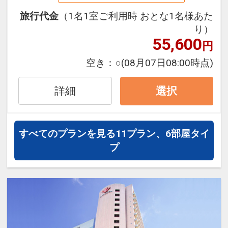
31日
メインストリートに面した絶好のロケー
旅行代金
（1名1室ご利用時 おとな1名様あた
インターネットコース番号：DP-2-
ション！
り）
200000034891
55,600
パークで見た夢の続きを是非このホテル
円
でご堪能下さい！！
空き：
○
(08月07日08:00時点)
■ご注意■
詳細
選択
○画像は一例です。お部屋のデザインは
お選びいただけません
すべてのプランを見る
11プラン、6部屋タイ
■お部屋■
プ
○全室洗い場付のバスルームとトイレは
セパレート！
○全室加湿機能付空気清浄機完備
○全館Wi-Fi接続可能
○チェックイン／15:00 チェックアウト
／12:00