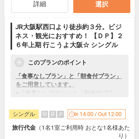
詳細
選択
17406634
JR大阪駅西口より徒歩約３分。ビジ
ネス・観光におすすめ！ 【ＤＰ】２
６年上期 行こうよ大阪☆ シングル
このプランのポイント
「食事なしプラン」と「朝食付プラン」
をご用意しています。
●「食事なしプラン」と「朝食付プラ
ン」を掲載しています。
※ご覧のページがどちらかを
【食事条
シングル
In 14:00 / Out 12:00
朝
昼
夕
件】
の項目でご確認のうえ、予約にお進
み下さい。
旅行代金
（1名1室ご利用時 おとな1名様あた
り）