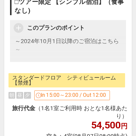
□ツアー限定 【シンプル宿泊】（食事
なし)
このプランのポイント
～2024年10月1日以降のご宿泊はこちら
～
シンプルな素泊まりプランです。
スタンダードフロア シティビュールーム
パークに一番近い、オフィシャルホテ
【禁煙】
ル。
In 15:00～23:00 / Out 12:00
朝
昼
夕
ユニバーサルシティ駅と、パークを結ぶ
メインストリートに面した絶好のロケー
旅行代金
（1名1室ご利用時 おとな1名様あた
ション！
り）
54,500
パークで見た夢の続きを是非このホテル
円
でご堪能下さい！！