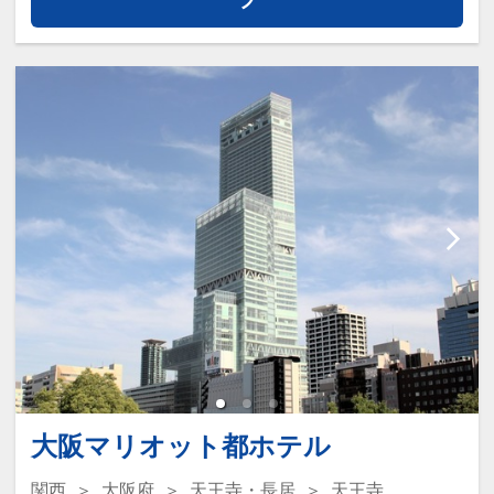
【当館のおすすめポイント】
■全館無料Wi-Fi完備
■チェックイン前の荷物預かり無料 ※チ
ェックアウト後は有料（1点につき500
円）
■ロビーにはウェルカムドリンクをご用
意（14：00～24：00）
■館内設備：・電子レンジ・自動販売
機・コインランドリー
■周辺施設：コンビニまで徒歩1分・スー
パーまで徒歩5分
【アクセス情報】
・地下街「泉の広場」M14から徒歩約3
分
大阪マリオット都ホテル
・JR大阪駅/阪急・阪神・大阪メトロ各
関西
大阪府
天王寺・長居
天王寺