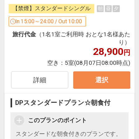
ンドリーコーナーも完備で、急なご宿泊
【禁煙】スタンダードシングル
朝
昼
夕
や長期滞在の方にもオススメです。
In 15:00～24:00 / Out 10:00
【当館のおすすめポイント】
旅行代金
（1名1室ご利用時 おとな1名様あた
■全館無料Wi-Fi完備
り）
■チェックイン前の荷物預かり無料 ※チ
28,900
円
ェックアウト後は有料（1点につき500
円）
空き：
5室
(08月07日08:00時点)
■ロビーにはウェルカムドリンクをご用
意（14：00～24：00）
詳細
選択
■館内設備：・電子レンジ・自動販売
機・コインランドリー
DPスタンダードプラン☆朝食付
■周辺施設：コンビニまで徒歩1分・スー
パーまで徒歩5分
このプランのポイント
【アクセス情報】
スタンダードな朝食付きのプランです。
・地下街「泉の広場」M14から徒歩約3