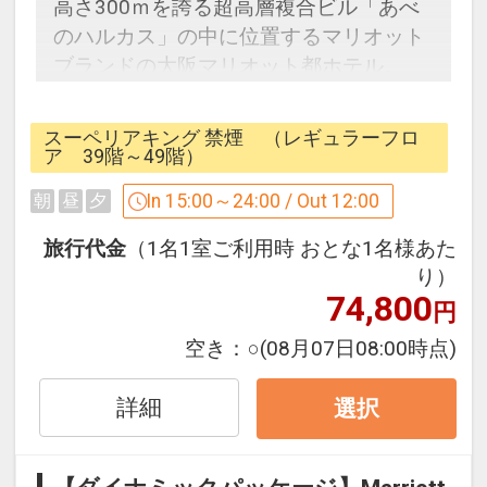
高さ300ｍを誇る超高層複合ビル「あべ
のハルカス」の中に位置するマリオット
ブランドの大阪マリオット都ホテル。
標準的な客室となる38平米のスーペリ
ア・デラックスルームは、39階～49階の
スーペリアキング 禁煙 （レギュラーフロ
レギュラーフロアに位置し、
ア 39階～49階）
大きな窓から広がる大阪の景色・夜景を
In 15:00～24:00 / Out 12:00
朝
昼
夕
お部屋からお楽しみいただけます。
旅行代金
（1名1室ご利用時 おとな1名様あた
○スーペリアルーム○
り）
74,800
床から天井まで広がる大きな窓があり、
円
開放的でゆとりのあるお部屋です。
空き：
○
(08月07日08:00時点)
セパレートの洗い場付きのバスルームに
は深めのバスタブを備え、バスタイムも
詳細
選択
ごゆっくりとお寛ぎいただけます。
※バスルームから外の景色はご覧いただ
けません。予めご了承ください。