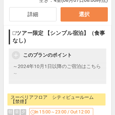
空き：
4室
(08月07日08:00時点)
■ご注意■
詳細
選択
○画像は一例です。お部屋のデザインは
お選びいただけません
□ツアー限定 【シンプル宿泊】（食事
■お部屋■
なし)
○全室洗い場付のバスルームとトイレは
セパレート！
このプランのポイント
○全室加湿機能付空気清浄機完備
○全館Wi-Fi接続可能
～2024年10月1日以降のご宿泊はこちら
○チェックイン／15:00 チェックアウト
～
／12:00
シンプルな素泊まりプランです。
■ユニバーサル・スタジオ・ジャパンか
スーペリアフロア シティビュールーム
ら徒歩約1分
パークに一番近い、オフィシャルホテ
【禁煙】
ル。
In 15:00～23:00 / Out 12:00
朝
昼
夕
設定期間：2024年10月1日～2027年7月
ユニバーサルシティ駅と、パークを結ぶ