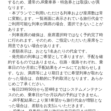
するため、通常のJR乗車券・特急券とは取扱いが異
なります。
・本プランでご利用いただける列車および座席数は常
に変動します。一覧画面に表示されている旅行代金で
ご利用可能な列車が満席の場合、選択できないことが
あります。
・列車座席の確保は、座席選択時ではなく予約完了時
に行われます。そのため、ご指定いただいた座席をご
用意できない場合があります。
・差額表示は、おとな1名あたりの代金です。
・発売前の列車はご希望として承りますが、手配を確
約するものではありません。往路・復路それぞれ、乗
車日の1か月前に手配結果をメールにてお知らせしま
す。なお、満席等により期日までに希望列車が取れな
かった場合は、自動的に予約取消となります。あらか
じめご了承ください。
・毎日23時50分から翌4時まではシステムメンテナン
スのため、乗車日が1か月以内の予約はできません。
・JR手配結果により第1希望から旅行代金が増額とな
った場合は、差額をお支払いいただきます。