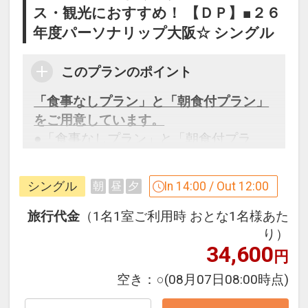
ス・観光におすすめ！ 【ＤＰ】■２６
年度パーソナリップ大阪☆ シングル
このプランのポイント
「食事なしプラン」と「朝食付プラン」
をご用意しています。
●「食事なしプラン」と「朝食付プラ
ン」を掲載しています。
※ご覧のページがどちらかを
【食事条
シングル
In 14:00 / Out 12:00
朝
昼
夕
件】
の項目でご確認のうえ、予約にお進
み下さい。
旅行代金
（1名1室ご利用時 おとな1名様あた
り）
34,600
円
設定期間：2026年4月1日～2027年3月
空き：
○
(08月07日08:00時点)
31日
インターネットコース番号：DP-1-