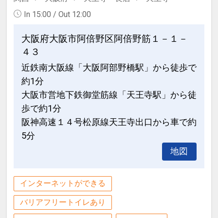
線梅田駅から徒歩約10分
In 15:00 / Out 12:00
観光地までの目安時間（公共交通機関利
大阪府大阪市阿倍野区阿倍野筋１－１－
用）
４３
・ユニバーサルシティ駅まで約20分
近鉄南大阪線「大阪阿部野橋駅」から徒歩で
・海遊館まで約40分
約1分
・道頓堀まで約15分
・通天閣まで約25分
大阪市営地下鉄御堂筋線「天王寺駅」から徒
・大阪城まで約15分
歩で約1分
阪神高速１４号松原線天王寺出口から車で約
設定期間：2021年12月21日～2027年6
5分
月30日
地図
インターネットコース番号：DP-2-
200000003729
インターネットができる
バリアフリートイレあり