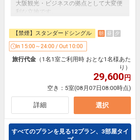
大阪観光・ビジネスの拠点として大変便
分
利な立地です。
・JR大阪駅/阪急・阪神・大阪メトロ各
周辺にはコンビニ・スーパーもあり、ラ
線梅田駅から徒歩約10分
ンドリーコーナーも完備で、急なご宿泊
【禁煙】スタンダードシングル
朝
昼
夕
や長期滞在の方にもオススメです。
観光地までの目安時間（公共交通機関利
In 15:00～24:00 / Out 10:00
用）
【朝食バイキング】営業時間：6：30～
・ユニバーサルシティ駅まで約20分
旅行代金
（1名1室ご利用時 おとな1名様あた
10：30
・海遊館まで約40分
り）
大阪名物の肉吸いや串カツ、定番の和洋
29,600
・道頓堀まで約15分
円
メニューも取り揃えたバラエティー豊か
・通天閣まで約25分
な朝食をご用意。
空き：
5室
(08月07日08:00時点)
・大阪城まで約15分
新型コロナ感染対策もしっかりと行い提
供させていただきますのでご協力をお願
詳細
選択
設定期間：2021年12月21日～2027年6
いいたします。
月30日
※状況により提供内容が変更になる場合
インターネットコース番号：DP-2-
がございます。
すべてのプランを見る
12プラン、3部屋タイ
200000003728
プ