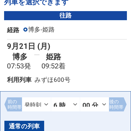
列車を選択できます
往路
博多-姫路
経路
9月21日 (月)
博多
姫路
07:53発
09:52着
利用列車
みずほ600号
前の
後の
時間帯
時間帯
通常の列車