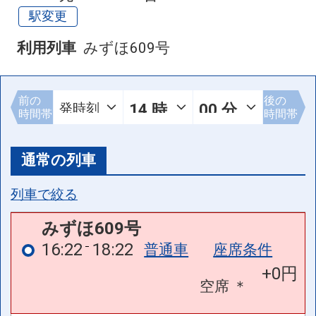
駅変更
利用列車
みずほ609号
前の
後の
時間帯
時間帯
通常の列車
列車で絞る
みずほ609号
16:22
18:22
普通車
座席条件
+0円
空席
＊