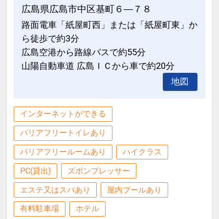
広島県広島市中区基町６―７８
路面電車「紙屋町西」または「紙屋町東」か
ら徒歩で約3分
広島空港から路線バスで約55分
山陽自動車道 広島ＩＣから車で約20分
地図
インターネットができる
バリアフリートイレあり
バリアフリールームあり
ハイクラス
PC(貸出)
ズボンプレッサー
エステ又はスパあり
屋内プールあり
有料駐車場
ホテル