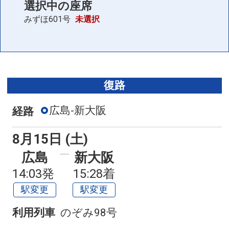
選択中の座席
こだま945号
みずほ601号
未選択
09:32
12:07
普通車
座席表
+0円
空席
こだま947号
復路
10:37
13:07
普通車
座席表
+0円
広島-新大阪
経路
空席
こだま949号
8月15日 (土)
11:37
14:07
普通車
座席表
広島
新大阪
+0円
14:03発
15:28着
空席
駅変更
駅変更
列車をさらに見る
利用列車
のぞみ98号