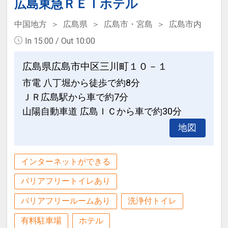
・MAZDA Zoom-Zoom スタジアム広島
広島東急ＲＥＩホテル
… ホテルよりバスにて約20分
中国地方
広島県
広島市・宮島
広島市内
・広島エディオンスタジアム
In 15:00 / Out 10:00
… ホテルよりアストラムライン「県庁
前」駅乗車約30分、広域公園前」下車、
広島県広島市中区三川町１０－１
徒歩10分
市電 八丁堀から徒歩で約8分
ＪＲ広島駅から車で約7分
設定期間：2023年4月24日～2027年5月
山陽自動車道 広島ＩＣから車で約30分
31日
インターネットコース番号：DP-2-
地図
200000024563
インターネットができる
バリアフリートイレあり
バリアフリールームあり
洗浄付トイレ
有料駐車場
ホテル