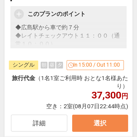
いきにぜひご利用ください。
このプランのポイント
テイクアウト用カップもご用意いたして
おります♪
◆広島駅から車で約７分
◆レイトチェックアウト１１：００（通
●こだわりの寝具
常１０：００）
オリジナルベッド「NAGOMI」＆オリジ
◆フリードリンクが楽しめるラウンジが
ナルピローで皆さまの快眠をサポート！
人気
シングル
In 15:00 / Out 11:00
朝
昼
夕
日本ベッド社との共同開発により誕生し
たオリジナルマットレスでエネルギーを
ゲストラウンジのご案内
旅行代金
（1名1室ご利用時 おとな1名様あた
リチャージ♪
ご宿泊のお客様はホテル３階ゲストラウ
り）
37,300
ンジをご利用いただけます。（ご利用時
円
●全館Wi-Fi利用可能(無料)
間 ／１５：００～２４：００）
空き：
2室
(08月07日22:44時点)
全館Wi-Fi利用無料！客室には有線LANも
エスプレッソやカフェラテなど、セルフ
完備！
スタイルのフリードリンクをご用意。
詳細
選択
さらに携帯充電器(多機種対応)も全室完
また、各種新聞や雑誌もご用意しており
備しております。
ますので情報収集の場としてもご活用い