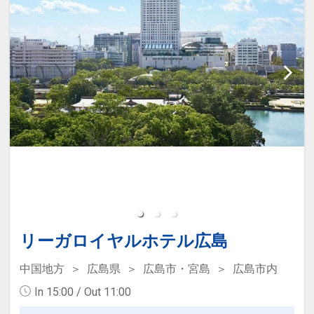
＜ご案内＞
※ラウンジ営業時間及びラウンジ提供内
容が変更になる場合がございます。予め
ご了承くださいませ。
※写真は全てイメージです。
設定期間：2025年3月18日～2027年4月
30日
インターネットコース番号：DP-2-
200000010901
リーガロイヤルホテル広島
中国地方
広島県
広島市・宮島
広島市内
In 15:00 / Out 11:00