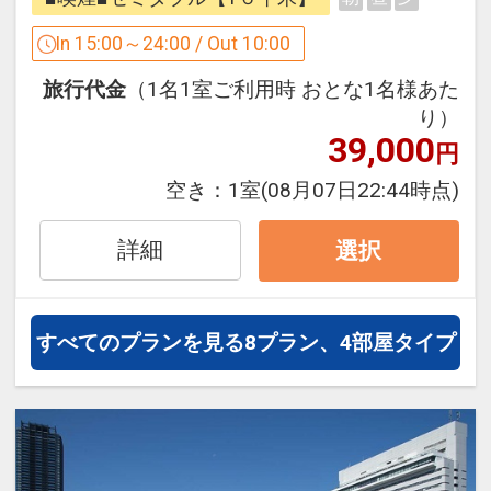
フロントスタッフは、フレンドリーなが
・広島バスセンターそば 徒歩3分
らスピードある応対を心がけ、
In 15:00～24:00 / Out 10:00
・広島電鉄 紙屋町西電停 目の前
お客様が安心・安全に広島で思い出深く
旅行代金
（1名1室ご利用時 おとな1名様あた
お過ごしいただけるようお約束いたしま
【周辺施設】
り）
す。
・国際会議場（徒歩約3分）
39,000
円
直前予約にも最適なプランです。
・ひろしまゲートパークプラザ（イベン
空き：
1室
(08月07日22:44時点)
ト広場）（徒歩約1分）
・シミントひろしま（商業施設）（徒歩
詳細
選択
約1分）
◇全室Ｗｉ-Ｆｉ＆有線ＬＡＮ完備！ 無
・そごう広島店、NTTクレドホール、パ
料でインターネットをご利用頂けます
セーラ（徒歩約1分）
◇全室ＶＯＤ完備
すべてのプランを見る
8プラン、4部屋タイプ
・広島グリーンアリーナ（徒歩約3分）
・広島城（徒歩約8分）
【コインランドリーについて】
・ひろしま美術館（徒歩約2分）
・洗濯機3台、乾燥機3台がございます。
・県庁（徒歩約2分）
・洗濯機：1回 300円（約30分・洗剤は
・広島市民病院（徒歩約3分）
自動投入になります）