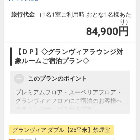
約1時間）
・平和記念公園・原爆ドーム（徒歩約3
旅行代金
（1名1室ご利用時 おとな1名様あた
り）
分）
84,900
円
【駐車場料金改定のお知らせ】
・2024年12月31日まで 1泊：1300円
【ＤＰ】◇グランヴィアラウンジ対
・2025年1月1日から 1泊：1800円
象ルームご宿泊プラン◇
（地下駐車場90台・高さ制限1.5M 22：
00以降のご利用の場合はフロントまでご
このプランのポイント
連絡ください）
プレミアムフロア・スーペリアフロア・
設定期間：2021年12月27日～2027年1
グランヴィアフロアにご宿泊のお客様へ
月31日
のラウンジサービス付きプラン。
インターネットコース番号：DP-2-
ご滞在中やお出かけ前に、当ホテルのラ
200000005697
ウンジサービスにて寛ぎのひとときを。
グランヴィア ダブル【25平米】禁煙室
ぜひ当ホテルで充実したホテル時間をお