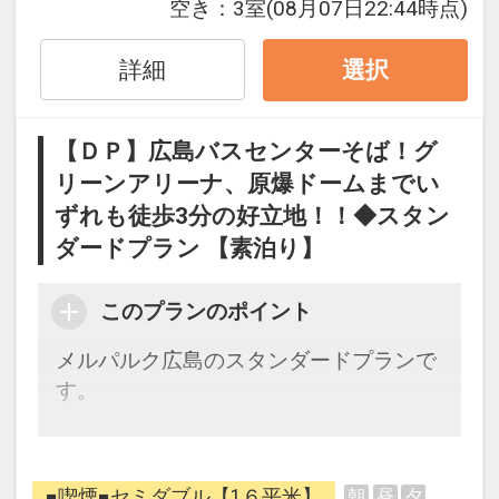
空き：
3室
(08月07日22:44時点)
詳細
選択
◇全室Ｗｉ-Ｆｉ＆有線ＬＡＮ完備！ 無
料でインターネットをご利用頂けます
【ＤＰ】広島バスセンターそば！グ
◇全室ＶＯＤ完備
リーンアリーナ、原爆ドームまでい
ずれも徒歩3分の好立地！！◆スタン
【コインランドリーについて】
・洗濯機3台、乾燥機3台がございます。
ダードプラン 【素泊り】
・洗濯機：1回 300円（約30分・洗剤は
自動投入になります）
このプランのポイント
・乾燥機：1回 100円（約30分）
メルパルク広島のスタンダードプランで
・利用時間の制限は設けておりません
す。
が、深夜から未明の時間帯でのご利用は
ご遠慮下さい
お客様が安心で快適なご滞在ができるよ
うに、清潔なお部屋を提供いたします。
【ホテルまでのアクセス】
■喫煙■セミダブル【1６平米】
朝
昼
夕