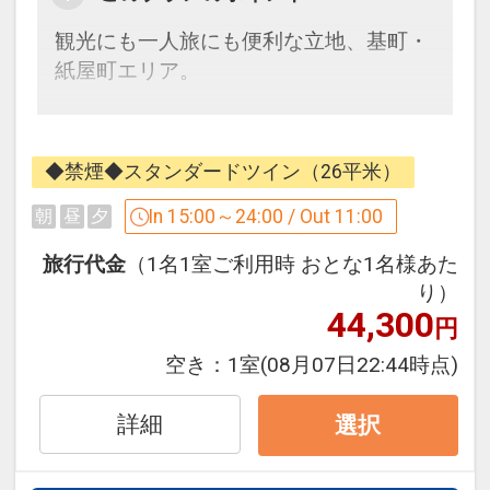
・タクシーで8分
観光にも一人旅にも便利な立地、基町・
紙屋町エリア。
■周辺施設■
・平和記念公園、原爆ドーム … 徒歩約5
広島バスセンター（空港リムジンバス発
分
着）隣接という
・広島城 … 徒歩約5分
◆禁煙◆スタンダードツイン（26平米）
分かりやすい抜群の立地で、迷わず楽々
・ひろしま美術館 … 徒歩すぐ
チェックイン。
In 15:00～24:00 / Out 11:00
朝
昼
夕
・広島グリーンアリーナ（広島県立総合
皆様の貴重な時間をしっかりとサポート
体育館）… 徒歩約5分
旅行代金
（1名1室ご利用時 おとな1名様あた
いたします。
・縮景園、広島県立美術館 … 徒歩約15分
り）
44,300
・MAZDA Zoom-Zoom スタジアム広島
円
■お部屋■
… ホテルよりバスにて約20分
空き：
1室
(08月07日22:44時点)
・客室は全て14階、22平米以上
・広島エディオンスタジアム
・バスルームには、女性に嬉しい拡大鏡
… ホテルよりアストラムライン「県庁
詳細
・ズボンプレッサー、加湿空気清浄機完
選択
前」駅乗車約30分、広域公園前」下車、
備
徒歩10分