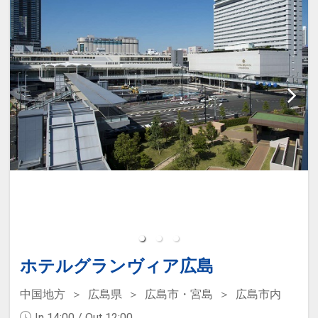
・縮景園（徒歩約20分）
・乾燥機：1回 100円（約30分）
・繁華街、本通り商店街（徒歩約5分）
・利用時間の制限は設けておりません
・コンビニ セブンイレブン（徒歩約1
が、深夜から未明の時間帯でのご利用は
分）
ご遠慮下さい
・マツダスタジアム（路面電車＋徒歩で
約30分）
【ホテルまでのアクセス】
・お好み村・お好み共和国（徒歩約20
・広島バスセンターそば 徒歩3分
分）
・広島電鉄 紙屋町西電停 目の前
【周辺スポット】
【周辺施設】
・世界遺産 宮島（路面電車＋フェリーで
・国際会議場（徒歩約3分）
約1時間）
・ひろしまゲートパークプラザ（イベン
・平和記念公園・原爆ドーム（徒歩約3
ト広場）（徒歩約1分）
分）
ホテルグランヴィア広島
・シミントひろしま（商業施設）（徒歩
約1分）
【駐車場料金改定のお知らせ】
中国地方
広島県
広島市・宮島
広島市内
・そごう広島店、NTTクレドホール、パ
・2024年12月31日まで 1泊：1300円
In 14:00 / Out 12:00