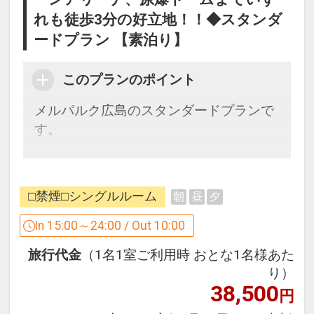
れも徒歩3分の好立地！！◆スタンダ
ードプラン 【素泊り】
このプランのポイント
メルパルク広島のスタンダードプランで
す。
お客様が安心で快適なご滞在ができるよ
うに、清潔なお部屋を提供いたします。
□禁煙□シングルルーム
朝
昼
夕
フロントスタッフは、フレンドリーなが
らスピードある応対を心がけ、
In 15:00～24:00 / Out 10:00
お客様が安心・安全に広島で思い出深く
旅行代金
（1名1室ご利用時 おとな1名様あた
お過ごしいただけるようお約束いたしま
り）
す。
38,500
円
直前予約にも最適なプランです。