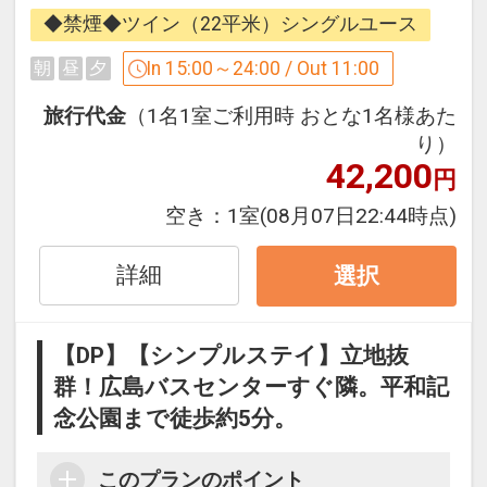
着）隣接という
◆禁煙◆ツイン（22平米）シングルユース
分かりやすい抜群の立地で、迷わず楽々
チェックイン。
In 15:00～24:00 / Out 11:00
朝
昼
夕
皆様の貴重な時間をしっかりとサポート
旅行代金
（1名1室ご利用時 おとな1名様あた
いたします。
り）
42,200
円
■お部屋■
空き：
1室
(08月07日22:44時点)
・客室は全て14階、22平米以上
・バスルームには、女性に嬉しい拡大鏡
詳細
・ズボンプレッサー、加湿空気清浄機完
選択
備
【DP】【シンプルステイ】立地抜
■アクセス■
群！広島バスセンターすぐ隣。平和記
・広島バスセンター（広島空港リムジン
念公園まで徒歩約5分。
バス発着）すぐ隣！
・広島駅より路面電車（宮島方面）で約
このプランのポイント
15分→「紙屋町西」電停下車、徒歩2分