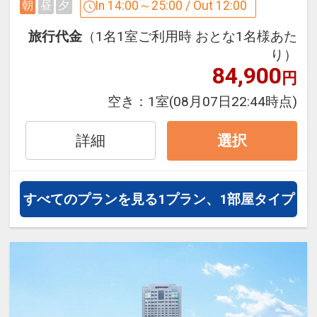
過ごしくださいませ。
In 14:00～25:00 / Out 12:00
朝
昼
夕
旅行代金
（1名1室ご利用時 おとな1名様あた
り）
【21階グランヴィアラウンジ】
84,900
円
◆朝食 7：00-10：00
空き：
1室
(08月07日22:44時点)
◆ティータイム 10：00-12：00
◆アフタヌーン 14：00-17：00
詳細
◆カクテルアワー 17：00-20：00
選択
◆リフレッシュメント 20：00-21：00
多彩なお食事やドリンク・アルコールに
すべてのプランを見る
1プラン、1部屋タイプ
加え、カクテルアワーではひとくちお好
み焼きや広島県産もみじ豚の青唐味噌焼
き等
広島を代表するメニューを多数ご用意。
ぜひ、瀬戸内ならでは絶品をご堪能くだ
さい。