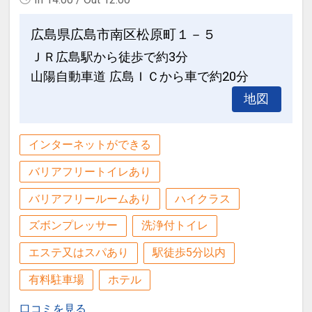
セーラ（徒歩約1分）
・2025年1月1日から 1泊：1800円
・広島グリーンアリーナ（徒歩約3分）
（地下駐車場90台・高さ制限1.5M 22：
広島県広島市南区松原町１－５
・広島城（徒歩約8分）
00以降のご利用の場合はフロントまでご
ＪＲ広島駅から徒歩で約3分
・ひろしま美術館（徒歩約2分）
連絡ください）
山陽自動車道 広島ＩＣから車で約20分
・県庁（徒歩約2分）
・広島市民病院（徒歩約3分）
地図
設定期間：2021年12月27日～2027年1
・縮景園（徒歩約20分）
月31日
・繁華街、本通り商店街（徒歩約5分）
インターネットコース番号：DP-2-
インターネットができる
・コンビニ セブンイレブン（徒歩約1
200000005697
バリアフリートイレあり
分）
・マツダスタジアム（路面電車＋徒歩で
バリアフリールームあり
ハイクラス
約30分）
ズボンプレッサー
洗浄付トイレ
・お好み村・お好み共和国（徒歩約20
分）
エステ又はスパあり
駅徒歩5分以内
有料駐車場
ホテル
【周辺スポット】
・世界遺産 宮島（路面電車＋フェリーで
口コミを見る