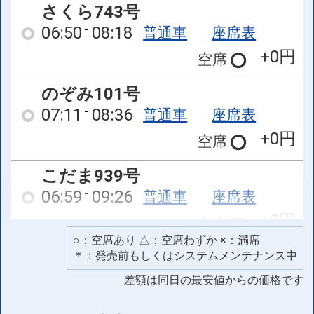
さくら743号
06:50
08:18
普通車
座席表
+0円
空席
のぞみ101号
07:11
08:36
普通車
座席表
+0円
空席
こだま939号
06:59
09:26
普通車
座席表
+0円
空席
○：空席あり △：空席わずか ×：満席
こだま941号
＊：発売前もしくはシステムメンテナンス中
07:40
10:09
普通車
座席表
差額は同日の最安値からの価格です
+0円
空席