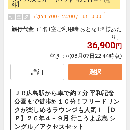
------------------------------
料】
In 15:00～24:00 / Out 10:00
朝
昼
夕
◇広島東急REIホテルはここがオスス
メ！◇
旅行代金
（1名1室ご利用時 おとな1名様あた
り）
36,900
●安心・安全のセキュリティ
円
エレベーターにはカードキーによるセキ
空き：
○
(08月07日22:44時点)
ュリティーシステムを採用で安心！
24時～6時は正面エントランスを施錠、
詳細
選択
ご宿泊者様のみカードキーで出入り可能
で安全！
ＪＲ広島駅から車で約７分 平和記念
●ご宿泊者様専用ラウンジ(15時～24時)
公園まで徒歩約１０分！フリードリン
3階ゲストラウンジでは挽きたての豆を
クが楽しめるラウンジも人気！ 【Ｄ
使用したコーヒーや紅茶を無料でご用
Ｐ】２６年４－９月 行こうよ広島 シ
意！
ングル／アクセスセット
チェックイン後やお休み前のホッとひと