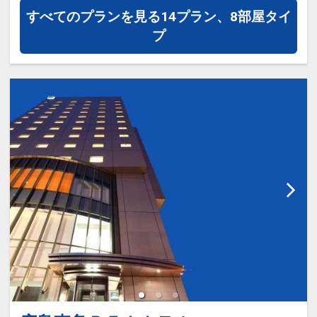
■アクセス■
すべてのプランを見る
14プラン、8部屋タイ
設定期間：2023年4月24日～2027年5月
・広島バスセンター（広島空港リムジン
プ
31日
バス発着）すぐ隣！
インターネットコース番号：DP-2-
・広島駅より路面電車（宮島方面）で約
200000024563
15分→「紙屋町西」電停下車、徒歩2分
・タクシーで8分
■周辺施設■
・平和記念公園、原爆ドーム … 徒歩約5
分
・広島城 … 徒歩約5分
・ひろしま美術館 … 徒歩すぐ
・広島グリーンアリーナ（広島県立総合
体育館）… 徒歩約5分
・縮景園、広島県立美術館 … 徒歩約15
分