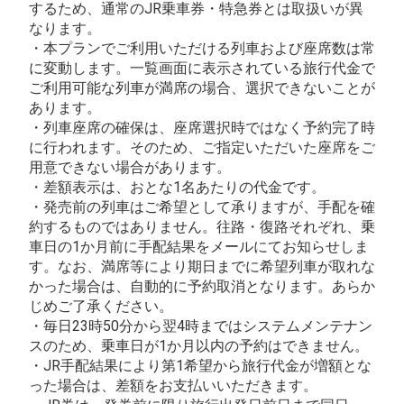
するため、通常のJR乗車券・特急券とは取扱いが異
なります。
・本プランでご利用いただける列車および座席数は常
に変動します。一覧画面に表示されている旅行代金で
ご利用可能な列車が満席の場合、選択できないことが
あります。
・列車座席の確保は、座席選択時ではなく予約完了時
に行われます。そのため、ご指定いただいた座席をご
用意できない場合があります。
・差額表示は、おとな1名あたりの代金です。
・発売前の列車はご希望として承りますが、手配を確
約するものではありません。往路・復路それぞれ、乗
車日の1か月前に手配結果をメールにてお知らせしま
す。なお、満席等により期日までに希望列車が取れな
かった場合は、自動的に予約取消となります。あらか
じめご了承ください。
・毎日23時50分から翌4時まではシステムメンテナン
スのため、乗車日が1か月以内の予約はできません。
・JR手配結果により第1希望から旅行代金が増額とな
った場合は、差額をお支払いいただきます。