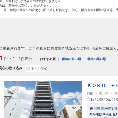
ため、乗車日が1か月以内の予約はできません。
場合は、差額をお支払いいただきます。
間・同一種別の列車への変更が1回に限り可能です。但し、限定列車利用の場合等、
に更新されます。ご予約直前に再度空き状況及びご旅行代金をご確認く
1
件中
1～1件表示
おすすめ順
価格の安い順
価格の高い順
現在の絞り込み
ホテル指定
ＫＯＫＯ Ｈ
四国
香川県
高
In 15:00 / Out 11:
香川県高松市瓦
琴平電鉄琴平線 瓦