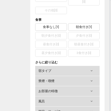
[
0
]
その他
[
0
]
食事
食事なし
[
1
]
朝食付き
[
1
]
朝夕食付き
[
0
]
夕食付き
[
0
]
昼食付き
[
0
]
朝昼食付き
[
0
]
昼夕食付き
[
0
]
3食付き
[
0
]
さらに絞り込む
宿タイプ
禁煙・喫煙
お部屋の特徴
風呂