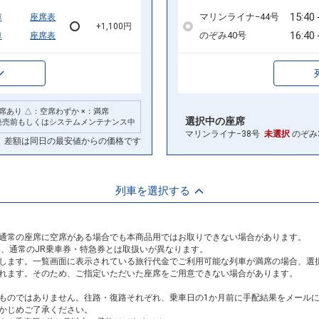
15:40
マリンライナ−44号
車
座席表
+1,100円
16:40
のぞみ40号
車
座席表
席あり △：空席わずか ×：満席
選択中の座席
発売前もしくはシステムメンテナンス中
マリンライナ−38号
未選択
のぞみ
差額は同日の最安値からの価格です
列車を選択する
通常の座席に空席がある場合でも本商品用ではお取りできない場合があります。
め、通常のJR乗車券・特急券とは取扱いが異なります。
します。一覧画面に表示されている旅行代金でご利用可能な列車が満席の場合、選
れます。そのため、ご指定いただいた座席をご用意できない場合があります。
ものではありません。往路・復路それぞれ、乗車日の1か月前に手配結果をメール
かじめご了承ください。