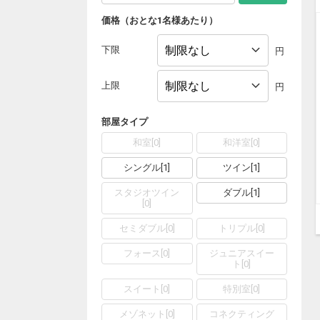
価格（おとな1名様あたり）
下限
円
上限
円
部屋タイプ
和室
[
0
]
和洋室
[
0
]
シングル
[
1
]
ツイン
[
1
]
スタジオツイン
ダブル
[
1
]
[
0
]
セミダブル
[
0
]
トリプル
[
0
]
フォース
[
0
]
ジュニアスイー
ト
[
0
]
スイート
[
0
]
特別室
[
0
]
メゾネット
[
0
]
コネクティング