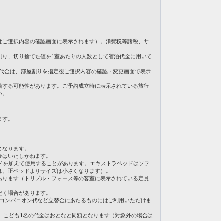
バスタオル・フェイスタオルのみお部屋の前にご用意
・フェイスタオルのみお部屋の前にご用意いたしま
はご選択内容の確認画面に表示されます）。消費税等諸税、サ
割り、切り捨てた値を1室あたりの人数として宿泊代金に用いて
バイキングをご利用ください。
。ご旅行代金は、部屋割りを指定後ご選択内容の確認・変更画面で表示
月31日
06247
動する可能性があります。ご予約成立時に表示されている旅行
い。
ます。
となります。
金はいたしかねます。
ドを加えて使用することがあります。エキストラベッドはソフ
は、正ベッドよりサイズは小さくなります）。
あります（トリプル・フォース等の客室に表示されている定員
だく場合があります。
・コンパニオン代など立替金にあたるものにはご利用いただけま
合、こども1名の代金はおとなと同額となります（対象外の場合は