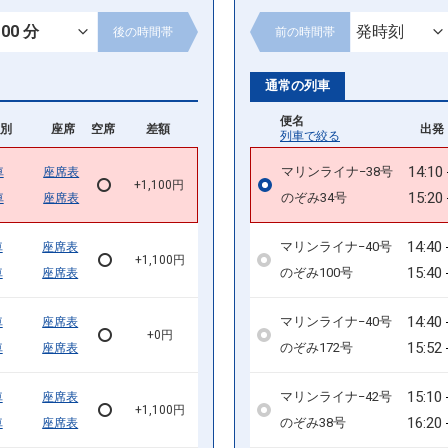
後の
時間帯
前の
時間帯
通常の列車
便名
別
座席
空席
差額
出発 
列車で絞る
14:10
マリンライナ−38号
車
座席表
+1,100円
15:20
のぞみ34号
車
座席表
14:40
マリンライナ−40号
車
座席表
+1,100円
15:40
のぞみ100号
車
座席表
14:40
マリンライナ−40号
車
座席表
+0円
15:52
のぞみ172号
車
座席表
15:10
マリンライナ−42号
車
座席表
+1,100円
16:20
のぞみ38号
車
座席表