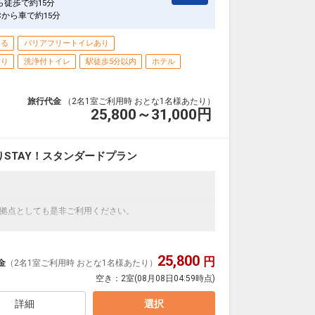
ら徒歩で約15分
Cから車で約15分
きる
バリアフリートイレあり
あり
洗浄付トイレ
駅徒歩5分以内
ホテル
旅行代金
（2名1室ご利用時 おとな1名様あたり）
25,800～31,000
円
STAY！スタンダードプラン
拠点としても是非ご利用ください。
随一の繁華街「瓦町」。瓦町駅から徒歩２分、高松駅
スにも便利な立地です。
25,800
円
金
（2名1室ご利用時 おとな1名様あたり）
あふれる洗練された空間が皆様をお出迎え。開放的な
空き：
2室
(08月08日04:59時点)
は、心安らぐ木の素材を使用し和の雰囲気を演出。客
インが施され、まるで我が家に帰ったかのようなリラ
詳細
選択
ス、ホテルならではの非日常感を感じながらも 人の笑顔