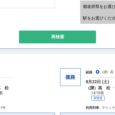
再検索
（讃）高
経路
復路
8月22日 (土)
高 松
（讃）高 松
7着
14:10発
駅変更
7号
利用列車
マリンラ