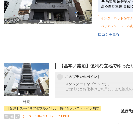
JR高徳線 栗林駅か
高松自動車道 高松I
インターネットがで
バリアフリールーム
口コミを見る
【基本／素泊】便利な立地でゆったり
このプランのポイント
スタンダードなプランです。
ご出張などお仕事のご利用に、また観光の
地元グルメはもちろん、何でもそろう高松
外観
までも車で約5分の立地で観光にもビジネ
【禁煙】スーペリアダブル／140cm幅×1台／バス・トイレ独立
旅行代
にぎやかな街から一歩入ると木のぬくもり
朝
昼
夕
In 15:00～29:00 / Out 11:00
ロビーに設置された格子枠やベンチシート
室には随所に木の温かみが感じられるデザ
ックスできる空間に。 プラスαのサービ