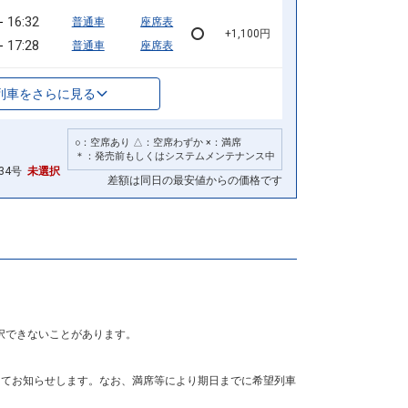
16:32
普通車
座席表
+1,100円
17:28
普通車
座席表
列車をさらに見る
○：空席あり △：空席わずか ×：満席
＊：発売前もしくはシステムメンテナンス中
34号
未選択
差額は同日の最安値からの価格です
択できないことがあります。
にてお知らせします。なお、満席等により期日までに希望列車