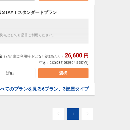
お過ごしいただけます。
STAY！スタンダードプラン
分
築港駅→瓦町駅は乗り換えなし約4分
、「瓦町駅」降車徒歩2分
拠点としても是非ご利用ください。
随一の繁華街「瓦町」。瓦町駅から徒歩２分、高松駅
スにも便利な立地です。
26,600
円
バスタオル・フェイスタオルのみお部屋の前にご用意
金
（2名1室ご利用時 おとな1名様あたり）
あふれる洗練された空間が皆様をお出迎え。開放的な
空き：
2室
(08月08日04:59時点)
は、心安らぐ木の素材を使用し和の雰囲気を演出。客
インが施され、まるで我が家に帰ったかのようなリラ
詳細
選択
ス、ホテルならではの非日常感を感じながらも 人の笑顔
・フェイスタオルのみお部屋の前にご用意いたしま
お過ごしいただけます。
バイキングをご利用ください。
べてのプランを見る
6プラン、3部屋タイプ
分
31日
06247
築港駅→瓦町駅は乗り換えなし約4分
、「瓦町駅」降車徒歩2分
1