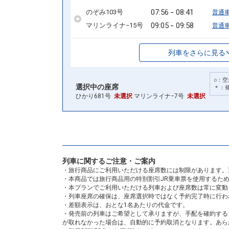
07:56
08:41
のぞみ103号
普通
09:05
09:58
マリンライナ−15号
普通
列車をさらに見る
○：空
選択中の座席
＊：
ひかり681号
未選択
マリンライナ−7号
未選択
列車に関するご注意・ご案内
・旅行商品にご利用いただける座席数には制限があります。
・本商品では旅行商品用の特別割引JR乗車票を使用するた
・本プランでご利用いただける列車および座席数は常に変動
・列車座席の確保は、座席選択時ではなく予約完了時に行わ
・差額表示は、おとな1名あたりの代金です。
・発売前の列車はご希望として承りますが、手配を確約する
が取れなかった場合は、自動的に予約取消となります。あら