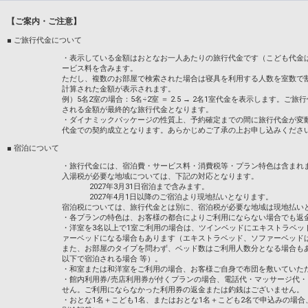
滞在中の客室清掃はございません。新しい
いたします。
【ご案内・ご注意】
・4泊以上のお客様
■ ご旅行代金について
3日ごとに通常清掃をいたします。
それ以外のお日にちは、新しいバスタオル
・表示している金額はおとなお一人あたりの旅行代金です（こども代金
す。
ービス料を含みます。
ただし、複数のお部屋で検索された場合は寝具を利用する人数を室数で
歯ブラシなどのアメニティは、アメニティ
計算された金額が表示されます。
例）5名2室の場合：5名÷2室 ＝ 2.5 → 2名1室代金を表示します
設定期間：2021年12月26日～2026年10
される金額が最終的な旅行代金となります。
インターネットコース番号：DP-2-2000000
・ダイナミックパッケージの性質上、予約確定までの間に旅行代金が変
代金での契約成立となります。あらかじめご了承の上お申し込みくださ
■ 宿泊について
・旅行代金には、宿泊費・サービス料・消費税等・プラン特色は含まれ
入湯税が必要な地域については、下記の対応となります。
2027年3月31日宿泊まで含みます。
2027年4月1日以降のご宿泊より現地払いとなります。
宿泊税については、旅行代金とは別に、宿泊税が必要な地域は現地払い
・各プランの特色は、お客様の都合によりご利用にならない場合でも返
・洋室を3名以上で1室ご利用の場合は、ツインベッドにエキストラベッ
ァーベッドになる場合もあります（エキストラベッド、ソファーベッド
また、お部屋のタイプを問わず、ベッド数はご利用人数分となる場合も
以下で宿泊される場合 等）。
・和室または和洋室をご利用の場合、お客様ご自身で布団を敷いていた
・館内利用券/売店利用券が付くプランの場合、電話代・マッサージ代
せん。ご利用にならなかった利用券の返金または釣銭はございません。
・おとな1名＋こども1名、またはおとな1名＋こども2名で申込みの場