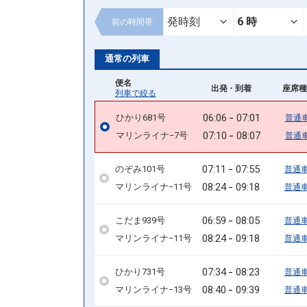
前の
時間帯
通常の列車
便名
出発 - 到着
座席種
列車で絞る
06:06
07:01
ひかり681号
普通
07:10
08:07
マリンライナ−7号
普通
07:11
07:55
のぞみ101号
普通
08:24
09:18
マリンライナ−11号
普通
06:59
08:05
こだま939号
普通
08:24
09:18
マリンライナ−11号
普通
07:34
08:23
ひかり731号
普通
08:40
09:39
マリンライナ−13号
普通