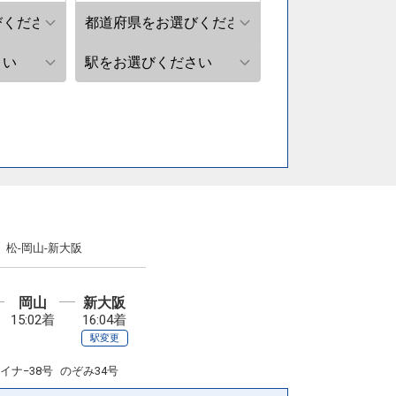
 松-岡山-新大阪
岡山
新大阪
15:02着
16:04着
駅変更
イナ−38号
のぞみ34号