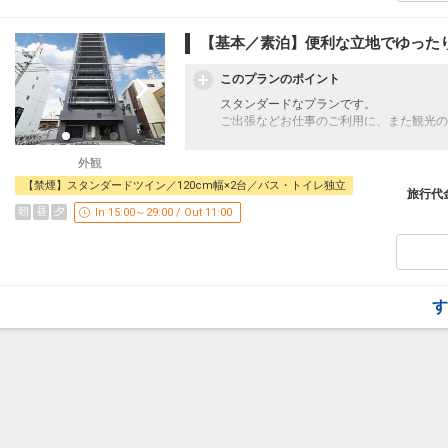
と自然素材のぬくもりで安らぎのひと時を
■交通アクセス
【基本／素泊】便利な立地でゆったり
琴平電鉄 琴平線「瓦町駅」西口より徒歩2
JR 高松駅より車で約5分
このプランのポイント
※高松駅→高松築港駅まで徒歩7分。高松
スタンダードなプランです。
高松空港リムジンバス「高松駅行き」乗車
ご出張などお仕事のご利用に、また観光の
高松自動車道 高松ICより約15分
地元グルメはもちろん、何でもそろう高松
【客室清掃のご案内】
外観
までも車で約5分の立地で観光にもビジネ
・2泊～3泊のお客様
【禁煙】スタンダードツイン／120cm幅×2台／バス・トイレ独立
滞在中の客室清掃はございません。新しい
旅行代
にぎやかな街から一歩入ると木のぬくもり
いたします。
朝
昼
夕
In 15:00～29:00 / Out 11:00
ロビーに設置された格子枠やベンチシート
・4泊以上のお客様
室には随所に木の温かみが感じられるデザ
3日ごとに通常清掃をいたします。
ックスできる空間に。 プラスαのサービ
それ以外のお日にちは、新しいバスタオル
と自然素材のぬくもりで安らぎのひと時を
す。
歯ブラシなどのアメニティは、アメニティ
す
■交通アクセス
琴平電鉄 琴平線「瓦町駅」西口より徒歩2
設定期間：2021年12月26日～2026年10月
JR 高松駅より車で約5分
インターネットコース番号：DP-2-2000000
※高松駅→高松築港駅まで徒歩7分。高松
高松空港リムジンバス「高松駅行き」乗車
高松自動車道 高松ICより約15分
【客室清掃のご案内】
・2泊～3泊のお客様