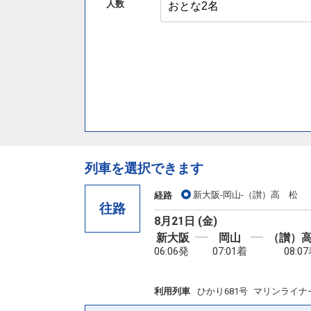
人数
列車を選択できます
新大阪-岡山-（讃）高 松
経路
往路
8月21日 (金)
新大阪
岡山
（讃）
06:06発
07:01着
08:0
利用列車
ひかり681号
マリンライナ−