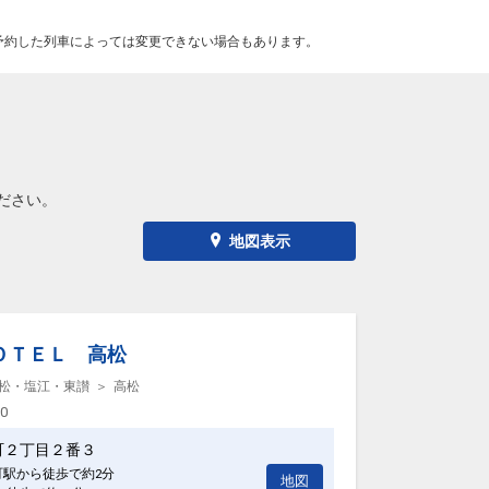
予約した列車によっては変更できない場合もあります。
ださい。
地図表示
ＯＴＥＬ 高松
松・塩江・東讃
高松
00
町２丁目２番３
町駅から徒歩で約2分
地図