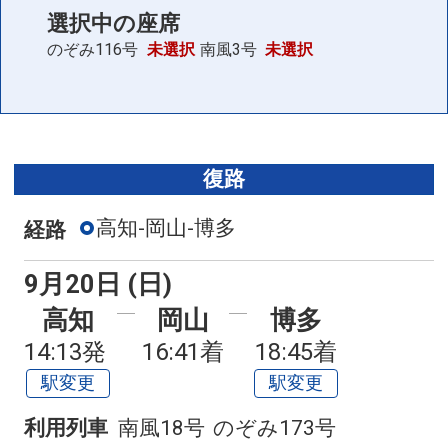
選択中の座席
のぞみ116号
未選択
南風3号
未選択
復路
高知-岡山-博多
経路
9月20日 (日)
高知
岡山
博多
14:13発
16:41着
18:45着
駅変更
駅変更
利用列車
南風18号
のぞみ173号