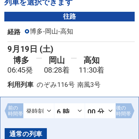
列車を選択できます
往路
博多-岡山-高知
経路
9月19日 (土)
博多
岡山
高知
06:45発
08:28着
11:30着
利用列車
のぞみ116号
南風3号
前の
後の
時間帯
時間帯
通常の列車