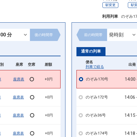
駅変更
駅
利用列車
のぞみ1
後の
時間帯
前の
時間帯
通常の列車
便名
別
座席
空席
差額
出発 
列車で絞る
14:00
のぞみ170号
車
座席表
+0円
14:06
のぞみ172号
車
座席表
+0円
14:15
のぞみ36号
車
座席表
+0円
14:18
のぞみ174号
車
座席表
+0円