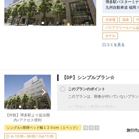
博多駅バスターミナ
九州自動車道 福岡
大浴場
温泉
バリアフリールーム
ホテル
口コミを見る
【DP】シンプルプラン☆
このプランのポイント
このプランは、朝食が付いていないプラン
※ご朝食をご希望のお客様は、
朝食付プランをご利用くださいませ。
【外観】博多駅より徒歩圏
内♪アクセス便利
☆お宿からのおもてなし☆
朝
昼
夕
シングル○禁煙ベッド幅１２０cm（１ベッド）
・温泉施設「八百治の湯」代金不要
旅行代
In 15:00～24:00 / Out 11:00