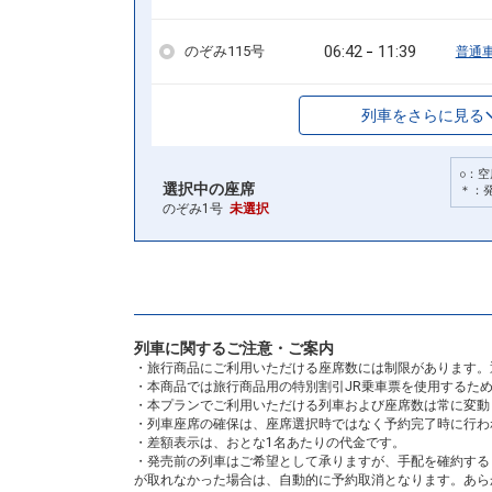
06:42
11:39
のぞみ115号
普通
列車をさらに見る
○：空
選択中の座席
＊：
のぞみ1号
未選択
列車に関するご注意・ご案内
・旅行商品にご利用いただける座席数には制限があります。
・本商品では旅行商品用の特別割引JR乗車票を使用するた
・本プランでご利用いただける列車および座席数は常に変動
・列車座席の確保は、座席選択時ではなく予約完了時に行わ
・差額表示は、おとな1名あたりの代金です。
・発売前の列車はご希望として承りますが、手配を確約する
が取れなかった場合は、自動的に予約取消となります。あら