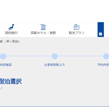
国内旅行
高級ホテル・旅館
観光プラン
線・JR＋宿泊）
内容
確認
お客様情報
入力
予約内容
通宿泊選択
い