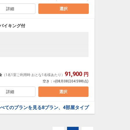
詳細
選択
に、ご宿泊料金に応じた以下の宿泊税をご負担いただ
バイキング付
1日
02706
３０）
91,900
円
金
（1名1室ご利用時 おとな1名様あたり）
空き：
○
(08月08日04:59時点)
詳細
選択
べてのプランを見る
8プラン、4部屋タイプ
に、ご宿泊料金に応じた以下の宿泊税をご負担いただ