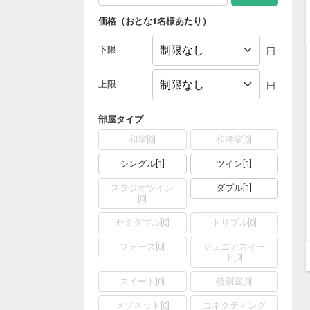
価格（おとな1名様あたり）
下限
円
上限
円
部屋タイプ
和室
[
0
]
和洋室
[
0
]
シングル
[
1
]
ツイン
[
1
]
スタジオツイン
ダブル
[
1
]
[
0
]
セミダブル
[
0
]
トリプル
[
0
]
フォース
[
0
]
ジュニアスイー
ト
[
0
]
スイート
[
0
]
特別室
[
0
]
メゾネット
[
0
]
コネクティング