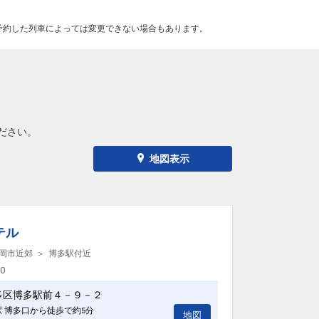
予約した列車によっては変更できない場合もあります。
ださい。
地図表示
テル
岡市近郊
博多駅付近
00
多区博多駅前４－９－２
駅 博多口から徒歩で約5分
地図