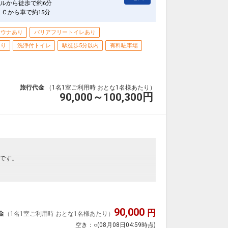
ルから徒歩で約6分
ＩＣから車で約15分
サウナあり
バリアフリートイレあり
あり
洗浄付トイレ
駅徒歩5分以内
有料駐車場
旅行代金
（1名1室ご利用時 おとな1名様あたり）
90,000～100,300
円
です。
90,000
円
金
（1名1室ご利用時 おとな1名様あたり）
空き：
○
(08月08日04:59時点)