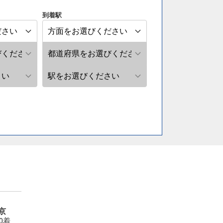
到着駅
京
00着