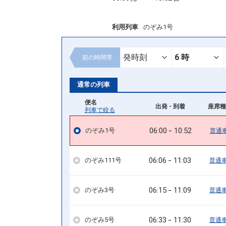
利用列車
のぞみ1号
前の
時間帯
通常の列車
便名
出発 - 到着
座席種
列車で絞る
06:00
10:52
のぞみ1号
普通
06:06
11:03
のぞみ111号
普通
06:15
11:09
のぞみ3号
普通
06:33
11:30
のぞみ5号
普通