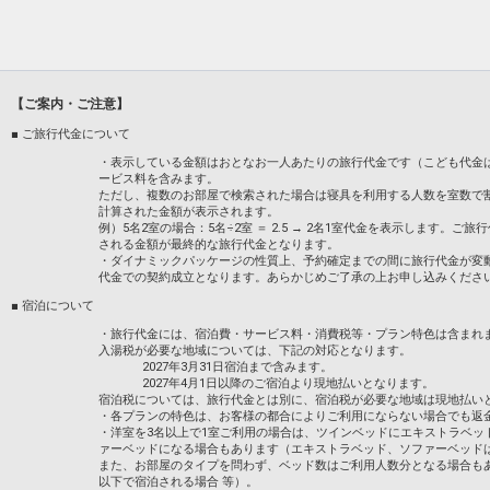
お一人様、一泊あたり
20，000円未満 200円
20，000円以上 500円
設定期間：2022年1月12日～2027年7月3
インターネットコース番号：DP-2-2000000
【ご案内・ご注意】
■ ご旅行代金について
・表示している金額はおとなお一人あたりの旅行代金です（こども代金
ービス料を含みます。
ただし、複数のお部屋で検索された場合は寝具を利用する人数を室数で
計算された金額が表示されます。
例）5名2室の場合：5名÷2室 ＝ 2.5 → 2名1室代金を表示します
される金額が最終的な旅行代金となります。
・ダイナミックパッケージの性質上、予約確定までの間に旅行代金が変
代金での契約成立となります。あらかじめご了承の上お申し込みくださ
■ 宿泊について
・旅行代金には、宿泊費・サービス料・消費税等・プラン特色は含まれ
入湯税が必要な地域については、下記の対応となります。
2027年3月31日宿泊まで含みます。
2027年4月1日以降のご宿泊より現地払いとなります。
宿泊税については、旅行代金とは別に、宿泊税が必要な地域は現地払い
・各プランの特色は、お客様の都合によりご利用にならない場合でも返
・洋室を3名以上で1室ご利用の場合は、ツインベッドにエキストラベッ
ァーベッドになる場合もあります（エキストラベッド、ソファーベッド
また、お部屋のタイプを問わず、ベッド数はご利用人数分となる場合も
以下で宿泊される場合 等）。