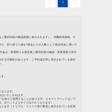
1
1日
02738
はご選択内容の確認画面に表示されます）。消費税等諸税、サ
割り、切り捨てた値を1室あたりの人数として宿泊代金に用いて
。ご旅行代金は、部屋割りを指定後ご選択内容の確認・変更画面で表示
動する可能性があります。ご予約成立時に表示されている旅行
い。
ます。
となります。
金はいたしかねます。
ドを加えて使用することがあります。エキストラベッドはソフ
は、正ベッドよりサイズは小さくなります）。
あります（トリプル・フォース等の客室に表示されている定員