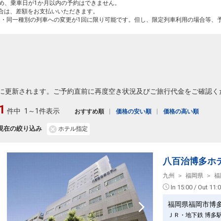
ため、乗車日が1か月以内の予約はできません。
場合は、差額をお支払いいただきます。
間・同一種別の列車への変更が1回に限り可能です。但し、限定列車利用の場合等、
に更新されます。ご予約直前に再度空き状況及びご旅行代金をご確認く
1
件中
1～1件表示
おすすめ順
価格の安い順
価格の高い順
現在の絞り込み
ホテル指定
八百治博多ホ
九州
福岡県
福
In 15:00 / Out 11:
福岡県福岡市博
ＪＲ・地下鉄 博多