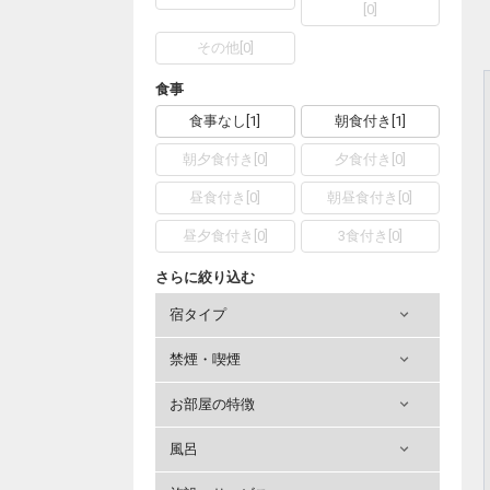
[
0
]
その他
[
0
]
食事
食事なし
[
1
]
朝食付き
[
1
]
朝夕食付き
[
0
]
夕食付き
[
0
]
昼食付き
[
0
]
朝昼食付き
[
0
]
昼夕食付き
[
0
]
3食付き
[
0
]
さらに絞り込む
宿タイプ
禁煙・喫煙
お部屋の特徴
風呂