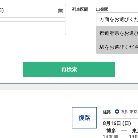
列車区間
出発駅
再検索
博多-東京
経路
復路
8月16日 (日)
博多
東
14:00発
19: