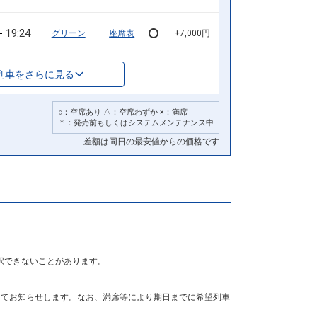
19:24
グリーン
座席表
+7,000円
列車をさらに見る
○：空席あり △：空席わずか ×：満席
＊：発売前もしくはシステムメンテナンス中
差額は同日の最安値からの価格です
択できないことがあります。
にてお知らせします。なお、満席等により期日までに希望列車