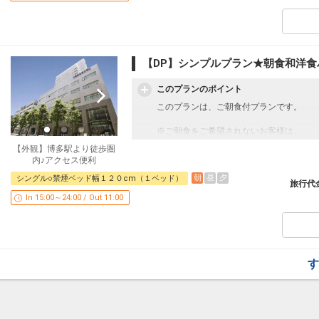
【宿泊税のお知らせ】
福岡市宿泊税条例により、チェックイン時
【DP】シンプルプラン★朝食和洋食
いております。
このプランのポイント
お一人様、一泊あたり
このプランは、ご朝食付プランです。
20，000円未満 200円
20，000円以上 500円
※ご朝食をご希望されないお客様は、
朝食無プランをご利用くださいませ。
設定期間：2022年1月12日～2027年7月3
【外観】博多駅より徒歩圏
インターネットコース番号：DP-2-2000000
内♪アクセス便利
・朝食和洋食バイキング（６：３０～９：
朝
昼
夕
シングル○禁煙ベッド幅１２０cm（１ベッド）
旅行代
☆お宿からのもてなし☆
In 15:00～24:00 / Out 11:00
・温泉施設「八百治の湯」代金不要
【宿泊税のお知らせ】
す
福岡市宿泊税条例により、チェックイン時
いております。