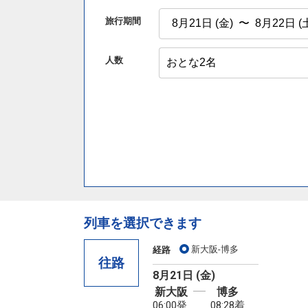
旅行期間
人数
列車を選択できます
新大阪-博多
経路
往路
8月21日 (金)
新大阪
博多
06:00発
08:28着