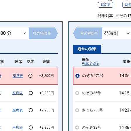
駅変更
駅
利用列車
のぞみ1
後の
時間帯
前の
時間帯
通常の列車
便名
別
座席
空席
差額
出発 
列車で絞る
14:06
のぞみ172号
車
座席表
+3,200円
14:15
のぞみ36号
車
座席表
+3,200円
14:23
さくら756号
車
座席表
+2,200円
14:36
のぞみ38号
車
座席表
+3,200円