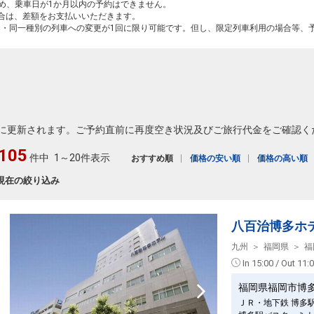
ため、乗車日が1か月以内の予約はできません。
場合は、差額をお支払いいただきます。
間・同一種別の列車への変更が1回に限り可能です。但し、限定列車利用の場合等、
に更新されます。ご予約直前に再度空き状況及びご旅行代金をご確認く
105
件中
1～20件表示
おすすめ順
価格の安い順
価格の高い順
現在の絞り込み
八百治博多ホ
九州
福岡県
福
In 15:00 / Out 11:
福岡県福岡市博
ＪＲ・地下鉄 博多