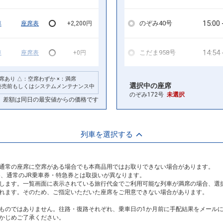
15:00
のぞみ40号
車
座席表
+2,200円
14:54
こだま958号
車
座席表
+0円
席あり △：空席わずか ×：満席
15:54
こだま960号
車
座席表
+0円
選択中の座席
発売前もしくはシステムメンテナンス中
のぞみ172号
未選択
差額は同日の最安値からの価格です
16:54
こだま962号
車
座席表
+0円
列車を選択する
17:55
こだま966号
車
座席表
+0円
通常の座席に空席がある場合でも本商品用ではお取りできない場合があります。
19:25
こだま970号
車
座席表
+0円
め、通常のJR乗車券・特急券とは取扱いが異なります。
します。一覧画面に表示されている旅行代金でご利用可能な列車が満席の場合、選
れます。そのため、ご指定いただいた座席をご用意できない場合があります。
ものではありません。往路・復路それぞれ、乗車日の1か月前に手配結果をメール
かじめご了承ください。