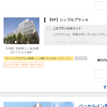
【宿泊税のお知らせ】
福岡市宿泊税条例により、チェックイン時
【DP】シンプルプラン☆
いております。
このプランのポイント
お一人様、一泊あたり
このプランは、朝食が付いていないプラン
20，000円未満 200円
20，000円以上 500円
※ご朝食をご希望のお客様は、
朝食付プランをご利用くださいませ。
設定期間：2022年1月12日～2027年7月3
【外観】博多駅より徒歩圏
インターネットコース番号：DP-2-2000000
内♪アクセス便利
☆お宿からのおもてなし☆
朝
昼
夕
スーペリアダブル○禁煙ベッド幅１６０cm（１ベッド）
・温泉施設「八百治の湯」代金不要
旅行代
In 15:00～24:00 / Out 11:00
【宿泊税のお知らせ】
す
福岡市宿泊税条例により、チェックイン時
いております。
お一人様、一泊あたり
20，000円未満 200円
ベッセルイン