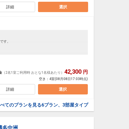
詳細
選択
に、ご宿泊料金に応じた以下の宿泊税をご負担いただ
です。
1日
02706
42,300
円
金
（2名1室ご利用時 おとな1名様あたり）
空き：
4室
(08月08日17:03時点)
詳細
選択
べてのプランを見る
6プラン、3部屋タイプ
に、ご宿泊料金に応じた以下の宿泊税をご負担いただ
博多中洲