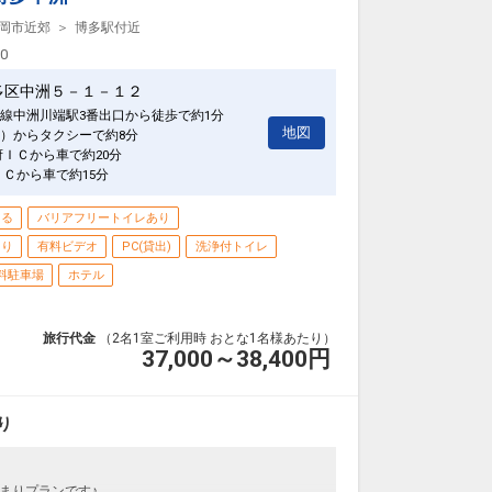
岡市近郊
博多駅付近
1日
00
02706
多区中洲５－１－１２
線中洲川端駅3番出口から徒歩で約1分
地図
）からタクシーで約8分
府ＩＣから車で約20分
ＩＣから車で約15分
きる
バリアフリートイレあり
あり
有料ビデオ
PC(貸出)
洗浄付トイレ
料駐車場
ホテル
旅行代金
（2名1室ご利用時 おとな1名様あたり）
37,000～38,400
円
り
まりプランです♪