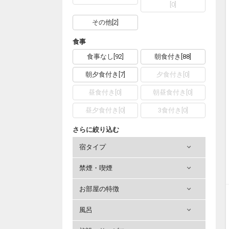
[
0
]
その他
[
2
]
食事
食事なし
[
92
]
朝食付き
[
88
]
朝夕食付き
[
7
]
夕食付き
[
0
]
昼食付き
[
0
]
朝昼食付き
[
0
]
昼夕食付き
[
0
]
3食付き
[
0
]
さらに絞り込む
宿タイプ
禁煙・喫煙
お部屋の特徴
風呂