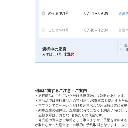
07:11
09:39
のぞみ101号
普通
07:40
12:04
こだま941号
普通
○：空
09:32
13:51
こだま945号
普通
選択中の座席
＊：
みずほ601号
未選択
10:37
14:51
こだま947号
普通
11:37
15:51
こだま949号
普通
列車に関するご注意・ご案内
・旅行商品にご利用いただける座席数には制限があります。
17:37
21:51
こだま961号
普通
・本商品では旅行商品用の特別割引JR乗車票を使用するた
・本プランでご利用いただける列車および座席数は常に変動
・列車座席の確保は、座席選択時ではなく予約完了時に行わ
列車をさらに見る
・差額表示は、おとな1名あたりの代金です。
・発売前の列車はご希望として承りますが、手配を確約する
が取れなかった場合は、自動的に予約取消となります。あら