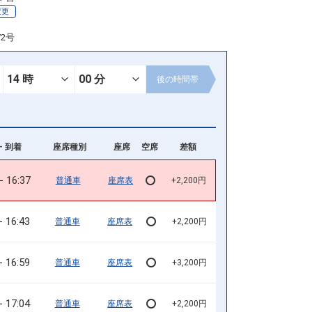
変更
72号
後の
時間帯
- 到着
座席種別
座席
空席
差額
16:37
普通車
座席表
+2,200円
16:43
普通車
座席表
+2,200円
16:59
普通車
座席表
+3,200円
17:04
普通車
座席表
+2,200円