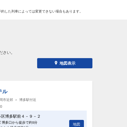
予約した列車によっては変更できない場合もあります。
ださい。
地図表示
テル
岡市近郊
博多駅付近
00
多区博多駅前４－９－２
駅 博多口から徒歩で約5分
地図