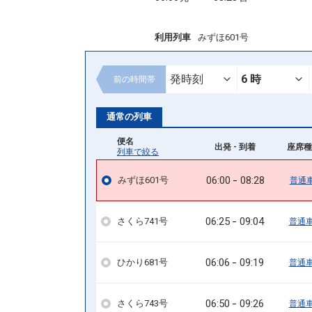
利用列車
みずほ601号
前の
時間帯
通常の列車
便名
出発 - 到着
座席種
列車で絞る
06:00
08:28
みずほ601号
普通
06:25
09:04
さくら741号
普通
06:06
09:19
ひかり681号
普通
06:50
09:26
さくら743号
普通