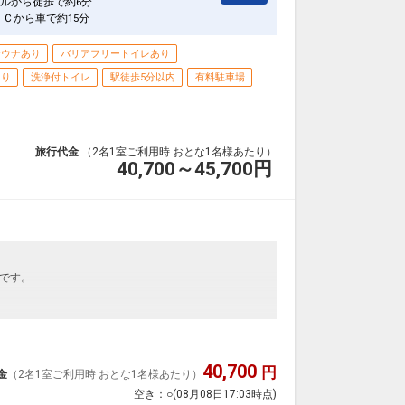
ルから徒歩で約6分
ＩＣから車で約15分
サウナあり
バリアフリートイレあり
あり
洗浄付トイレ
駅徒歩5分以内
有料駐車場
旅行代金
（2名1室ご利用時 おとな1名様あたり）
40,700～45,700
円
です。
40,700
円
金
（2名1室ご利用時 おとな1名様あたり）
空き：
○
(08月08日17:03時点)