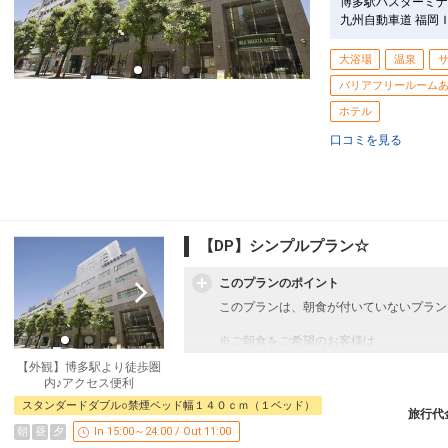
博多駅バスターミナ
九州自動車道 福岡
大浴場
温泉
バリアフリールーム
ホテル
口コミを見る
【DP】シンプルプラン☆
このプランのポイント
このプランは、朝食が付いていないプラン
※ご朝食をご希望のお客様は、
朝食付プランをご利用くださいませ。
【外観】博多駅より徒歩圏
内♪アクセス便利
☆お宿からのおもてなし☆
スタンダードダブル○禁煙ベッド幅１４０ｃｍ（１ベッド）
・温泉施設「八百治の湯」代金不要
旅行代
朝
昼
夕
In 15:00～24:00 / Out 11:00