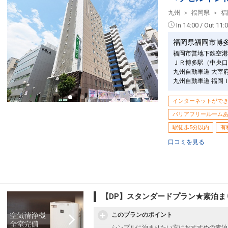
20，000円以上 500円
九州
福岡県
福
設定期間：2022年1月12日～2027年7月3
In 14:00 / Out 11:
インターネットコース番号：DP-2-2000000
福岡県福岡市博
福岡市営地下鉄空港
ＪＲ博多駅（中央口
九州自動車道 大宰
九州自動車道 福岡
インターネットがで
バリアフリールーム
駅徒歩5分以内
有
口コミを見る
【DP】スタンダードプラン★素泊ま
このプランのポイント
シンプルに泊まりたい方におすすめの素泊