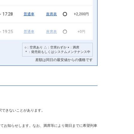
17:28
普通車
座席表
+2,200円
19:25
普通車
座席表
+0円
○：空席あり △：空席わずか ×：満席
20:25
普通車
座席表
+0円
＊：発売前もしくはシステムメンテナンス中
差額は同日の最安値からの価格です
21:18
普通車
座席表
+0円
22:20
普通車
座席表
+0円
23:18
普通車
座席表
+0円
択できないことがあります。
列車をさらに見る
にてお知らせします。なお、満席等により期日までに希望列車