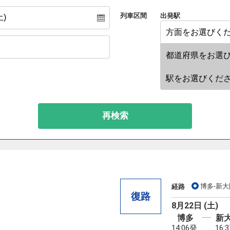
列車区間
出発駅
再検索
博多-新大
経路
復路
8月22日 (土)
博多
新
14:06発
16: