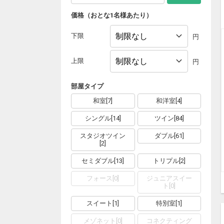
価格（おとな1名様あたり）
下限
円
上限
円
部屋タイプ
和室
[
7
]
和洋室
[
4
]
シングル
[
14
]
ツイン
[
84
]
スタジオツイン
ダブル
[
61
]
[
2
]
セミダブル
[
13
]
トリプル
[
2
]
フォース
[
0
]
ジュニアスイー
ト
[
0
]
スイート
[
1
]
特別室
[
1
]
メゾネット
[
0
]
コネクティング