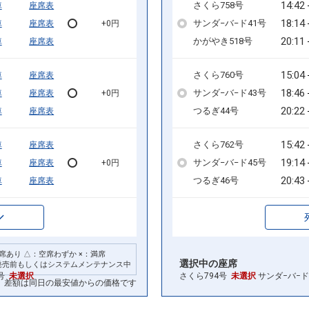
14:42
さくら758号
車
座席表
18:14
サンダ−バ−ド41号
車
座席表
+0円
20:11
かがやき518号
車
座席表
15:04
さくら760号
車
座席表
18:46
サンダ−バ−ド43号
車
座席表
+0円
20:22
つるぎ44号
車
座席表
15:42
さくら762号
車
座席表
19:14
サンダ−バ−ド45号
車
座席表
+0円
20:43
つるぎ46号
車
座席表
席あり △：空席わずか ×：満席
選択中の座席
発売前もしくはシステムメンテナンス中
号
未選択
さくら794号
未選択
サンダ−バ−ド
差額は同日の最安値からの価格です