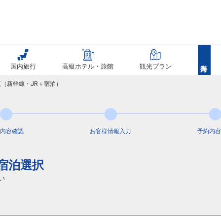
国内旅行
高級ホテル・旅館
観光プラン
覧（新幹線・JR＋宿泊）
内容
確認
お客様情報
入力
予約内容
通宿泊選択
い