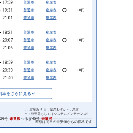
17:59
普通車
座席表
19:31
普通車
座席表
+0円
21:01
普通車
座席表
18:21
普通車
座席表
20:07
普通車
座席表
+0円
21:06
普通車
座席表
18:59
普通車
座席表
20:33
普通車
座席表
+0円
21:40
普通車
座席表
列車をさらに見る
○：空席あり △：空席わずか ×：満席
＊：発売前もしくはシステムメンテナンス中
39号
未選択
つるぎ40号
未選択
差額は同日の最安値からの価格です