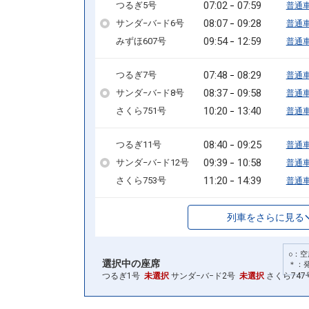
07:02
07:59
つるぎ5号
普通
08:07
09:28
サンダ−バ−ド6号
普通
09:54
12:59
みずほ607号
普通
07:48
08:29
つるぎ7号
普通
08:37
09:58
サンダ−バ−ド8号
普通
10:20
13:40
さくら751号
普通
08:40
09:25
つるぎ11号
普通
09:39
10:58
サンダ−バ−ド12号
普通
11:20
14:39
さくら753号
普通
列車をさらに見る
○：空
選択中の座席
＊：
つるぎ1号
未選択
サンダ−バ−ド2号
未選択
さくら747