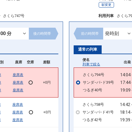
駅変更
号
さくら747号
利用列車
さくら7
後の
時間帯
前の
時間帯
通常の列車
便名
別
座席
空席
差額
出発 
列車で絞る
14:04
さくら794号
車
座席表
17:44
サンダ−バ−ド39号
車
座席表
+0円
19:09
つるぎ40号
車
座席表
14:42
さくら758号
車
座席表
18:14
サンダ−バ−ド41号
車
座席表
+0円
19:39
つるぎ42号
車
座席表