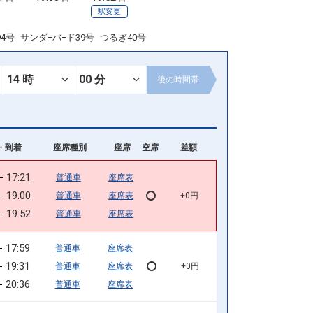
駅変更
94号
サンダ−バ−ド39号
つるぎ40号
後の
時間帯
- 到着
座席種別
座席
空席
差額
17:21
普通車
座席表
19:00
普通車
座席表
+0円
19:52
普通車
座席表
17:59
普通車
座席表
19:31
普通車
座席表
+0円
20:36
普通車
座席表