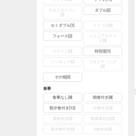
スタジオツイン
ダブル
[
2
]
[
0
]
セミダブル
[
1
]
トリプル
[
0
]
フォース
[
2
]
ジュニアスイー
ト
[
0
]
スイート
[
0
]
特別室
[
1
]
メゾネット
[
0
]
コネクティング
[
0
]
その他
[
3
]
食事
食事なし
[
8
]
朝食付き
[
8
]
朝夕食付き
[
12
]
夕食付き
[
0
]
昼食付き
[
0
]
朝昼食付き
[
0
]
昼夕食付き
[
0
]
3食付き
[
0
]