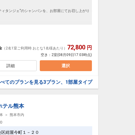
～20時／料金別途）
除く）
ティタンジェ”のシャンパンを、お部屋にてお召し上がり
館の露天風呂も無料で入浴可能。
き
楽しみください。
ラズマクラスターを設置。
72,800
シャンパンの夕食時のお持ち込みはご遠慮下さい。
円
金
（2名1室ご利用時 おとな1名様あたり）
丁寧に、心を込めてつくった創作会席料理。
空き：
2室
(08月09日17:03時点)
し頂いても、その時に一番美味しいものをお召し上が
詳細
選択
しい雰囲気漂う温泉郷“黒川温泉”
申し出下さい。（当日のご対応は致しかねます）
む「山みず木」は、山と水と木のよさを肌で感じ、あ
20日
べてのプランを見る
3プラン、1部屋タイプ
流沿いに露天風呂がございます。
13033
心癒される風景を眺めながらゆっくりと湯に浸かり、
ホテル熊本
～20時／料金別途）
除く）
本
熊本市内
00
央区紺屋今町１－２０
館の露天風呂も無料で入浴可能。