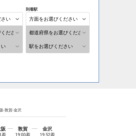
到着駅
阪-敦賀-金沢
大阪
敦賀
金沢
21着
19:00着
19:52着