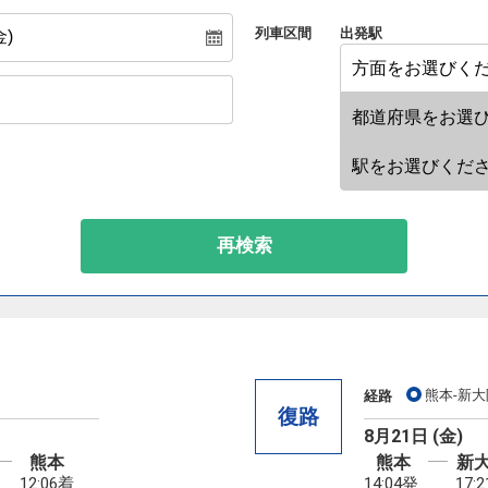
列車区間
出発駅
再検索
熊本-新大
経路
復路
8月21日 (金)
熊本
熊本
新
12:06着
14:04発
17: