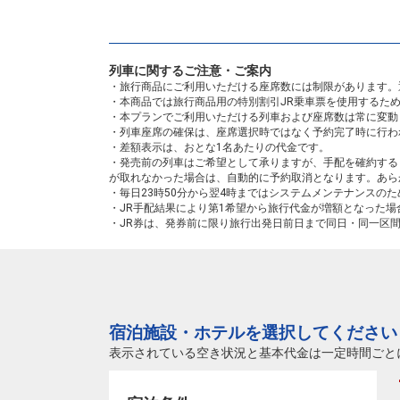
列車に関するご注意・ご案内
・旅行商品にご利用いただける座席数には制限があります。
・本商品では旅行商品用の特別割引JR乗車票を使用するた
・本プランでご利用いただける列車および座席数は常に変動
・列車座席の確保は、座席選択時ではなく予約完了時に行わ
・差額表示は、おとな1名あたりの代金です。
・発売前の列車はご希望として承りますが、手配を確約する
が取れなかった場合は、自動的に予約取消となります。あら
・毎日23時50分から翌4時まではシステムメンテナンスの
・JR手配結果により第1希望から旅行代金が増額となった
・JR券は、発券前に限り旅行出発日前日まで同日・同一区
宿泊施設・ホテルを選択してください
表示されている空き状況と基本代金は一定時間ごと