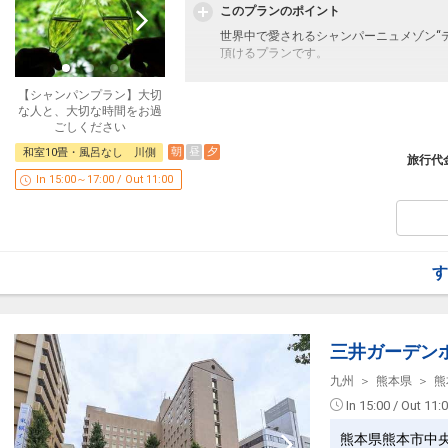
※貸切風呂あり（利用可能時間：平日14時
このプランのポイント
※温泉は24時間入浴可能（清掃時間帯は
世界中で愛されるシャンパーニュメゾン“
頂けるプランです。
｜■｜山みず木のおもてなし｜■｜
＜詳細＞
其の壱．当館の温泉のみならず、姉妹館2
【シャンパンプラン】大切
・2名～3名様の場合、ハーフボトル1本付
其の弐．おいしいオリジナルコーヒーをお
な人と、大切な時間をお過
・3名～6名様の場合、フルボトル1本付き
其の参．お部屋の空気はいつも綺麗に。プ
ごしください
・6名様以上の場合、フルボトル2本付き
朝
昼
夕
和室10畳・風呂なし 川側
※20歳未満は対象外と致します。なお、
｜■｜こだわりの食事｜■｜
旅行代
旬の素材や地元のお野菜を使い、一品ずつ
In 15:00～17:00 / Out 11:00
季節ごとにお品書きも変わる為、いつお越
｜■｜山あいの宿 山みず木｜■｜
り頂けます。
熊本県阿蘇郡の山あいにあるどこか昔懐か
※アレルギー等ございましたら、事前にお
なかでも、緑に囲まれた奥黒川エリアに佇
設定期間：2022年2月17日～2026年10月
す
りのままの自然を満喫して頂けるよう、渓
インターネットコース番号：DP-2-2000000
川のせせらぎや鳥のさえずりに耳を傾け、
自然との一体感をお楽しみ下さい。
三井ガーデン
※貸切風呂あり（利用可能時間：平日14時
※温泉は24時間入浴可能（清掃時間帯は
九州
熊本県
熊
In 15:00 / Out 11:
｜■｜山みず木のおもてなし｜■｜
熊本県熊本市中
其の壱．当館の温泉のみならず、姉妹館2