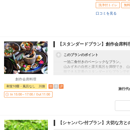
洗浄付トイレ
無
口コミを見る
【スタンダードプラン】創作会席料
このプランのポイント
一泊二食付きのベーシックなプラン。
山みず木の自然と露天風呂を満喫でき、山
能できる定番のスタンダードなプランです
創作会席料理
朝
昼
夕
和室10畳・風呂なし 川側
｜■｜山あいの宿 山みず木｜■｜
旅行代
熊本県阿蘇郡の山あいにあるどこか昔懐か
In 15:00～17:00 / Out 11:00
なかでも、緑に囲まれた奥黒川エリアに佇
りのままの自然を満喫して頂けるよう、渓
川のせせらぎや鳥のさえずりに耳を傾け、
自然との一体感をお楽しみ下さい。
【シャンパン付プラン】大切な方と