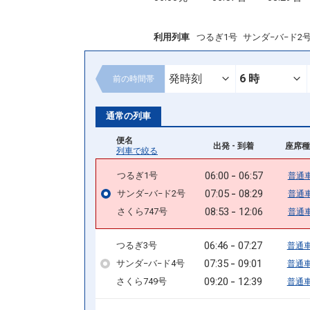
利用列車
つるぎ1号
サンダ−バ−ド2
前の
時間帯
通常の列車
便名
出発 - 到着
座席種
列車で絞る
06:00
06:57
つるぎ1号
普通
07:05
08:29
サンダ−バ−ド2号
普通
08:53
12:06
さくら747号
普通
06:46
07:27
つるぎ3号
普通
07:35
09:01
サンダ−バ−ド4号
普通
09:20
12:39
さくら749号
普通