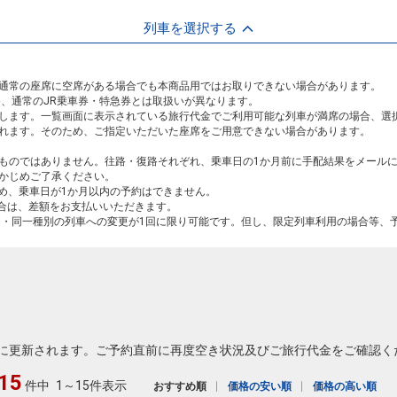
列車を選択する
通常の座席に空席がある場合でも本商品用ではお取りできない場合があります。
め、通常のJR乗車券・特急券とは取扱いが異なります。
します。一覧画面に表示されている旅行代金でご利用可能な列車が満席の場合、選
れます。そのため、ご指定いただいた座席をご用意できない場合があります。
ものではありません。往路・復路それぞれ、乗車日の1か月前に手配結果をメール
かじめご了承ください。
ため、乗車日が1か月以内の予約はできません。
場合は、差額をお支払いいただきます。
間・同一種別の列車への変更が1回に限り可能です。但し、限定列車利用の場合等、
に更新されます。ご予約直前に再度空き状況及びご旅行代金をご確認く
15
件中
1～15件表示
おすすめ順
価格の安い順
価格の高い順