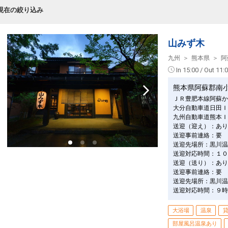
現在の絞り込み
山みず木
九州
熊本県
阿
In 15:00 / Out 11:
熊本県阿蘇郡南
ＪＲ豊肥本線阿蘇か
大分自動車道日田Ｉ
九州自動車道熊本Ｉ
送迎（迎え）：あり
送迎事前連絡：要
送迎先場所：黒川温
送迎対応時間：１０
送迎（送り）：あり
送迎事前連絡：要
送迎先場所：黒川温
送迎対応時間：９時
大浴場
温泉
部屋風呂温泉あり