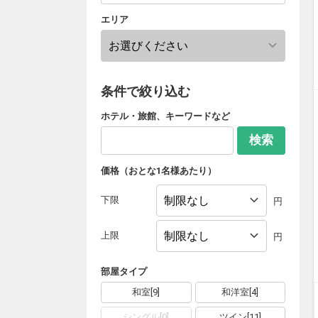
エリア
条件で絞り込む
ホテル・旅館、キーワードなど
検索
価格（おとな1名様あたり）
下限
円
上限
円
部屋タイプ
和室
[
9
]
和洋室
[
4
]
シングル
[
0
]
ツイン
[
11
]