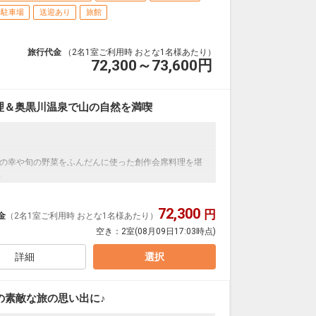
料駐車場
送迎あり
旅館
旅行代金
（2名1室ご利用時 おとな1名様あたり）
72,300～73,600
円
理＆奥黒川温泉で山の自然を満喫
の幸や旬の野菜をふんだんに使った創作会席料理を堪
。
72,300
円
金
（2名1室ご利用時 おとな1名様あたり）
しい雰囲気漂う温泉郷“黒川温泉”
空き：
2室
(08月09日17:03時点)
む「山みず木」は、山と水と木のよさを肌で感じ、あ
詳細
選択
流沿いに露天風呂がございます。
心癒される風景を眺めながらゆっくりと湯に浸かり、
の素敵な旅の思い出に♪