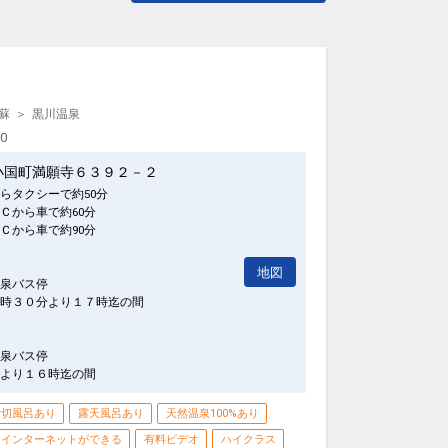
蘇
黒川温泉
00
小国町満願寺６３９２－２
らタクシーで約50分
Ｃから車で約60分
Ｃから車で約90分
地図
泉バス停
時３０分より１７時迄の間
泉バス停
より１６時迄の間
貸切風呂あり
露天風呂あり
天然温泉100%あり
インターネットができる
有料ビデオ
ハイクラス