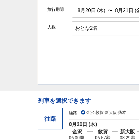
旅行期間
人数
列車を選択できます
金沢-敦賀-新大阪-熊本
経路
往路
8月20日 (木)
金沢
敦賀
新大阪
06:00発
06:57着
08:29着