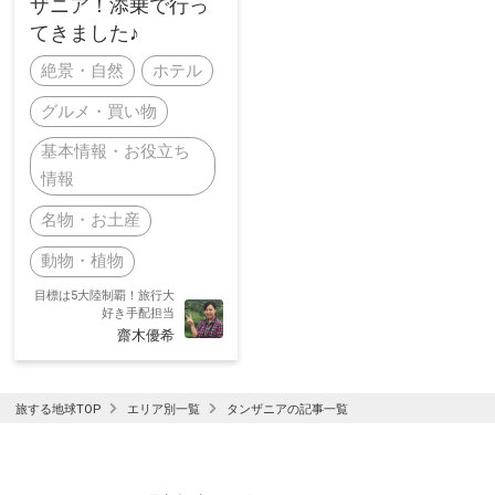
ザニア！添乗で行っ
てきました♪
絶景・自然
ホテル
グルメ・買い物
基本情報・お役立ち
情報
名物・お土産
動物・植物
目標は5大陸制覇！旅行大
好き手配担当
齋木優希
旅する地球TOP
エリア別一覧
タンザニアの記事一覧