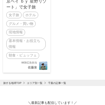
京ベイ ｂｙ 星野リゾ
ート」で女子旅
女子旅
ホテル
グルメ・買い物
現地情報
基本情報・お役立ち
情報
朝食・ビュッフェ
WEB広告担当
佐藤泉
旅する地球TOP
エリア別一覧
千葉の記事一覧
＼最新記事も配信しています！／