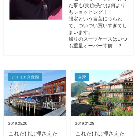
た事も(笑)旅先では何より
もショッピング！！
限定という言葉につられ
て、ついつい買いすぎてし
まいます。
帰りのスーツケースはいつ
も重量オーバー寸前！？
アメリカ合衆国
台湾
2019.05.20
2019.01.28
これだけは押さえた
これだけは押さえた