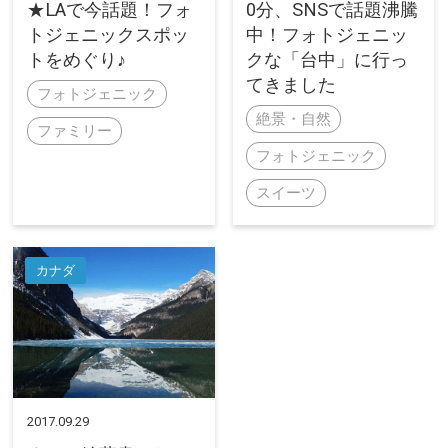
★LAで今話題！フォ
0分、SNSで話題沸騰
トジェニックスポッ
中！フォトジェニッ
トをめぐり♪
クな「台中」に行っ
てきました
フォトジェニック
絶景・自然
ファミリー
フォトジェニック
スイーツ
カナダ
2017.09.29