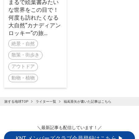
まるで絵葉書みたい
な世界をこの目で！
何度も訪れたくなる
大自然“カナディアン
ロッキー”の旅
絶景・自然
散策・街歩き
アウトドア
動物・植物
旅する地球TOP
ライター一覧
福嶌亜矢が書いた記事はこちら
＼最新記事も配信しています！／
KNT メンバーズクラブ会員登録はこちら