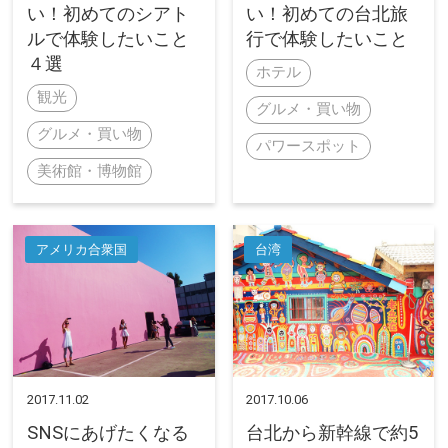
い！初めてのシアト
い！初めての台北旅
ルで体験したいこと
行で体験したいこと
４選
ホテル
観光
グルメ・買い物
グルメ・買い物
パワースポット
美術館・博物館
アメリカ合衆国
台湾
2017.11.02
2017.10.06
SNSにあげたくなる
台北から新幹線で約5