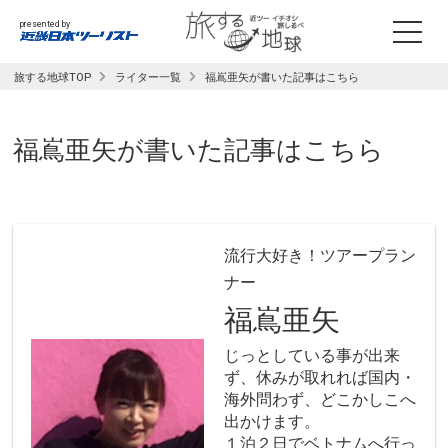
presented by
旅する地球TOP
ライター一覧
福嶌亜矢が書いた記事はこちら
福嶌亜矢
が書いた記事はこちら
流行大好き！ツアープラン
ナー
福嶌亜矢
じっとしている事が出来
ず、休みが取れれば国内・
海外問わず、どこかしこへ
出かけます。
１泊２日でベトナムへ行っ