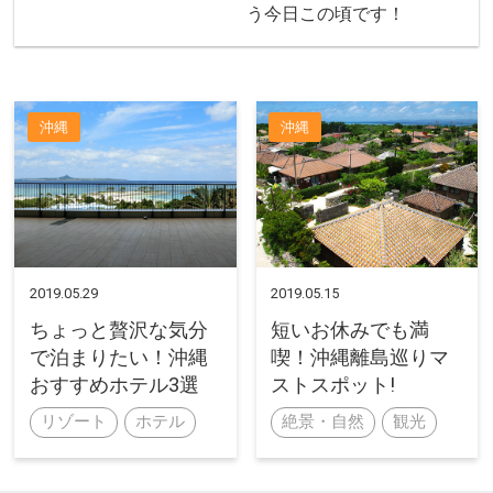
う今日この頃です！
沖縄
沖縄
2019.05.29
2019.05.15
ちょっと贅沢な気分
短いお休みでも満
で泊まりたい！沖縄
喫！沖縄離島巡りマ
おすすめホテル3選
ストスポット!
リゾート
ホテル
絶景・自然
観光