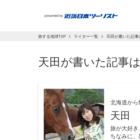
presented by
旅する地球TOP
ライター一覧
天田が書いた記事
天田
が書いた記事
北海道から
天田
旅が大好き
ちなみに、