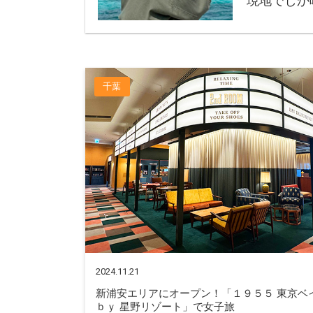
現地でしか
千葉
2024.11.21
新浦安エリアにオープン！「１９５５ 東京ベ
ｂｙ 星野リゾート」で女子旅