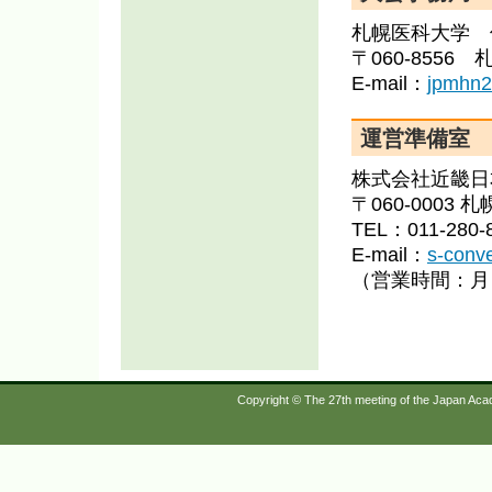
一般演
札幌医科大学 
ラムを
〒060-8556
E-mail：
jpmhn2
2017.04.03
発表者
2017.03.13
宿泊の
運営準備室
株式会社近畿日
2017.02.03
一般演
〒060-0003
一般演
TEL：011-280-8
修正は
E-mail：
s-conve
2017.01.30
（営業時間：月～
一般演
た。
ワーク
ました
Copyright © The 27th meeting of the Japan Acade
2016.12.09
プログ
2016.11.01
一般演
集
、
事