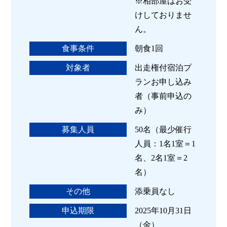
※相部屋はお受
けしておりませ
ん。
食事条件
朝食1回
対象者
出走権付宿泊プ
ランお申し込み
者（事前申込の
み）
募集人員
50名（最少催行
人員：1名1室＝1
名、2名1室＝2
名）
その他
添乗員なし
申込期限
2025年10月31日
（金）