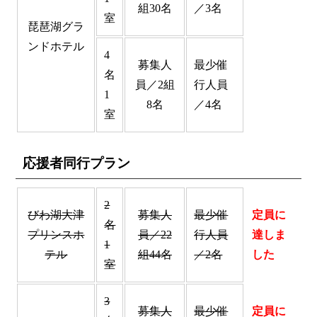
組30名
／3名
室
琵琶湖グラ
ンドホテル
4
募集人
最少催
名
員／2組
行人員
1
8名
／4名
室
応援者同行プラン
2
びわ湖大津
募集人
最少催
定員に
名
プリンスホ
員／22
行人員
達しま
1
テル
組44名
／2名
した
室
3
募集人
最少催
定員に