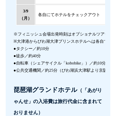
3/9
各自にてホテルをチェックアウト
（月）
※フィニッシュ会場出発時刻はオプショナルツアー2の
※大津港からびわ湖大津プリンスホテルへは各自でご
●タクシー／約10分
●徒歩／約40分
●自転車（シェアサイクル「kobobike」）／約10分
●公共交通機関／約25分（びわ湖浜大津駅より京阪電車
琵琶湖グランドホテル
（「あがり
ゃんせ」の入浴費は旅行代金に含まれて
おりません）