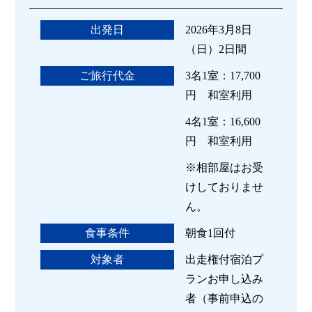
出発日
2026年3月8日
（日）2日間
ご旅行代金
3名1室：17,700
円 和室利用
4名1室：16,600
円 和室利用
※相部屋はお受
けしておりませ
ん。
食事条件
朝食1回付
対象者
出走権付宿泊プ
ランお申し込み
者（事前申込の