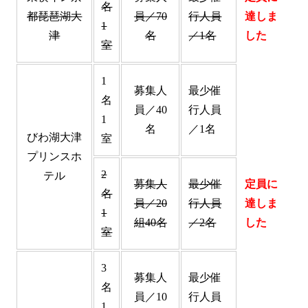
名
都琵琶湖大
員／70
行人員
達しま
1
津
名
／1名
した
室
1
募集人
最少催
名
員／40
行人員
1
名
／1名
びわ湖大津
室
プリンスホ
2
テル
募集人
最少催
定員に
名
員／20
行人員
達しま
1
組40名
／2名
した
室
3
募集人
最少催
名
員／10
行人員
1