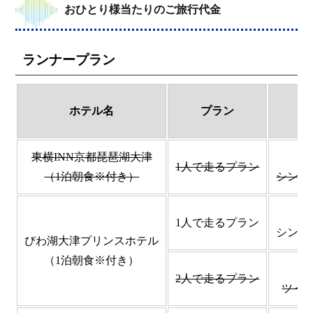
おひとり様当たりのご旅行代金
ランナープラン
ホテル名
プラン
東横INN京都琵琶湖大津
1人で走るプラン
（1泊朝食※付き）
シング
1人で走るプラン
シング
びわ湖大津プリンスホテル
（1泊朝食※付き）
2人で走るプラン
ツイ