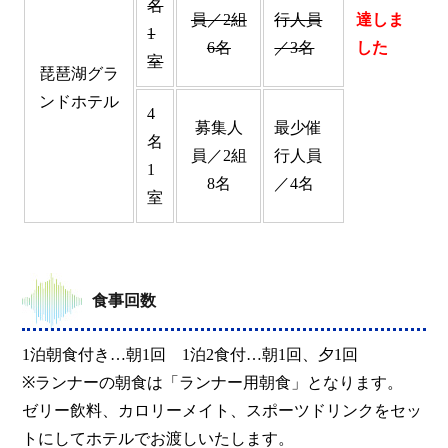
名
員／2組
行人員
達しま
1
6名
／3名
した
室
琵琶湖グラ
ンドホテル
4
募集人
最少催
名
員／2組
行人員
1
8名
／4名
室
食事回数
1泊朝食付き…朝1回 1泊2食付…朝1回、夕1回
※ランナーの朝食は「ランナー用朝食」となります。
ゼリー飲料、カロリーメイト、スポーツドリンクをセッ
トにしてホテルでお渡しいたします。