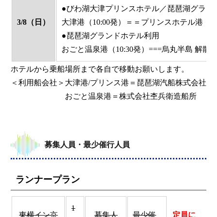
●びわ湖大津プリンスホテル／琵琶湖グラン
3/8（日）
大津港（10:00発）＝＝プリンスホテル港（1
●琵琶湖グランドホテル利用
おごと温泉港（10:30発）===烏丸半島 解散
ホテルから乗船場所まで各自で移動お願いします。
＜利用船会社＞大津港/プリンス港＝琵琶湖汽船株式会社
おごと温泉港＝株式会社杢兵衛造船所
募集人員・最少催行人員
ランナープラン
1
東横イン京
募集人
最少催
定員に