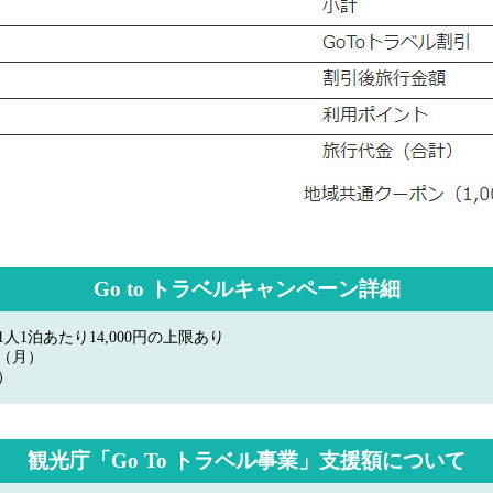
Go to トラベルキャンペーン詳細
1泊あたり14,000円の上限あり
日（月）
）
観光庁「Go To トラベル事業」支援額について