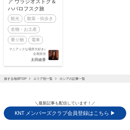
ア ウラジオストク＆
ハバロフスク旅
観光
散策・街歩き
名物・お土産
乗り物
電車
マニアックな場所大好き♪
企画担当
太田綾香
旅する地球TOP
エリア別一覧
ロシアの記事一覧
＼最新記事も配信しています！／
KNT メンバーズクラブ会員登録はこちら