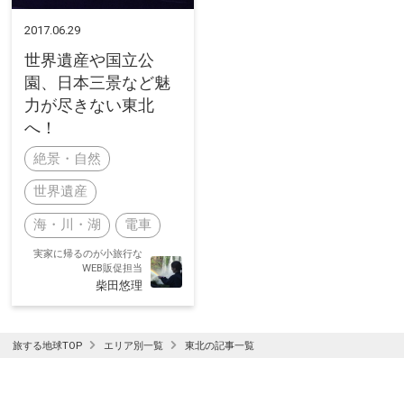
2017.06.29
世界遺産や国立公
園、日本三景など魅
力が尽きない東北
へ！
絶景・自然
世界遺産
海・川・湖
電車
実家に帰るのが小旅行な
WEB販促担当
柴田悠理
旅する地球TOP
エリア別一覧
東北の記事一覧