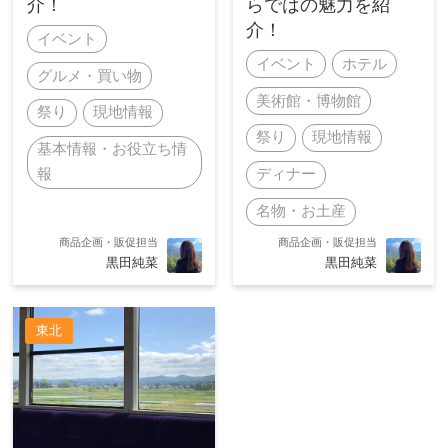
介！
らではの魅力を紹
介！
イベント
イベント
ホテル
グルメ・買い物
美術館・博物館
祭り
現地情報
祭り
現地情報
基本情報・お役立ち情
報
ディナー
名物・お土産
商品企画・販促担当
商品企画・販促担当
黒田純菜
黒田純菜
東北