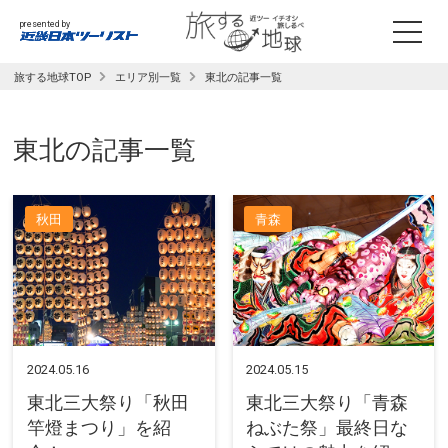
presented by
旅する地球TOP
エリア別一覧
東北の記事一覧
東北
の記事一覧
秋田
青森
2024.05.16
2024.05.15
東北三大祭り「秋田
東北三大祭り「青森
竿燈まつり」を紹
ねぶた祭」最終日な