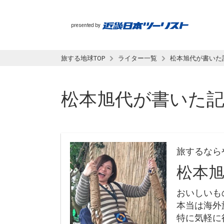
presented by
旅する地球TOP
ライター一覧
松本旭代が書いた
松本旭代
が書いた
旅するなら
松本
おいしいも
本当は海外
特に気軽に