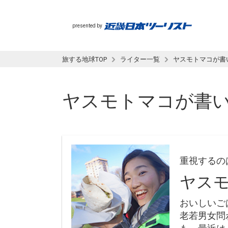
presented by
旅する地球TOP
ライター一覧
ヤスモトマコが書
ヤスモトマコ
が書
重視するの
ヤス
おいしいご
老若男女問