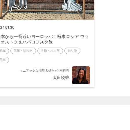
24.01.30
日本から一番近いヨーロッパ！極東ロシア ウラ
ジオストク＆ハバロフスク旅
観光
散策・街歩き
名物・お土産
乗り物
電車
マニアックな場所大好き♪企画担当
太田綾香