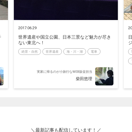
2017.06.29
20
子
世界遺産や国立公園、日本三景など魅力が尽き
ない東北へ！
絶景・自然
世界遺産
海・川・湖
電車
実家に帰るのが小旅行なWEB販促担当
柴田悠理
＼最新記事も配信しています！／