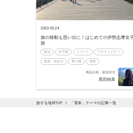
2023.05.24
旅の移動も思い出に！はじめての伊勢志摩女
旅
観光
女子旅
リゾート
アクティビティ
散策・街歩き
乗り物
電車
商品企画・販促担当
黒田純菜
旅する地球TOP
「電車」テーマの記事一覧