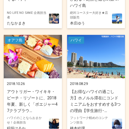
ハワイ島
NO LIFE NO SAKE 企画担当
絶叫コースター大好き★店
者
頭販売
たなかまき
本庄ゆう
オアフ島
ハワイ
2018.10.26
2018.08.29
アウトリガー・ワイキキ・
【お得なハワイの過ごし
ビーチ・リゾートに、2018
方】ホノルル滞在にコンド
年夏、新しく「ボエジャー4
ミニアムをおすすめする3つ
7クラブラウ
の理由【学生旅行･
ハワイのことならおまか
フットワーク軽めのコンテ
せ！企画担当
ンツ担当
稲垣はるか
橋本絵理