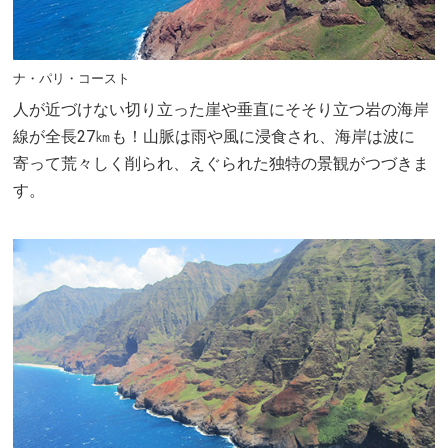
ナ・パリ・コースト
人が近づけない切り立った崖や垂直にそそり立つ岩の海岸
線が全長27㎞も！山脈は雨や風に浸食され、海岸は波に
寄って荒々しく削られ、えぐられた独特の景観がつづきま
す。