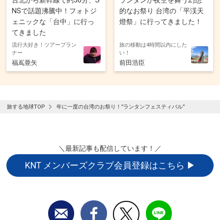
台北から新幹線で約50分、S
ランタンが夜空を舞う幻想
NSで話題沸騰中！フォトジ
的なお祭り 台湾の「平渓天
ェニックな「台中」に行っ
燈祭」に行ってきました！
てきました
流行大好き！ツアープラン
旅の移動は4時間以内にした
ナー
い！
福嶌亜矢
前田浩臣
旅する地球TOP
年に一度の台湾のお祭り！”ランタンフェスティバル”
＼最新記事も配信しています！／
KNT メンバーズクラブ会員登録はこちら