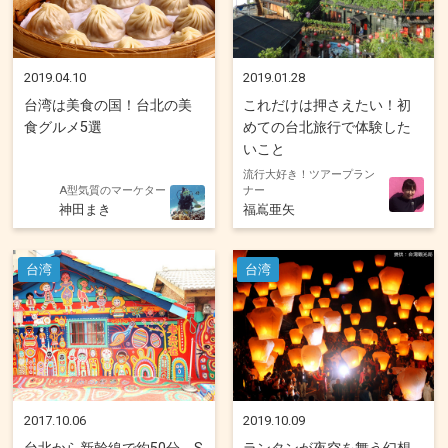
2019.04.10
2019.01.28
台湾は美食の国！台北の美
これだけは押さえたい！初
食グルメ5選
めての台北旅行で体験した
いこと
流行大好き！ツアープラン
A型気質のマーケター
ナー
神田まき
福嶌亜矢
台湾
台湾
2017.10.06
2019.10.09