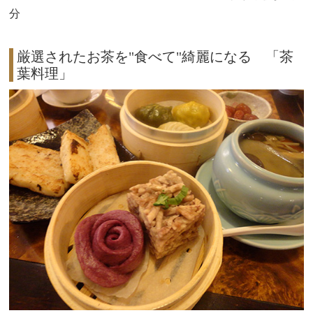
分
厳選されたお茶を"食べて"綺麗になる 「茶
葉料理」