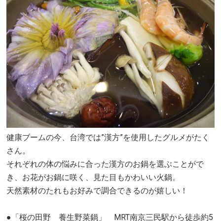
健康ブームの今、台湾では”漢方”を使用したグルメがたく
さん。
それぞれの体の悩みに合った漢方のお鍋を選ぶことがで
き、お花がお鍋に咲く、見た目もかわいい火鍋。
天然素材のたれもお好みで調合できるのが嬉しい！
●「桜の田野 養生野菜鍋」 MRT南京三民駅から徒歩約5