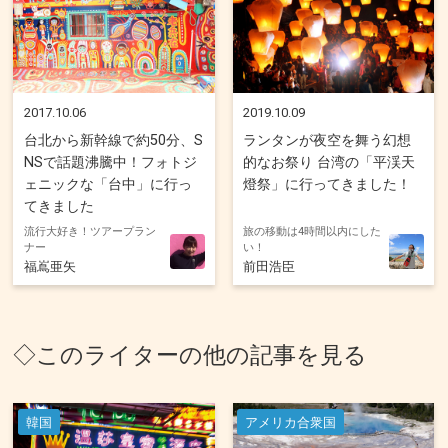
2017.10.06
2019.10.09
台北から新幹線で約50分、S
ランタンが夜空を舞う幻想
NSで話題沸騰中！フォトジ
的なお祭り 台湾の「平渓天
ェニックな「台中」に行っ
燈祭」に行ってきました！
てきました
流行大好き！ツアープラン
旅の移動は4時間以内にした
ナー
い！
福嶌亜矢
前田浩臣
◇このライターの他の記事を見る
韓国
アメリカ合衆国