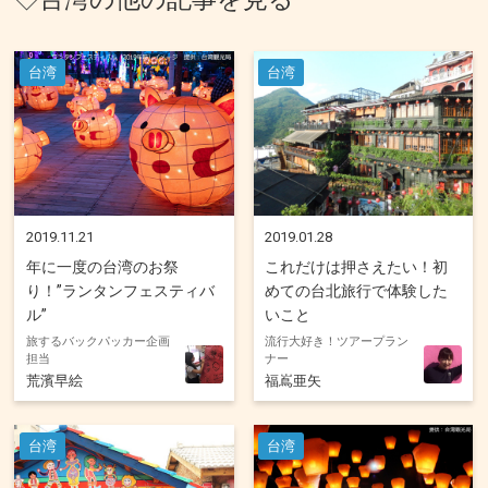
台湾
台湾
2019.11.21
2019.01.28
年に一度の台湾のお祭
これだけは押さえたい！初
り！”ランタンフェスティバ
めての台北旅行で体験した
ル”
いこと
旅するバックパッカー企画
流行大好き！ツアープラン
担当
ナー
荒濱早絵
福嶌亜矢
台湾
台湾