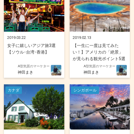
2019.03.22
2019.02.13
女子に嬉しいアジア旅3選
【一生に一度は見てみた
【ソウル･台湾･香港】
い！】アメリカの「絶景」
が見られる観光ポイント5選
A型気質のマーケター
A型気質のマーケター
神田まき
神田まき
カナダ
シンガポール