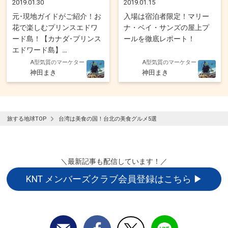
2019.01.30
2019.01.15
元･現地ガイドがご紹介！お
入場は宿泊者限定！マリー
花で楽しむプリンスエドワ
ナ・ベイ・サンズの屋上プ
ード島！【カナダ･プリンス
ールを徹底レポート！
エドワード島】
A型気質のマーケター
A型気質のマーケター
神田まき
神田まき
旅する地球TOP
台湾は美食の国！台北の美食グルメ5選
＼最新記事も配信しています！／
KNT メンバーズクラブ会員登録はこちら