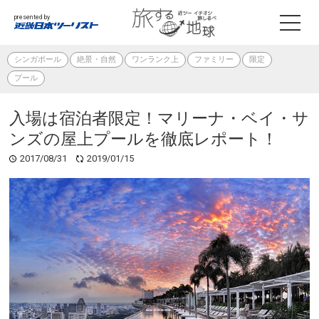
presented by
シンガポール
絶景・自然
ワンランク上
ファミリー
限定
プール
入場は宿泊者限定！マリーナ・ベイ・サ
ンズの屋上プールを徹底レポート！
2017/08/31
2019/01/15