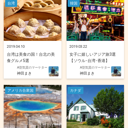
台湾
韓国
2019.04.10
2019.03.22
台湾は美食の国！台北の美
女子に嬉しいアジア旅3選
食グルメ5選
【ソウル･台湾･香港】
A型気質のマーケター
A型気質のマーケター
神田まき
神田まき
アメリカ合衆国
カナダ