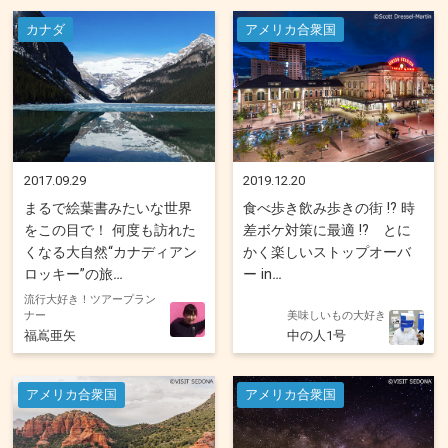
カナダ
アメリカ合衆国
2017.09.29
2019.12.20
まるで絵葉書みたいな世界
食べ歩き飲み歩きの街 !? 時
をこの目で！ 何度も訪れた
差ボケ対策に最適 !? とに
くなる大自然“カナディアン
かく楽しいストップオーバ
ロッキー”の旅
ー in
流行大好き！ツアープラン
ナー
美味しいもの大好き
福嶌亜矢
中の人1号
アメリカ合衆国
アメリカ合衆国