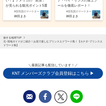
い！】アメリカの「絶景」
ナ・ベイ・サンズの屋上プ
が見られる観光ポイント5選
ールを徹底レポート！
A型気質のマーケター
A型気質のマーケター
神田まき
神田まき
旅する地球TOP
元･現地ガイドがご紹介！お花で楽しむプリンスエドワード島！【カナダ･プリンスエ
ドワード島】
＼最新記事も配信しています！／
KNT メンバーズクラブ会員登録はこちら