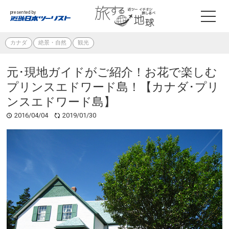
presented by
カナダ
絶景・自然
観光
元･現地ガイドがご紹介！お花で楽しむ
プリンスエドワード島！【カナダ･プリ
ンスエドワード島】
2016/04/04
2019/01/30