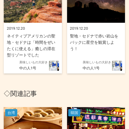
2019.12.20
2019.12.20
ネイティブアメリカンの聖
聖地・セドナで赤い岩山を
地・セドナは「時間をぜい
バックに星空を観賞しよ
たくに使える」癒しの滞在
う！
型リゾートでした
美味しいもの大好き
美味しいもの大好き
中の人1号
中の人1号
◇関連記事
台湾
韓国