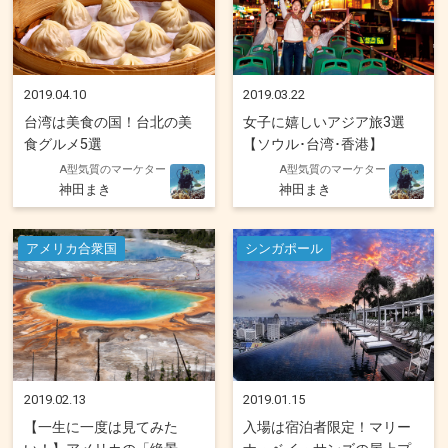
2019.04.10
2019.03.22
台湾は美食の国！台北の美
女子に嬉しいアジア旅3選
食グルメ5選
【ソウル･台湾･香港】
A型気質のマーケター
A型気質のマーケター
神田まき
神田まき
アメリカ合衆国
シンガポール
2019.02.13
2019.01.15
【一生に一度は見てみた
入場は宿泊者限定！マリー