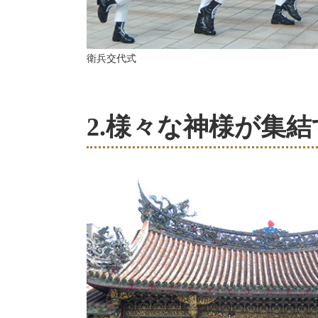
衛兵交代式
2.様々な神様が集