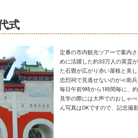
代式
定番の市内観光ツアーで案内さ
めに活躍した約33万人の英霊
た石畳が広がり赤い屋根と美し
忠烈祠で見逃せないのが≪衛兵
毎日午前9時から1時間毎に、約
見学の際には大声でのおしゃべ
ん写真はOKですので、記念撮