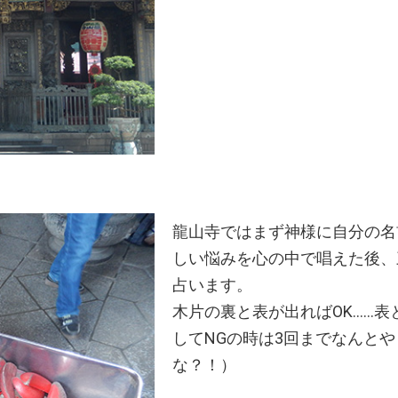
龍山寺ではまず神様に自分の名
しい悩みを心の中で唱えた後、
占います。
木片の裏と表が出ればOK……表と
してNGの時は3回までなんと
な？！）