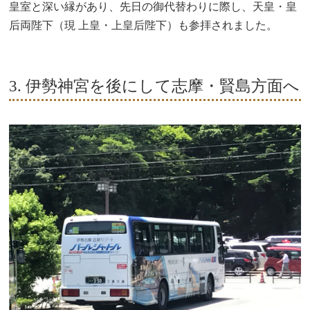
皇室と深い縁があり、先日の御代替わりに際し、天皇・皇
后両陛下（現 上皇・上皇后陛下）も参拝されました。
3. 伊勢神宮を後にして志摩・賢島方面へ