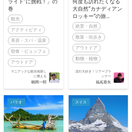
ライド”に挑戦！」の
何度も訪れたくなる
巻
大自然“カナディアン
ロッキー”の旅
観光
絶景・自然
アクティビティ
散策・街歩き
美容・スパ・温泉
アウトドア
朝食・ビュッフェ
動物・植物
アウトドア
マニアックな観光地探し
流行大好き！ツアープラ
に燃える
ンナー
鶴岡一郎
福嶌亜矢
パラオ
スイス