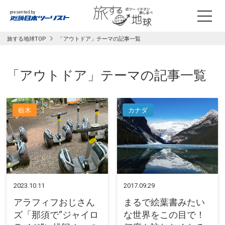
presented by
旅する地球TOP
「アウトドア」テーマの記事一覧
「アウトドア」テーマの記事一覧
栃木
カナダ
2023.10.11
2017.09.29
アラフィフおじさん
まるで絵葉書みたい
ズ「那須で“ジャイロ
な世界をこの目で！