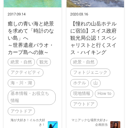
2017.09.14
2020.03.16
癒しの青い海と絶景
【憧れの山岳ホテル
を求めて「時計のな
に宿泊】スイス政府
い島」へ
観光局公認！スペシ
～世界遺産パラオ・
ャリストと行くスイ
カープ島への旅～
ス・ハイキング
絶景・自然
観光
絶景・自然
アクティビティ
フォトジェニック
海・川・湖
ホテル
山
基本情報・お役立ち
現地情報
How to
情報
アウトドア
アウトドア
海が大好き！イルカ大好
マニアックな場所大好き♪
き！
企画担当