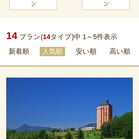
ン
ン
14
プラン(
14
タイプ)中 1～
5
件表示
新着順
人気順
安い順
高い順