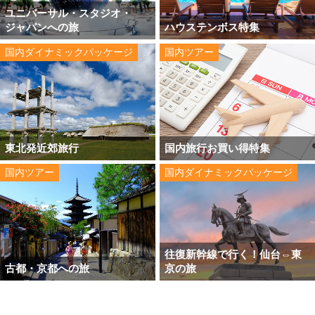
ユニバーサル・スタジオ・
ジャパンへの旅
ハウステンボス特集
国内ダイナミックパッケージ
国内ツアー
東北発近郊旅行
国内旅行お買い得特集
国内ツアー
国内ダイナミックパッケージ
往復新幹線で行く！仙台⇔東
古都・京都への旅
京の旅