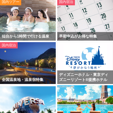
国内ツアー
国内宿泊
仙台から1時間で行ける温泉
早期申込がお得な特集
国内宿泊
ディズニーホテル・東京ディ
全国温泉地・温泉宿特集
ズニーリゾート®提携ホテル