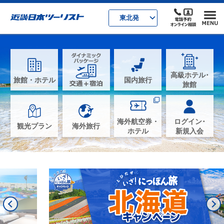
東北発
高級ホテル･
旅館・ホテル
国内旅行
旅館
海外航空券・
ログイン･
観光プラン
海外旅行
ホテル
新規入会